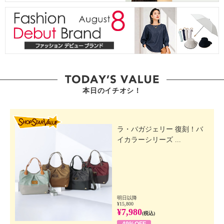
本日のイチオシ！
SHOP STAR VALUE
ラ・バガジェリー 復刻！バ
イカラーシリーズ ...
明日以降
¥15,800
¥7,980
(税込)
49%OFF