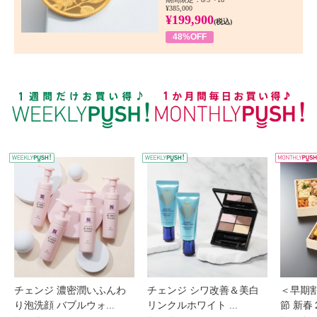
¥385,000
¥199,900
(税込)
48%OFF
WEEKLY PUSH
W
チェンジ 濃密潤いふんわ
チェンジ シワ改善＆美白
＜早期
り泡洗顔 バブルウォ...
リンクルホワイト ...
節 新春