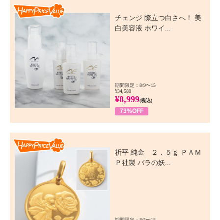
Happy Price Value
チェンジ 際立つ白さへ！ 美
白美容液 ホワイ...
期間限定：8/9〜15
¥34,580
¥8,999
(税込)
73%OFF
Happy Price Value
祈平 純金 ２．５ｇ ＰＡＭ
Ｐ社製 バラの妖...
期間限定：8/5〜18