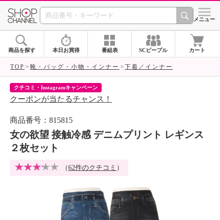
SHOP CHANNEL 
メニュー
商品を探す
本日お買得
番組表
SCピープル
カート
TOP
靴・バッグ・小物・インナー
下着／インナー
クチコミ・Instagramキャンペーン
ネ
クーポンが当たるチャンス！
ネ
商品番号：815815
女の欲望 接触冷感 デニムプリント レギンス
２枚セット
（
62件のクチコミ
）