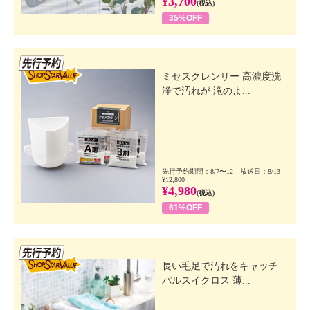
¥3,700
(税込)
35%OFF
先行SSV
ミセスクレンリー 高濃度洗
浄で汚れが 滝のよ...
先行予約期間：8/7〜12 放送日：8/13
¥12,800
¥4,980
(税込)
61%OFF
先行SSV
長い毛足で汚れをキャッチ
パルスイクロス 薄...