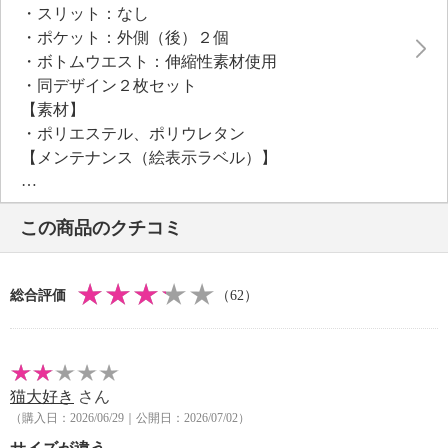
・スリット：なし
・ポケット：外側（後）２個
・ボトムウエスト：伸縮性素材使用
・同デザイン２枚セット
【素材】
・ポリエステル、ポリウレタン
【メンテナンス（絵表示ラベル）】
・手洗い：可
・漂白処理：塩素系・酸素系漂白不可
この商品のクチコミ
・タンブル乾燥：不可
・自然乾燥：日陰の吊り干し
・アイロン仕上げ：不可
総合評価
（62）
・ドライクリーニング：不可
・ウエットクリーニング：不可
【メンテナンス（ケアラベル）】
・長時間照射による変退色注意
猫大好き
さん
・洗濯の繰り返しによる変退色注意
（購入日：2026/06/29｜公開日：2026/07/02）
・水や汗などによる色落ち、色移り注意
・摩擦による色落ち、色移り注意