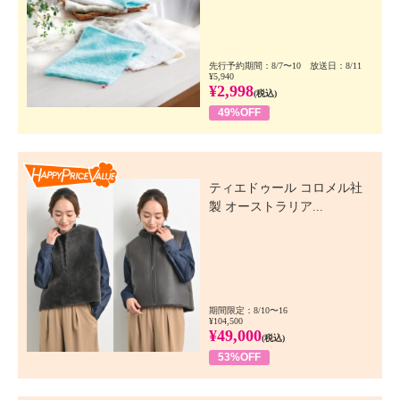
先行予約期間：8/7〜10 放送日：8/11
¥5,940
¥2,998
(税込)
49%OFF
Happy Price Value
ティエドゥール コロメル社
製 オーストラリア...
期間限定：8/10〜16
¥104,500
¥49,000
(税込)
53%OFF