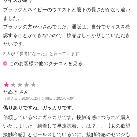
サイズが違う
・中性洗剤使用
ブラックとネイビーのウエストと股下の長さがかなり違い
【個体差あり】
ました。
・個体差あり
ブラックの方が小さめでした。通販は、自分でサイズを確
【原産国（地）】
認することができないので、検品はしっかりしていただき
・中国製
たいです。
2 人が「参考になった」と言っています
このお客様の他のクチコミを見る
たぬき
さん
（購入日：2026/06/25｜公開日：2026/07/30）
偽りありですね。ガッカリです。
信頼しているのにガッカリです。接触冷感につられて購入
いたしました。到着して早速試着、、は？、、【女の欲望
接触冷感】とセールスしているのに、接触冷感のセのジも