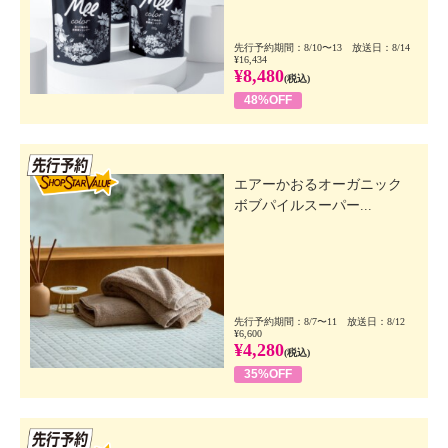
先行予約期間：8/10〜13 放送日：8/14
¥16,434
¥8,480
(税込)
48%OFF
先行SSV
エアーかおるオーガニック
ボブパイルスーパー...
先行予約期間：8/7〜11 放送日：8/12
¥6,600
¥4,280
(税込)
35%OFF
先行SSV