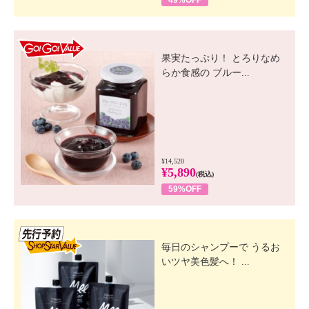
GO! GO! VALUE
果実たっぷり！ とろりなめ
らか食感の ブルー...
¥14,520
¥5,890
(税込)
59%OFF
先行SSV
毎日のシャンプーで うるお
いツヤ美色髪へ！ ...