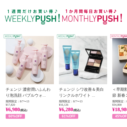
WEEKLY PUSH
W
チェンジ 濃密潤いふんわ
チェンジ シワ改善＆美白
＜早期
り泡洗顔 バブルウォ...
リンクルホワイト ...
節 新春
期間限定：8/7〜13
期間限定：8/7〜13
期間限定：8
¥17,820
¥16,126
¥34,800
¥6,980
¥6,280
¥18,98
(税込)
(税込)
60%OFF
61%OFF
45%OF