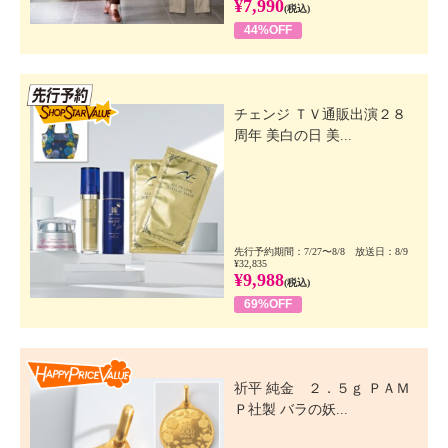
¥7,990
(税込)
44%OFF
先行SSV
チェンジ ＴＶ通販出演２８
周年 美白の日 美...
先行予約期間：7/27〜8/8 放送日：8/9
¥32,835
¥9,988
(税込)
69%OFF
Happy Price Value
祈平 純金 ２．５ｇ ＰＡＭ
Ｐ社製 バラの妖...