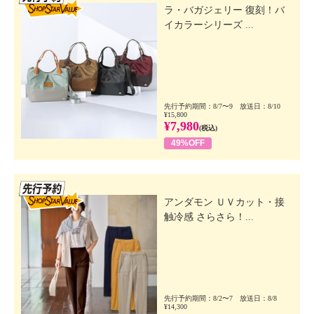
ラ・バガジェリー 復刻！バ
イカラーシリーズ ...
先行予約期間：8/7〜9 放送日：8/10
¥15,800
¥7,980
(税込)
49%OFF
先行SSV
アンダモン ＵＶカット・接
触冷感 さらさら！...
先行予約期間：8/2〜7 放送日：8/8
¥14,300