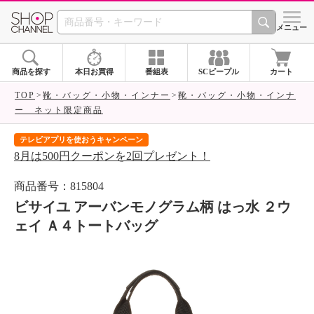
SHOP CHANNEL 
メニュー
商品を探す
本日お買得
番組表
SCピープル
カート
TOP
靴・バッグ・小物・インナー
靴・バッグ・小物・インナ
ー ネット限定商品
テレビアプリを使おうキャンペーン
届
8月は500円クーポンを2回プレゼント！
ご
商品番号：815804
ビサイユ アーバンモノグラム柄 はっ水 ２ウ
ェイ Ａ４トートバッグ