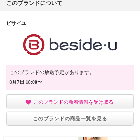
このブランドについて
【サイズ】
・約縦２４ｃｍ×最大横３３ｃｍ×マチ１３ｃｍ
・Ａ４サイズ：可
ビサイユ
【重さ】
・約５１０ｇ
【個体差あり】
・個体差あり
【原産国（地）】
・中国製
このブランドの放送予定があります。
8月7日 18:00〜
このブランドの新着情報を受け取る
このブランドの商品一覧を見る