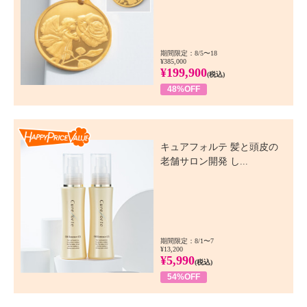
期間限定：8/5〜18
¥385,000
¥199,900
(税込)
48%OFF
Happy Price Value
キュアフォルテ 髪と頭皮の
老舗サロン開発 し...
期間限定：8/1〜7
¥13,200
¥5,990
(税込)
54%OFF