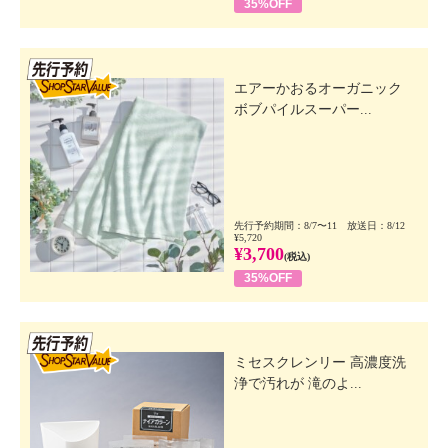
35%OFF
先行SSV
エアーかおるオーガニック
ボブパイルスーパー...
先行予約期間：8/7〜11 放送日：8/12
¥5,720
¥3,700
(税込)
35%OFF
先行SSV
ミセスクレンリー 高濃度洗
浄で汚れが 滝のよ...