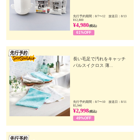
先行予約期間：8/7〜12 放送日：8/13
¥12,800
¥4,980
(税込)
61%OFF
先行SSV
長い毛足で汚れをキャッチ
パルスイクロス 薄...
先行予約期間：8/7〜10 放送日：8/11
¥5,940
¥2,998
(税込)
49%OFF
先行SSV