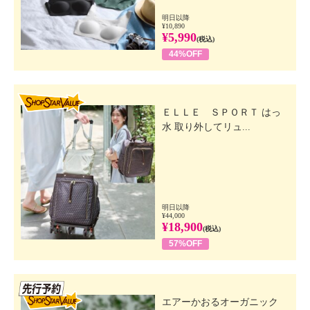
明日以降
¥10,890
¥5,990
(税込)
44%OFF
SHOP STAR VALUE
ＥＬＬＥ ＳＰＯＲＴ はっ
水 取り外してリュ...
明日以降
¥44,000
¥18,900
(税込)
57%OFF
先行SSV
エアーかおるオーガニック