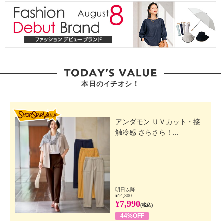
本日のイチオシ！
SHOP STAR VALUE
アンダモン ＵＶカット・接
触冷感 さらさら！...
明日以降
¥14,300
¥7,990
(税込)
44%OFF