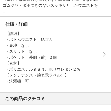
ゴムジワ・ダボつきのないスッキリとしたウエストを
実現しました。股上はお腹とヒップをやさしく包み込
む、安心感のあるおへその上に設定。ウエストからヒ
ップは身体の丸みに合わせてゆったりフィットするよ
仕様・詳細
う設計し、ヒップ周りから裾にかけてはコンパクトな
【詳細】
シルエットに仕上げました。
・ボトムウエスト：総ゴム
・裏地：なし
●目安対応身長：
・スリット：なし
１６０〜１６５ｃｍ前後
・ポケット：外側（前）２個
●普段と同じサイズをおすすめ
【素材】
・ポリエステル９８％、ポリウレタン２％
【メンテナンス（絵表示ラベル）】
・洗濯機：可
・漂白処理：塩素系・酸素系漂白不可
・タンブル乾燥：不可
この商品のクチコミ
・自然乾燥：日陰の吊り干し
・アイロン仕上げ：可（低温）
・ドライクリーニング：石油系ドライクリーニング可