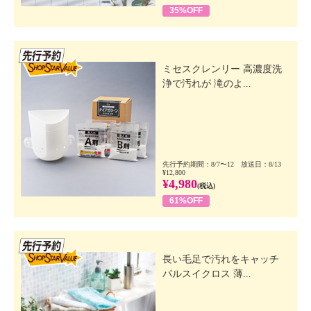
35%OFF
先行SSV
ミセスクレンリー 高濃度洗
浄で汚れが 滝のよ...
先行予約期間：8/7〜12 放送日：8/13
¥12,800
¥4,980
(税込)
61%OFF
先行SSV
長い毛足で汚れをキャッチ
パルスイクロス 薄...