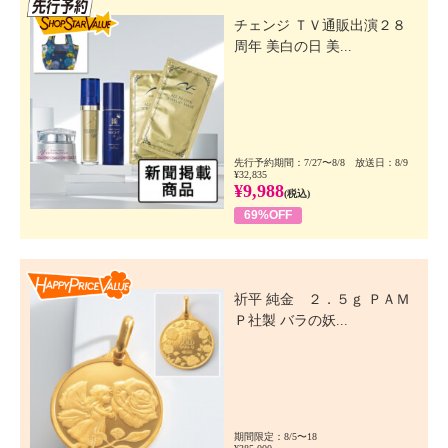
先行SSV
チェンジ ＴＶ通販出演２８
周年 美白の日 美...
先行予約期間：7/27〜8/8 放送日：8/9
¥32,835
¥9,988
(税込)
69%OFF
Happy Price Value
祈平 純金 ２．５ｇ ＰＡＭ
Ｐ社製 バラの妖...
期間限定：8/5〜18