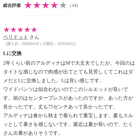
総合評価
（14）
【メンテナンス（ケアラベル）】
・長時間照射による変退色注意
・水や汗などによる色落ち、色移り注意
・摩擦による色落ち、色移り注意
ペリドット
さん
・過度な力をかけない
（購入日：2026/04/16｜公開日：2026/04/22）
・ネット使用
【個体差あり】
Lに交換
・個体差あり
2年くらい前のアルディナはMで大丈夫でしたが、今回のは
【原産国（地）】
タイトな感じなので肉感が出てとても見苦しくてこれはダ
・日本製
メだとLに交換しました。Lは良い感じです。
ワイドパンツは似合わないのでこのシルエットが良いで
す。前のはセンタープレスがあったのですが、あった方が
良かったです。丈も75センチあって良かったです。
アルディナは春から秋まで着られて重宝します。夏もスル
ッとして暑さを感じないです。最近は夏が長いので、たく
さん出番がありそうです。