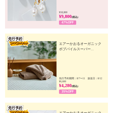
¥18,800
¥9,800
(税込)
47%OFF
先行SSV
エアーかおるオーガニック
ボブパイルスーパー...
先行予約期間：8/7〜11 放送日：8/12
¥6,600
¥4,280
(税込)
35%OFF
先行SSV
エアーかおるオーガニック