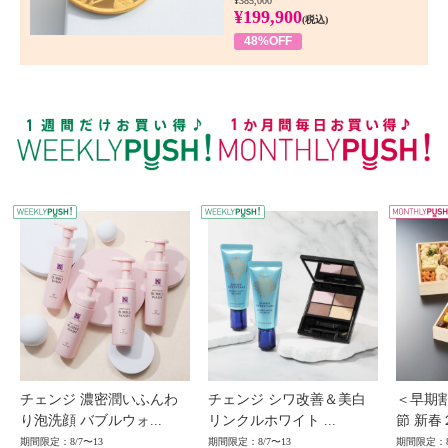
¥385,000
¥199,900
(税込)
48%OFF
WEEKLY PUSH
W
チェンジ 濃密潤いふんわ
チェンジ シワ改善＆美白
＜早期
り泡洗顔 バブルウォ...
リンクルホワイト ...
節 新春
期間限定：8/7〜13
期間限定：8/7〜13
期間限定：8