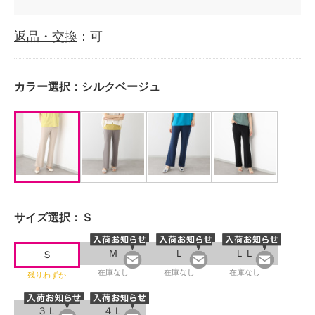
返品・交換
：可
カラー選択：
シルクベージュ
サイズ選択：
Ｓ
Ｍ
Ｌ
ＬＬ
Ｓ
在庫なし
在庫なし
在庫なし
残りわずか
３Ｌ
４Ｌ