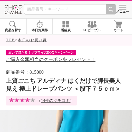
SHOP CHANNEL 
メニュー
商品を探す
本日お買得
番組表
SCピープル
カート
TOP
本日のお買い得
届いて当たる！サプライズBOXキャンペーン
ク
ご購入金額相当のクーポンをプレゼント！
ク
商品番号：815800
上質ごこち アルディナ はくだけで脚長美人
見え 極上ドレープパンツ ＜股下７５ｃｍ＞
（
14件のクチコミ
）