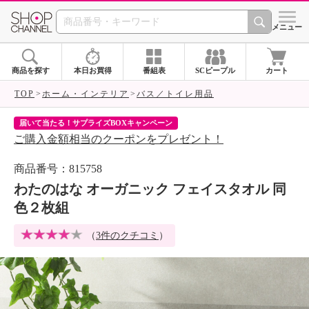
SHOP CHANNEL 
メニュー
商品を探す
本日お買得
番組表
SCピープル
カート
TOP
ホーム・インテリア
バス／トイレ用品
届いて当たる！サプライズBOXキャンペーン
ク
ご購入金額相当のクーポンをプレゼント！
ク
商品番号：815758
わたのはな オーガニック フェイスタオル 同
色２枚組
（
3件のクチコミ
）