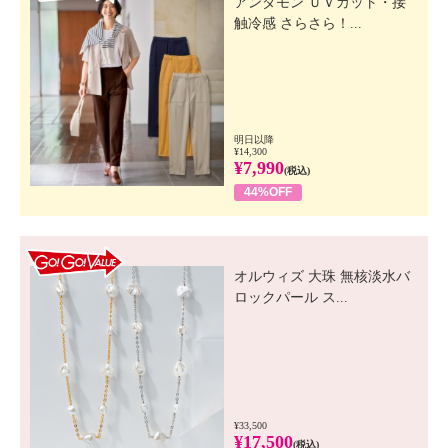
アンダモン ＵＶカット・接
触冷感 さらさら！...
明日以降
¥14,300
¥7,990
(税込)
44%OFF
GO! GO! VALUE
オルウィズ 大珠 無核淡水バ
ロックパール ス...
¥33,500
¥17,500
(税込)