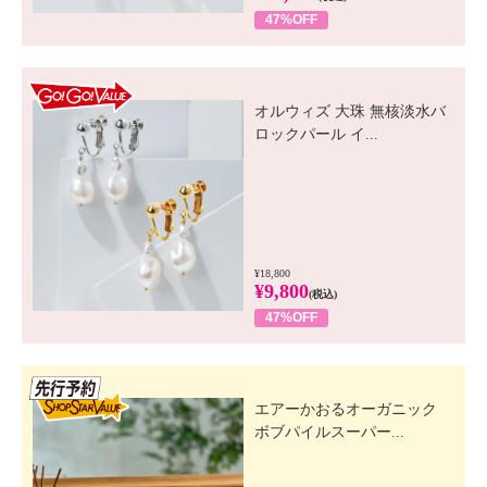
47%OFF
GO! GO! VALUE
オルウィズ 大珠 無核淡水バ
ロックパール イ...
¥18,800
¥9,800
(税込)
47%OFF
先行SSV
エアーかおるオーガニック
ボブパイルスーパー...