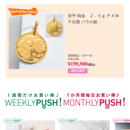
Happy Price Value
祈平 純金 ２．５ｇ ＰＡＭ
Ｐ社製 バラの妖...
期間限定：8/5〜18
¥385,000
¥199,900
(税込)
48%OFF
WEEKLY PUSH
W