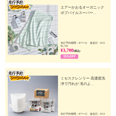
先行SSV
エアーかおるオーガニック
ボブパイルスーパー...
先行予約期間：8/7〜11 放送日：8/12
¥5,720
¥3,700
(税込)
35%OFF
先行SSV
ミセスクレンリー 高濃度洗
浄で汚れが 滝のよ...
先行予約期間：8/7〜12 放送日：8/13