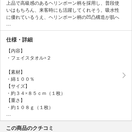
上品で高級感のあるヘリンボーン柄を採用し、普段使
いはもちろん、来客時にも活躍してくれそう。吸水性
に優れているうえ、ヘリンボーン柄の凹凸構造が肌へ
の接地面積を適度に抑えることで濡れたタオルが肌に
張り付く不快感が少なく、ベタつかずサラふわな拭き
心地を実現。さらに毛羽落ちも少なく、毎日使うタオ
仕様・詳細
ルとして優秀な機能性を持ち合わせています。
【内容】
世界的に有名な日本発信のタオルブランド「今治」で
・フェイスタオル×２
生産しています。触れるたびに感じる至福の柔らかさ
をご堪能ください。
【素材】
・綿１００％
【サイズ】
・約３４×８５ｃｍ（１枚）
【重さ】
・約１０８ｇ（１枚）
【同梱書類】
・取扱説明書
この商品のクチコミ
【メンテナンス（絵表示ラベル）】