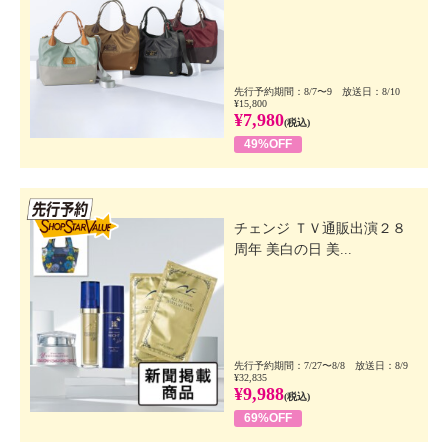
先行予約期間：8/7〜9 放送日：8/10
¥15,800
¥7,980
(税込)
49%OFF
先行SSV
チェンジ ＴＶ通販出演２８
周年 美白の日 美...
先行予約期間：7/27〜8/8 放送日：8/9
¥32,835
¥9,988
(税込)
69%OFF