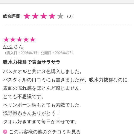
・洗濯機：可
・漂白処理：塩素系・酸素系漂白不可
総合評価
（3）
・タンブル乾燥：可（低温）
・アイロン仕上げ：可（高温）
・ドライクリーニング：不可
【原産国（地）】
かぶ
さん
・日本製
（購入日：2026/04/15｜公開日：2026/04/27）
吸水力抜群で表面サラサラ
バスタオルと共に３色購入しました。
バスタオルの口コミにも書きましたが、吸水力抜群なのに
表面の濡れ感をほとんど感じません。
とても不思議です。
ヘリンボーン柄もとても素敵でした。
浅野撚糸さんありがとう！
タオル好きすぎて毎日が幸せです。
このお客様の他のクチコミを見る