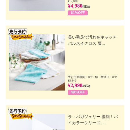
¥12,800
¥4,980
(税込)
61%OFF
先行SSV
長い毛足で汚れをキャッチ
パルスイクロス 薄...
先行予約期間：8/7〜10 放送日：8/11
¥5,940
¥2,998
(税込)
49%OFF
先行SSV
ラ・バガジェリー 復刻！バ
イカラーシリーズ ...