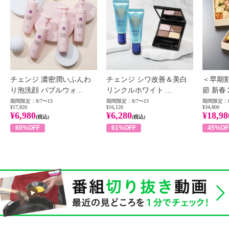
チェンジ 濃密潤いふんわ
チェンジ シワ改善＆美白
＜早期
り泡洗顔 バブルウォ...
リンクルホワイト ...
節 新春
期間限定：8/7〜13
期間限定：8/7〜13
期間限定：8
¥17,820
¥16,126
¥34,800
¥6,980
¥6,280
¥18,98
(税込)
(税込)
60%OFF
61%OFF
45%OF