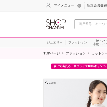
マイメニュー
新規会員登録
心おどる、瞬
靴・バ
ジュエリー
ファッション
小物・イ
SALE
>
>
TOPページ
ファッション
カットソ
ンを2回プレゼント！
届いて当たる！サプライズBOXキャンペ
Zoom