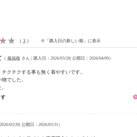
イクリーニング可
（
3
）
※「購入日の新しい順」に表示
て
（
服福複
さん | 購入日：2026/03/20| 公開日：2026/04/09）
退色注意
。チクチクする事も無く着やすいです。
注意
い物でした。
た。
ます
26/03/20| 公開日：2026/03/31）