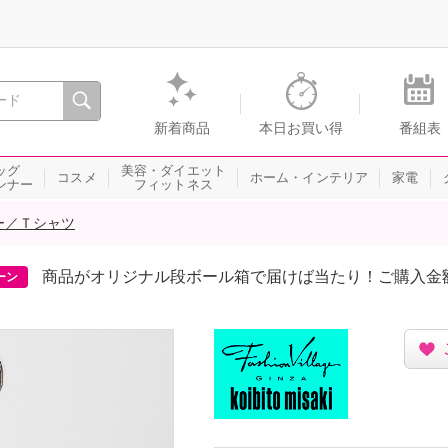
間を。通販・テレビショッピングのショップチャンネル
新着商品
本日お買い得
番組表
ッグ
美容・ダイエット
コスメ
ホーム・インテリア
家電
ンナー
フィットネス
ー／Ｔシャツ
商品がオリジナル段ボール箱で届けば当たり！ご購入金
ーン