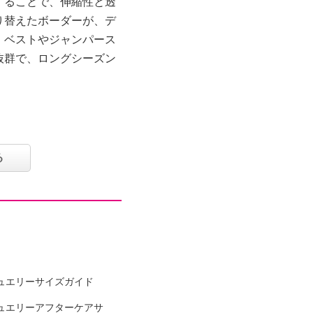
することで、伸縮性と透
り替えたボーダーが、デ
。ベストやジャンパース
抜群で、ロングシーズン
る
ウレタン４％
ュエリーサイズガイド
可
ュエリーアフターケアサ