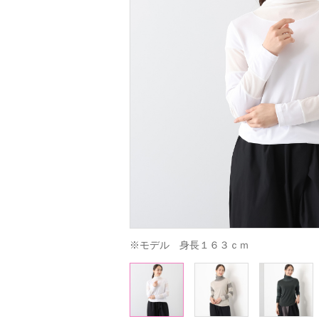
※モデル　身長１６３ｃｍ