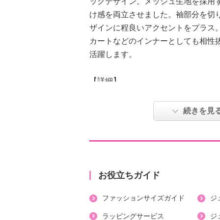
ックデザイン。メッシュ生地を採用
け感を両立させました。袖部分を切
ザインに程良いアクセントをプラス
カートなどのインナーとしても相性
活躍します。
【詳細】
・裏地：なし
・裾スリット：なし
続きを見
・ポケット：なし
【素材】
・本体：ポリエステル９６％、ポリ
・別布：ポリエステル１００％
【メンテナンス（絵表示ラベル）】
お役立ちガイド
・手洗い：可
ファッションサイズガイド
ジ
・漂白処理：塩素系・酸素系漂白不
・タンブル乾燥：不可
ラッピングサービス
ジ