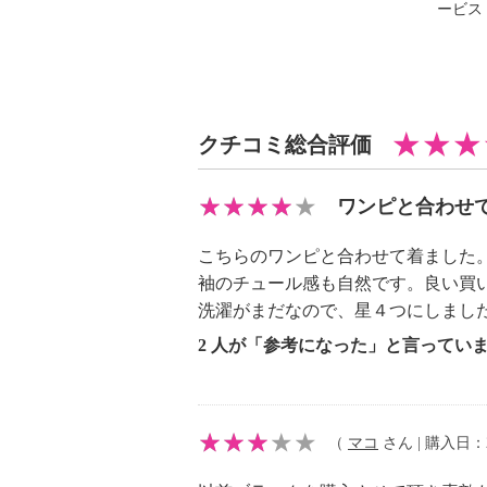
ービス
・自然乾燥：日陰の吊り干し
・アイロン仕上げ：可（低温）
・ドライクリーニング：石油系ドラ
・ウエットクリーニング：可
【メンテナンス（ケアラベル）】
クチコミ総合評価
・長時間照射による変退色注意
・洗濯の繰り返しによる変退色注意
ワンピと合わせ
・クリーニングの繰り返しによる変
・単品洗い
こちらのワンピと合わせて着ました
・水や汗などによる色落ち、色移り
袖のチュール感も自然です。良い買
・摩擦による色落ち、色移り注意
洗濯がまだなので、星４つにしまし
・毛玉が生じるおそれあり
2 人が「参考になった」と言ってい
・過度な力をかけない
・ネット使用
【原産国（地）】
（
マコ
さん | 購入日：20
・韓国製