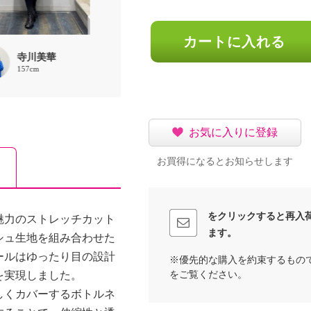
カートに入れる
寺川美華
寺川美華
寺川美華
157cm
157cm
157cm
お気に入りに登録
お買得になるとお知らせします
をクリックすると再入
魅力のストレッチカット
ます。
シュ生地を組み合わせた
ールはゆったり目の設計
※優先的な購入を約束するもの
をご覧ください。
を実現しました。
しくカバーするボトルネ