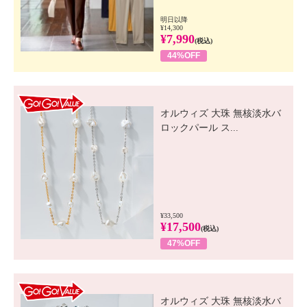
明日以降
¥14,300
¥7,990
(税込)
44%OFF
GO! GO! VALUE
オルウィズ 大珠 無核淡水バ
ロックパール ス...
¥33,500
¥17,500
(税込)
47%OFF
GO! GO! VALUE
オルウィズ 大珠 無核淡水バ