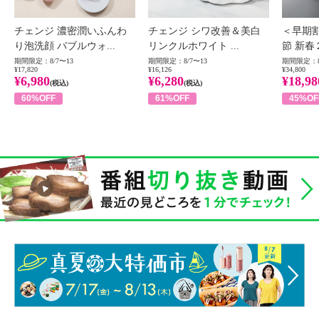
チェンジ 濃密潤いふんわ
チェンジ シワ改善＆美白
＜早期
り泡洗顔 バブルウォ...
リンクルホワイト ...
節 新春
期間限定：8/7〜13
期間限定：8/7〜13
期間限定：8
¥17,820
¥16,126
¥34,800
¥6,980
¥6,280
¥18,98
(税込)
(税込)
60%OFF
61%OFF
45%OF