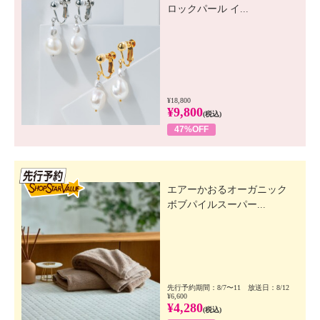
ロックパール イ...
¥18,800
¥9,800
(税込)
47%OFF
先行SSV
エアーかおるオーガニック
ボブパイルスーパー...
先行予約期間：8/7〜11 放送日：8/12
¥6,600
¥4,280
(税込)