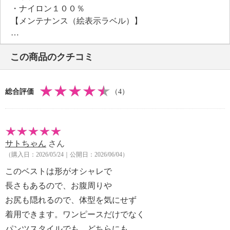
・ナイロン１００％
【メンテナンス（絵表示ラベル）】
・手洗い：可
・漂白処理：塩素系・酸素系漂白不可
この商品のクチコミ
・タンブル乾燥：不可
・自然乾燥：日陰の吊り干し
・アイロン仕上げ：可（低温）
総合評価
（4）
・ドライクリーニング：石油系ドライクリーニング可
・ウエットクリーニング：可
【メンテナンス（ケアラベル）】
・長時間照射による変退色注意
サトちゃん
さん
・洗濯の繰り返しによる変退色注意
（購入日：2026/05/24｜公開日：2026/06/04）
・クリーニングの繰り返しによる変退色注意
・単品洗い
このベストは形がオシャレで
・水や汗などによる色落ち、色移り注意
長さもあるので、お腹周りや
・摩擦による色落ち、色移り注意
お尻も隠れるので、体型を気にせず
・ネット使用
着用できます。ワンピースだけでなく
【原産国（地）】
パンツスタイルでも、どちらにも