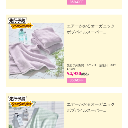
35%OFF
先行SSV
エアーかおるオーガニック
ボブパイルスーパー...
先行予約期間：8/7〜11 放送日：8/12
¥7,590
¥4,930
(税込)
35%OFF
先行SSV
エアーかおるオーガニック
ボブパイルスーパー...