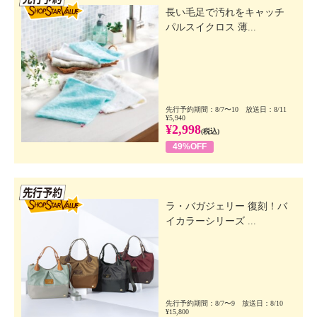
長い毛足で汚れをキャッチ
パルスイクロス 薄...
先行予約期間：8/7〜10 放送日：8/11
¥5,940
¥2,998
(税込)
49%OFF
先行SSV
ラ・バガジェリー 復刻！バ
イカラーシリーズ ...
先行予約期間：8/7〜9 放送日：8/10
¥15,800