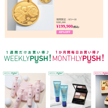
期間限定：8/5〜18
¥385,000
¥199,900
(税込)
48%OFF
WEEKLY PUSH
W