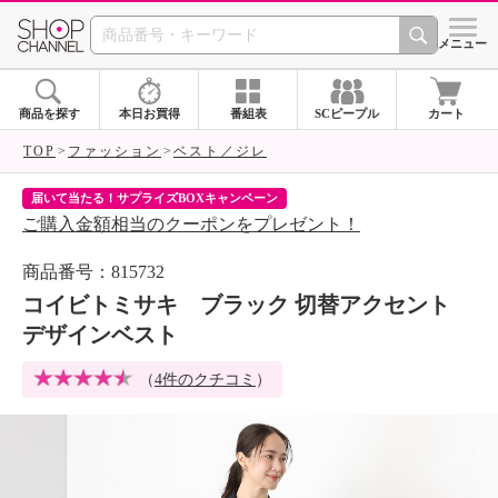
SHOP CHANNEL 
メニュー
商品を探す
本日お買得
番組表
SCピープル
カート
TOP
ファッション
ベスト／ジレ
届いて当たる！サプライズBOXキャンペーン
ク
ご購入金額相当のクーポンをプレゼント！
ク
商品番号：815732
コイビトミサキ ブラック 切替アクセント
デザインベスト
（
4件のクチコミ
）