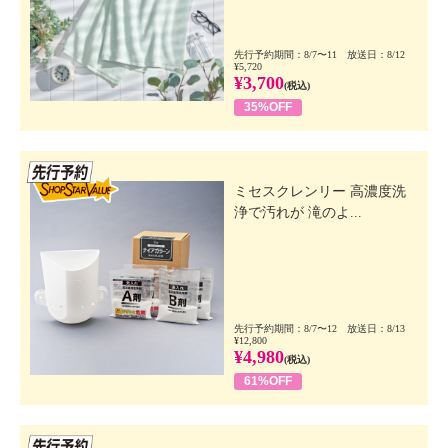
先行予約期間：8/7〜11 放送日：8/12
¥5,720
¥3,700
(税込)
35%OFF
先行SSV
ミセスクレンリー 高濃度洗
浄で汚れが 滝のよ...
先行予約期間：8/7〜12 放送日：8/13
¥12,800
¥4,980
(税込)
61%OFF
先行SSV