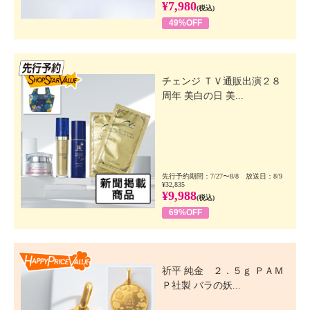
¥7,980
(税込)
49%OFF
先行SSV
チェンジ ＴＶ通販出演２８
周年 美白の日 美...
先行予約期間：7/27〜8/8 放送日：8/9
¥32,835
¥9,988
(税込)
69%OFF
Happy Price Value
祈平 純金 ２．５ｇ ＰＡＭ
Ｐ社製 バラの妖...