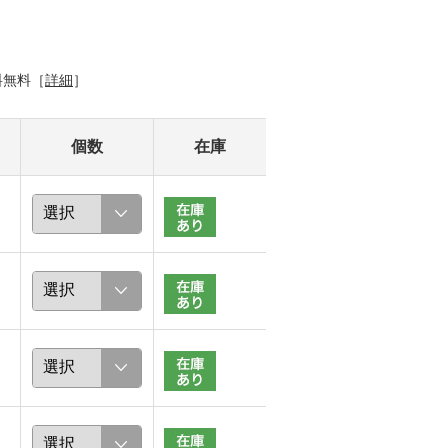
料無料［
詳細
］
個数
在庫