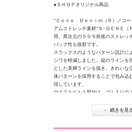
●ＳＨＯＰオリジナル商品
“Ｃｏｎｅ Ｄｅｎｉｍ（Ｒ）／コー
アムストレッチ素材“Ｓ−ＧＥＮＥ（
用。異次元の５０％前後のストレッ
バック性も抜群です。
スラックスのようなパターン設計に
シワを軽減しました。縦のラインを
とした美脚ラインを描き、きれいな
体パターンを採用することで包み込
現しています。
ウエストベルト部分は、ゴム入りの
なしのでも安定感のある６パーツの
深く、お腹周りはカーブの形状を緩
続きを見
う考慮しました。フロントのスレキ
ようにすることで、下腹部を自然に
まれ、ぽっこりお腹が目立ちにくい