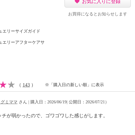
お気に入りに登録
お買得になるとお知らせします
ドは、摩擦による色落
ュエリーサイズガイド
ュエリーアフターケアサ
（
143
）
※「購入日の新しい順」に表示
（後）２個
メグミママ
さん | 購入日：2026/06/19| 公開日：2026/07/21）
ッチが弱かったので、ゴワゴワした感じがします。
リウレタン２％