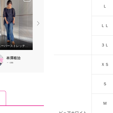
Ｌ
ＬＬ
３Ｌ
春のスーパーストレッチ フルレングス丈登場♪
360度美しい加工 大人に似合うミッドグレー♪
本澤裕治
本澤裕治
本澤裕治
－ cm
－ cm
－ cm
ＸＳ
Ｓ
Ｍ
ピュアホワイト