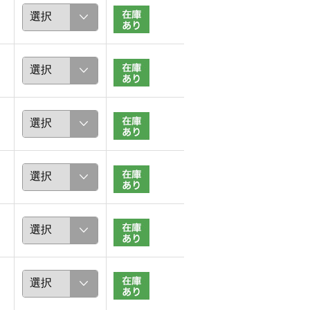
ストレート フルレングス丈登場！
大人ノースリ
春のスーパーストレッチ フルレングス丈登場♪
888
本澤裕治
162cm
－ cm