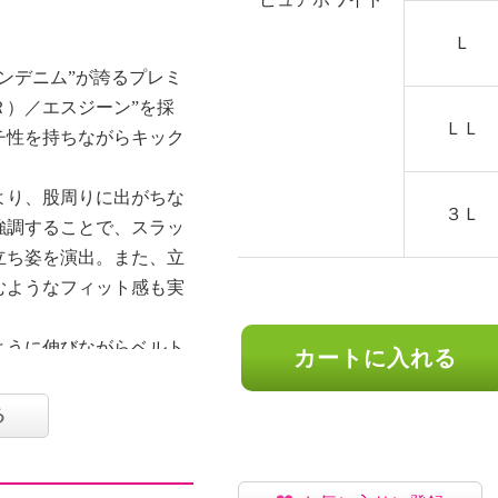
Ｌ
ンデニム”が誇るプレミ
Ｒ）／エスジーン”を採
ＬＬ
チ性を持ちながらキック
より、股周りに出がちな
３Ｌ
強調することで、スラッ
立ち姿を演出。また、立
むようなフィット感も実
ように伸びながらベルト
カートに入れる
切り替え仕様。背中側は
くし、食い込みにくいよ
る
はファスナーに挟み込む
抑えるガードル効果が生
ように工夫しています。