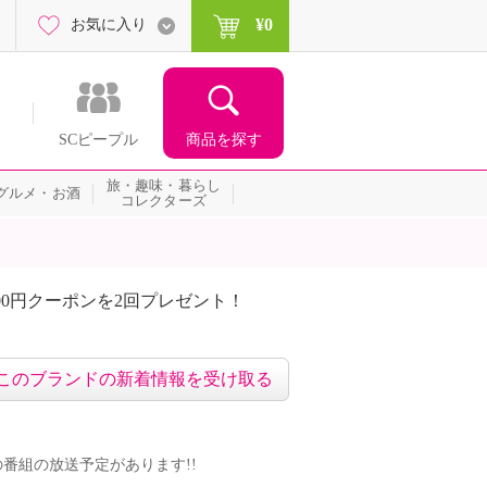
¥0
お気に入り
商品を探す
SCピープル
旅・趣味・暮らし
グルメ・お酒
コレクターズ
00円クーポンを2回プレゼント！
届いて当たる！サプライズ
このブランドの新着情報を受け取る
ンドの番組の放送予定があります!!