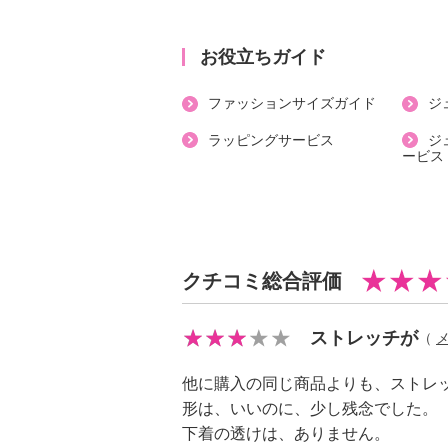
●シックインディゴとミッドユーズ
お役立ちガイド
ち、色移りにご注意ください
ファッションサイズガイド
ジ
●普段と同じサイズをおすすめ
ラッピングサービス
ジ
ービス
【詳細】
・開きの場所：前中心
・開きの仕様：ボタン、ファスナー
・裏地：なし
・スリット：なし
クチコミ総合評価
・ボトムウエスト：伸縮性素材使用
・ポケット：表側（前）３個、表側
ストレッチが
（
・ベルト通し：あり、５個
【素材】
他に購入の同じ商品よりも、ストレ
・綿９１％、ポリエステル７％、ポ
形は、いいのに、少し残念でした。
【メンテナンス（絵表示ラベル）】
下着の透けは、ありません。