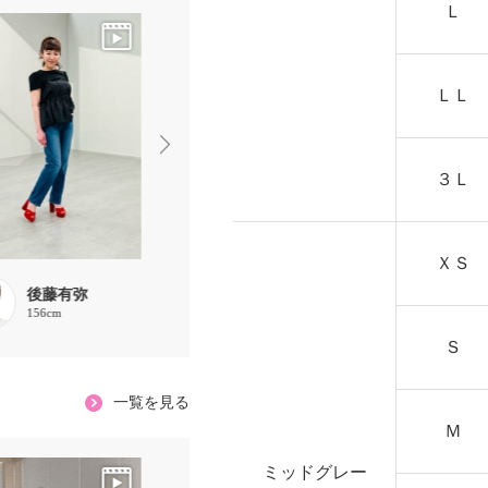
Ｌ
ＬＬ
３Ｌ
ＸＳ
後藤有弥
後藤有弥
後藤有弥
156cm
156cm
156cm
Ｓ
一覧を見る
Ｍ
ミッドグレー