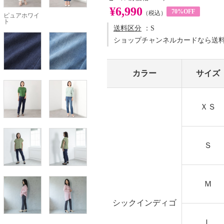
¥6,990
70%OFF
（税込）
ピュアホワイ
ト
送料区分
：S
ショップチャンネルカードなら送
カラー
サイズ
ＸＳ
Ｓ
Ｍ
シックインディゴ
Ｌ