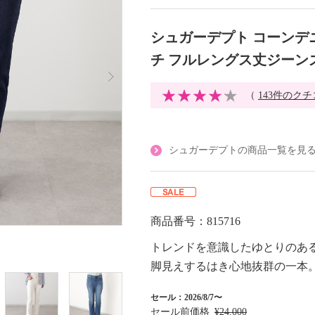
シュガーデプト コーンデ
チ フルレングス丈ジーン
（
143件のク
シュガーデプトの商品一覧を見
商品番号：815716
トレンドを意識したゆとりのあ
脚見えするはき心地抜群の一本
セール：2026/8/7〜
セール前価格
¥24,000