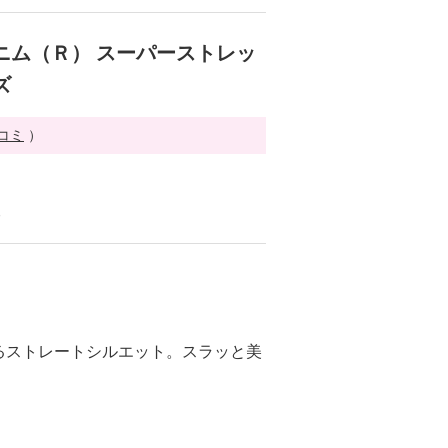
ニム（Ｒ） スーパーストレッ
ズ
チコミ
）
る
るストレートシルエット。スラッと美
。