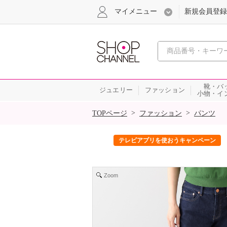
マイメニュー
新規会員登録
心おどる、瞬
靴・バ
ジュエリー
ファッション
小物・イ
SALE
>
>
TOPページ
ファッション
パンツ
ック！
テレビアプリを使おうキャンペーン
Zoom