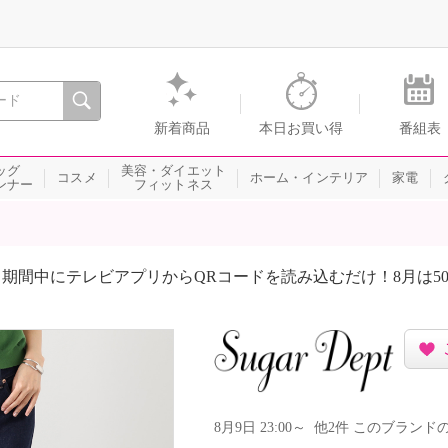
間を。通販・テレビショッピングのショップチャンネル
新着商品
本日お買い得
番組表
ッグ
美容・ダイエット
コスメ
ホーム・インテリア
家電
ンナー
フィットネス
期間中にテレビアプリからQRコードを読み込むだけ！8月は5
8月9日 23:00～ 他2件 このブラ