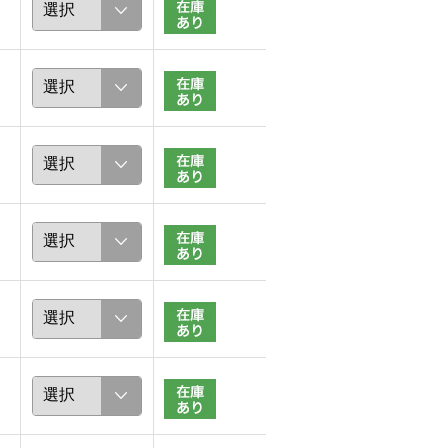
ほな
chaki
156cm
157cm