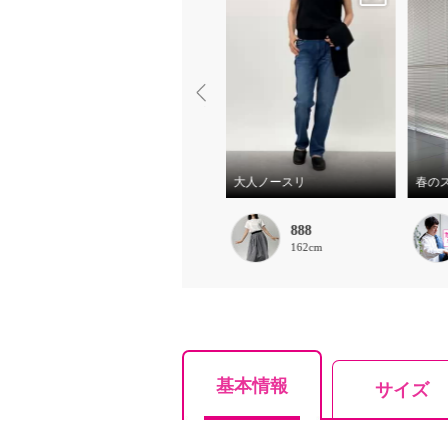
360度美しい加工 大人に似合うミッドグレー♪
ストレート フルレングス丈登場！
大人ノースリ
本澤裕治
888
－ cm
162cm
基本情報
サイズ