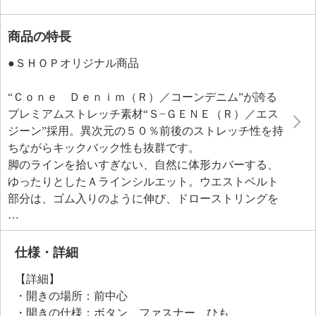
商品の特長
●ＳＨＯＰオリジナル商品
“Ｃｏｎｅ Ｄｅｎｉｍ（Ｒ）／コーンデニム”が誇る
プレミアムストレッチ素材“Ｓ−ＧＥＮＥ（Ｒ）／エス
ジーン”採用。異次元の５０％前後のストレッチ性を持
ちながらキックバック性も抜群です。
脚のラインを拾いすぎない、自然に体形カバーする、
ゆったりとしたＡラインシルエット。ウエストベルト
部分は、ゴム入りのように伸び、ドローストリングを
配したつくり。背中側は深く、お腹周りはカーブの形
状を緩くし、食い込みにくいよう考慮しました。さら
に、フロントにはタックを入れて、ふんわりと腰周り
仕様・詳細
をカバー。
【詳細】
後ろ身頃にヨークの切り替えを入れ、立体的にパター
・開きの場所：前中心
ンを展開することで腰周りを包み込むようなフィット
・開きの仕様：ボタン、ファスナー、ひも