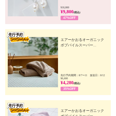
¥18,800
¥9,800
(税込)
47%OFF
先行SSV
エアーかおるオーガニック
ボブパイルスーパー...
先行予約期間：8/7〜11 放送日：8/12
¥6,600
¥4,280
(税込)
35%OFF
先行SSV
エアーかおるオーガニック