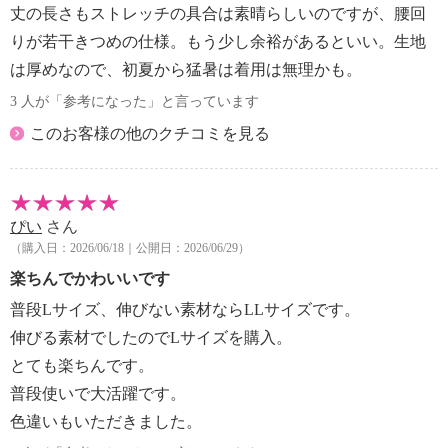
・水や汗などによる色落ち、色移り注意
丈の長さもストレッチの具合は素晴らしいのですが、腰回
・摩擦による色落ち、色移り注意
りが若干きつめの仕様。もう少し余裕があるといい。生地
・ネット使用
は厚めなので、初夏から猛暑は着用は無理かも。
【原産国（地）】
・中国製
3 人が「参考になった」と言っています
このお客様の他のクチコミを見る
ぴい
さん
（購入日：2026/06/18｜公開日：2026/06/29）
楽ちんでかわいいです
普段Lサイズ、伸びない素材ならLLサイズです。
伸びる素材でしたのでLサイズを購入。
とても楽ちんです。
普段使いで大活躍です。
色違いもいただきました。