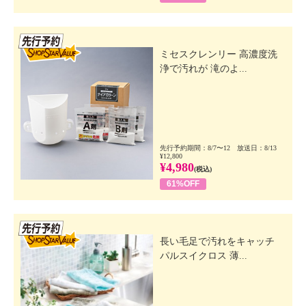
先行SSV
ミセスクレンリー 高濃度洗
浄で汚れが 滝のよ...
先行予約期間：8/7〜12 放送日：8/13
¥12,800
¥4,980
(税込)
61%OFF
先行SSV
長い毛足で汚れをキャッチ
パルスイクロス 薄...