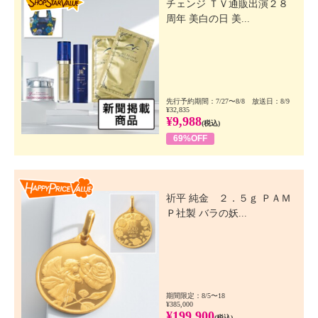
チェンジ ＴＶ通販出演２８
周年 美白の日 美...
先行予約期間：7/27〜8/8 放送日：8/9
¥32,835
¥9,988
(税込)
69%OFF
Happy Price Value
祈平 純金 ２．５ｇ ＰＡＭ
Ｐ社製 バラの妖...
期間限定：8/5〜18
¥385,000
¥199,900
(税込)