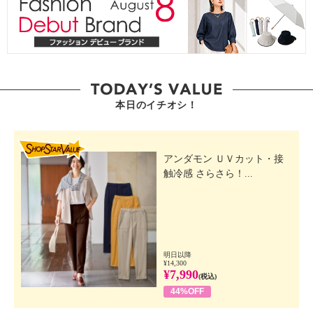
本日のイチオシ！
SHOP STAR VALUE
アンダモン ＵＶカット・接
触冷感 さらさら！...
明日以降
¥14,300
¥7,990
(税込)
44%OFF