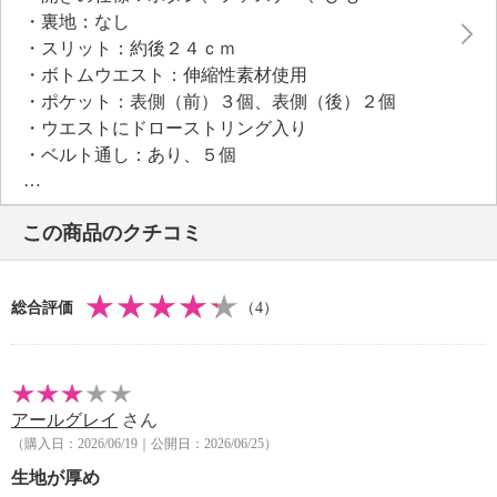
感を実現。後ろ裾中心にスリットをほどこし、動きや
・裏地：なし
すく脚さばきの良いはき心地を楽しめます。裾は切り
・スリット：約後２４ｃｍ
っぱなし始末にし、洗いでフリンジ加工をほどこし
・ボトムウエスト：伸縮性素材使用
て、ニュアンスのある軽快な印象に。
・ポケット：表側（前）３個、表側（後）２個
・ウエストにドローストリング入り
●シックインディゴとミッドユーズド、リアルブラック
・ベルト通し：あり、５個
は摩擦による色落ち、色移りにご注意ください
【素材】
・綿９１％、ポリエステル７％、ポリウレタン２％
この商品のクチコミ
【メンテナンス（絵表示ラベル）】
・洗濯機：可
・漂白処理：塩素系・酸素系漂白不可
総合評価
（4）
・タンブル乾燥：不可
・自然乾燥：日陰の吊り干し
・アイロン仕上げ：可（低温）
・ドライクリーニング：不可
アールグレイ
さん
・ウエットクリーニング：可
（購入日：2026/06/19｜公開日：2026/06/25）
【メンテナンス（ケアラベル）】
・単品洗い
生地が厚め