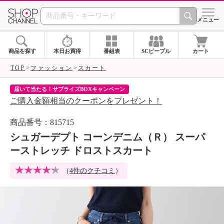
SHOP CHANNEL 
メニュー
商品を探す
本日お買得
番組表
SCピープル
カート
TOP
ファッション
スカート
届いて当たる！サプライズBOXキャンペーン
ク
ご購入金額相当のクーポンをプレゼント！
ク
商品番号：815715
シュガーデプト コーンデニム（Ｒ） スーパ
ーストレッチ ドロストスカート
（
4件のクチコミ
）