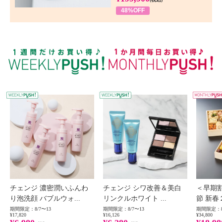
48%OFF
WEEKLY PUSH
W
チェンジ 濃密潤いふんわ
チェンジ シワ改善＆美白
＜早期
り泡洗顔 バブルウォ...
リンクルホワイト ...
節 新春
期間限定：8/7〜13
期間限定：8/7〜13
期間限定：8
¥17,820
¥16,126
¥34,800