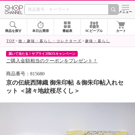
SHOP CHANNEL 
メニュー
商品を探す
本日お買得
番組表
SCピープル
カート
TOP
旅・趣味・暮らし・コレクターズ
趣味・暮らし
届いて当たる！サプライズBOXキャンペーン
ク
ご購入金額相当のクーポンをプレゼント！
ク
商品番号：815680
京の伝統西陣織 御朱印帖 ＆御朱印帖入れセ
ット ＜諸々地紋桜尽くし＞