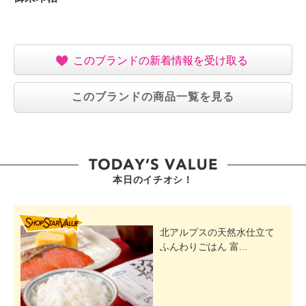
【重さ】
＜御朱印帖＞
・約１９０ｇ
＜御朱印帖入れ＞
このブランドの新着情報を受け取る
・約４０ｇ
【商品仕様詳細】
このブランドの商品一覧を見る
・御朱印帖：２２折４４面
【保証（有無）、保証期間】
・なし
本日のイチオシ！
SHOP STAR VALUE
北アルプスの天然水仕立て
ふんわりごはん 富...