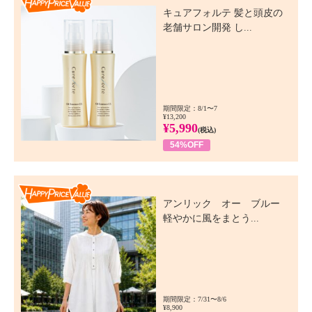
キュアフォルテ 髪と頭皮の
老舗サロン開発 し...
期間限定：8/1〜7
¥13,200
¥5,990
(税込)
54%OFF
Happy Price Value
アンリック オー ブルー
軽やかに風をまとう...
期間限定：7/31〜8/6
¥8,900