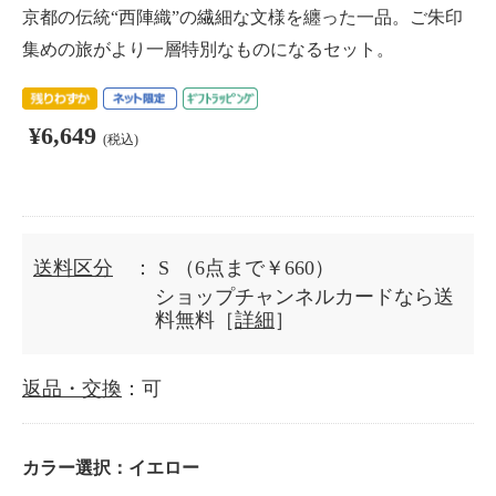
京都の伝統“西陣織”の繊細な文様を纏った一品。ご朱印
集めの旅がより一層特別なものになるセット。
¥6,649
(税込)
送料区分
： S
（6点まで￥660）
ショップチャンネルカードなら送
料無料［
詳細
］
返品・交換
：可
カラー選択：
イエロー