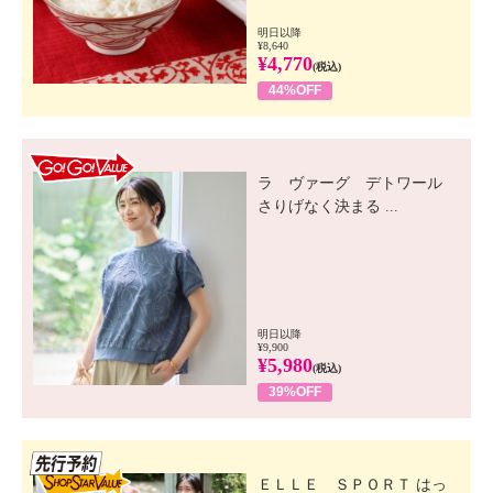
明日以降
¥8,640
¥4,770
(税込)
44%OFF
GO! GO! VALUE
ラ ヴァーグ デトワール
さりげなく決まる ...
明日以降
¥9,900
¥5,980
(税込)
39%OFF
先行SSV
ＥＬＬＥ ＳＰＯＲＴ はっ