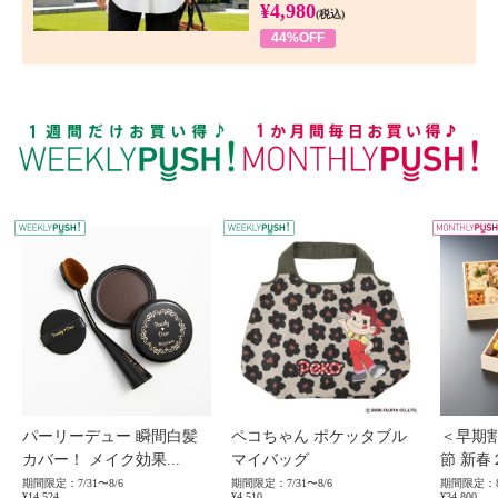
¥4,980
(税込)
44%OFF
WEEKLY PUSH
W
パーリーデュー 瞬間白髪
ペコちゃん ポケッタブル
＜早期
カバー！ メイク効果...
マイバッグ
節 新春
期間限定：7/31〜8/6
期間限定：7/31〜8/6
期間限定：8
¥14,524
¥4,510
¥34,800