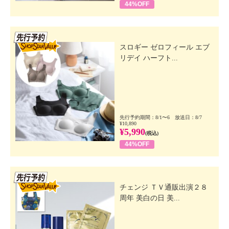
44%OFF
先行SSV
スロギー ゼロフィール エブ
リデイ ハーフト...
先行予約期間：8/1〜6 放送日：8/7
¥10,890
¥5,990
(税込)
44%OFF
先行SSV
チェンジ ＴＶ通販出演２８
周年 美白の日 美...