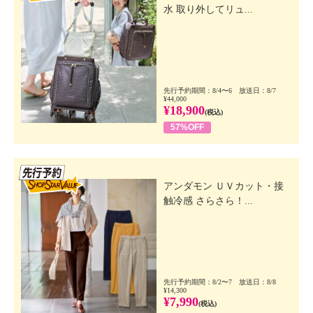
水 取り外してリュ...
先行予約期間：8/4〜6 放送日：8/7
¥44,000
¥18,900
(税込)
57%OFF
先行SSV
アンダモン ＵＶカット・接
触冷感 さらさら！...
先行予約期間：8/2〜7 放送日：8/8
¥14,300
¥7,990
(税込)