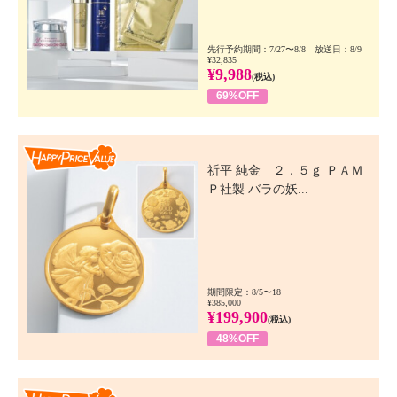
先行予約期間：7/27〜8/8 放送日：8/9
¥32,835
¥9,988
(税込)
69%OFF
Happy Price Value
祈平 純金 ２．５ｇ ＰＡＭ
Ｐ社製 バラの妖...
期間限定：8/5〜18
¥385,000
¥199,900
(税込)
48%OFF
Happy Price Value