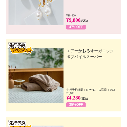
¥18,800
¥9,800
(税込)
47%OFF
先行SSV
エアーかおるオーガニック
ボブパイルスーパー...
先行予約期間：8/7〜11 放送日：8/12
¥6,600
¥4,280
(税込)
35%OFF
先行SSV