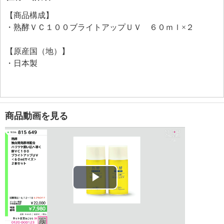
リルアスコルビン酸、３−ラウリルグリセリルアスコル
【商品構成】
ビン酸、アスコルビルリン酸Ｎａ、リン酸アスコルビ
・熟酵ＶＣ１００ブライトアップＵＶ ６０ｍｌ×２
ルＭｇ、パルミチン酸アスコルビルリン酸３Ｎａ、ア
スコルビルグルコシド、３−Ｏ−エチルアスコルビン
【原産国（地）】
酸、ヘキシル３−グリセリルアスコルビン酸、アスコル
・日本製
ビン酸Ｎａ、グリセリルアスコルビン酸、パルミチン
酸アスコルビル、アスコルビン酸）といった美容成分
を１００種類（水、メイクアップ成分を含む）配合し
ています。
爽やかでみずみずしいＪｕｉｃｙ Ａｒｏｍａ Ｆｌ
商品動画を見る
ｏｒａｌの香り。■トップノート：
ベルガモット、カシス、アップル、リーフィーグリー
ン（葉の香り）、トロピカルフルーツ、ペア（洋梨）■
ミドルノート：
ゼラニウム、ジャスミン、ローズ、マグノリア、ミュ
Play
ゲ（スズラン）■ラストノート：
ピーチ、ムスク、サンダルウッド、ウッディアンバ
Video
ー、ラズベリー
【ＶＣ１００ブライトアップＵＶ（日焼け止め日中美