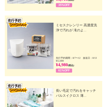
35%OFF
先行SSV
ミセスクレンリー 高濃度洗
浄で汚れが 滝のよ...
先行予約期間：8/7〜12 放送日：8/13
¥12,800
¥4,980
(税込)
61%OFF
先行SSV
長い毛足で汚れをキャッチ
パルスイクロス 薄...