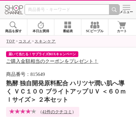
SHOP CHANNEL 
メニュー
商品を探す
本日お買得
番組表
SCピープル
カート
TOP
コスメ
スキンケア
届いて当たる！サプライズBOXキャンペーン
ク
ご購入金額相当のクーポンをプレゼント！
ク
商品番号：815649
熟酵 独自開発原料配合 ハリツヤ潤い肌へ導
く ＶＣ１００ ブライトアップＵＶ ＜６０ｍ
ｌサイズ＞ ２本セット
（
41件のクチコミ
）