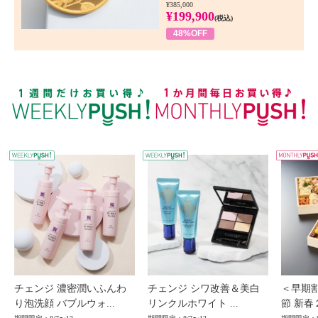
¥385,000
¥199,900
(税込)
48%OFF
WEEKLY PUSH
W
チェンジ 濃密潤いふんわ
チェンジ シワ改善＆美白
＜早期
り泡洗顔 バブルウォ...
リンクルホワイト ...
節 新春