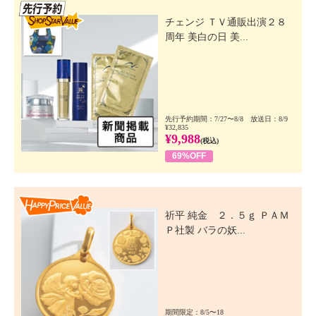
先行SSV
チェンジ ＴＶ通販出演２８
周年 美白の日 美...
先行予約期間：7/27〜8/8 放送日：8/9
¥32,835
¥9,988
(税込)
69%OFF
Happy Price Value
祈平 純金 ２．５ｇ ＰＡＭ
Ｐ社製 バラの妖...
期間限定：8/5〜18