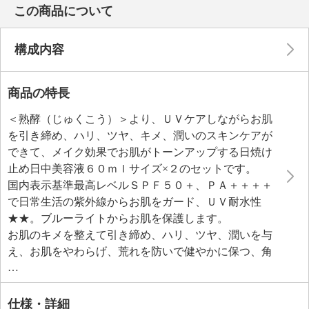
この商品について
構成内容
商品の特長
＜熟酵（じゅくこう）＞より、ＵＶケアしながらお肌
を引き締め、ハリ、ツヤ、キメ、潤いのスキンケアが
できて、メイク効果でお肌がトーンアップする日焼け
止め日中美容液６０ｍｌサイズ×２のセットです。
国内表示基準最高レベルＳＰＦ５０＋、ＰＡ＋＋＋＋
で日常生活の紫外線からお肌をガード、ＵＶ耐水性
★★。ブルーライトからお肌を保護します。
お肌のキメを整えて引き締め、ハリ、ツヤ、潤いを与
え、お肌をやわらげ、荒れを防いで健やかに保つ、角
質層の隅々までの浸透にこだわった独自成分ＶＣＰＲ
Ｏ ＭＡＸ α（Ｓｉプラントファーメント（アスペル
ギルス／（キビ種子／イネ種皮）発酵液）、３−グリセ
仕様・詳細