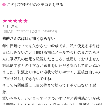
このお客様の他のクチコミを見る
とも
さん
（購入日：2026/03/26｜公開日：2026/05/15）
熟酵さんのは目が痛くならない
年中日焼け止めを欠かさない62歳です。私の使える条件は
目にしみないこと！開ける前にメールで会社のまごころさ
んに吸収剤の使用を確認したところ、使用しておりません
散乱剤ですとの丁寧なお返事をいただき安心して使い始め
ました。乳液よりゆるい液状で塗りやすく、直後は白いの
で塗り残しもできないですね。
そして時間経過……目の際まで塗っても涙が出ない！感
激。
潤いもあり、かと言ってベタつかずツヤと透明感だけが残
る素晴らしいUVで、たいへん良かったです。熟酵さんは刺