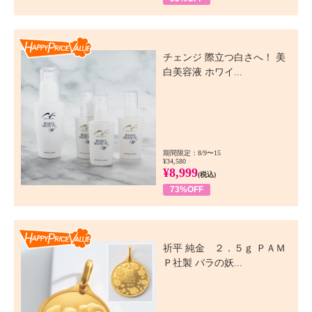
Happy Price Value
チェンジ 際立つ白さへ！ 美
白美容液 ホワイ...
期間限定：8/9〜15
¥34,580
¥8,999
(税込)
73%OFF
Happy Price Value
祈平 純金 ２．５ｇ ＰＡＭ
Ｐ社製 バラの妖...