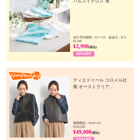
パルスイクロス 薄...
先行予約期間：8/7〜10 放送日：8/11
¥5,940
¥2,998
(税込)
49%OFF
Happy Price Value
ティエドゥール コロメル社
製 オーストラリア...
期間限定：8/10〜16
¥104,500
¥49,000
(税込)
53%OFF