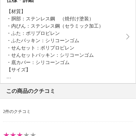
【材質】
・胴部：ステンレス鋼 （焼付け塗装）
・内びん：ステンレス鋼（セラミック加工）
・ふた：ポリプロピレン
・ふたパッキン：シリコーンゴム
・せんセット：ポリプロピレン
・せんセットパッキン：シリコーンゴム
・底カバー：シリコーンゴム
【サイズ】
・約径７．４×２５．７ｃｍ
【重さ】
この商品のクチコミ
・約３３０ｇ
【容量】
・約０．５２リットル
2件のクチコミ
【使用可能 熱／冷源】
・ガス：不可、電磁（ＩＨ）調理器：不可、電熱調理
器：不可、ハロゲン調理器：不可、電子レンジ：不
可、