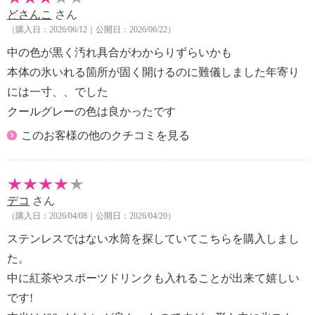
どさんこ
さん
オーブン：不可、冷蔵：可、冷凍：不可
（購入日：2026/06/12｜公開日：2026/06/22）
【商品仕様詳細】
・保温効力（６時間）：７２℃以上
中の色が黒く汚れ具合がわからりずらいかも
※保温効力とは室温２０±２℃において湯を製品のキ
本体の氷いれる箇所が固く開けるのに難儀しました年寄り
ャップ下端まで入れ、縦置きにした状態で熱湯が９５
には一寸、、でした
±１
クールグレーの色は良かったです
℃になった時点でキャップを閉めて、６時間放置した
後の温度です。
このお客様の他のクチコミを見る
【メンテナンス】
・食器洗い機：可、食器乾燥機：可
※食器洗い機、食器乾燥機は胴部のみ使用可
デコ
【同梱書類】
さん
（購入日：2026/04/08｜公開日：2026/04/20）
・取扱説明書
・安全上の注意
ステンレスではない水筒を探していてこちらを購入しまし
【保証（有無）、保証期間】
た。
・なし
中に紅茶やスポーツドリンクも入れることが出来て嬉しい
【原産国（地）】
です!
・中国製