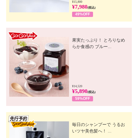
¥15,800
¥7,980
(税込)
49%OFF
GO! GO! VALUE
果実たっぷり！ とろりなめ
らか食感の ブルー...
¥14,520
¥5,890
(税込)
59%OFF
先行SSV
毎日のシャンプーで うるお
いツヤ美色髪へ！ ...