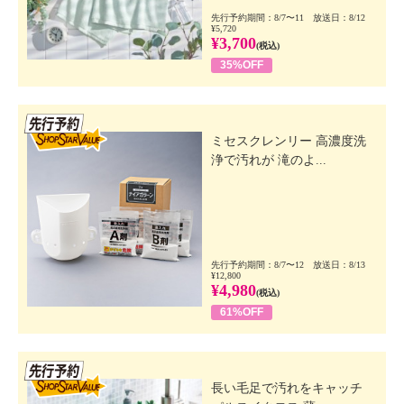
先行予約期間：8/7〜11 放送日：8/12
¥5,720
¥3,700
(税込)
35%OFF
先行SSV
ミセスクレンリー 高濃度洗
浄で汚れが 滝のよ...
先行予約期間：8/7〜12 放送日：8/13
¥12,800
¥4,980
(税込)
61%OFF
先行SSV
長い毛足で汚れをキャッチ