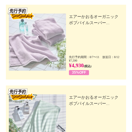
先行SSV
エアーかおるオーガニック
ボブパイルスーパー...
先行予約期間：8/7〜11 放送日：8/12
¥7,590
¥4,930
(税込)
35%OFF
先行SSV
エアーかおるオーガニック
ボブパイルスーパー...