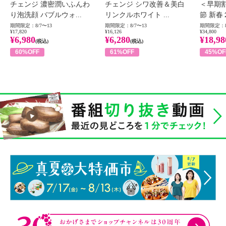
チェンジ 濃密潤いふんわ
チェンジ シワ改善＆美白
＜早期
り泡洗顔 バブルウォ...
リンクルホワイト ...
節 新春
期間限定：8/7〜13
期間限定：8/7〜13
期間限定：8
¥17,820
¥16,126
¥34,800
¥6,980
¥6,280
¥18,98
(税込)
(税込)
60%OFF
61%OFF
45%OF