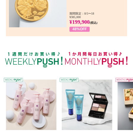
期間限定：8/5〜18
¥385,000
¥199,900
(税込)
48%OFF
WEEKLY PUSH
W