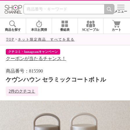
SHOP CHANNEL 
メニュー
商品を探す
本日お買得
番組表
SCピープル
カート
TOP
ネット限定商品 すべてを見る
クチコミ・Instagramキャンペーン
ネ
クーポンが当たるチャンス！
ネ
商品番号：815590
ケヴンハウン セラミックコートボトル
2件のクチコミ