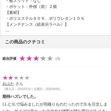
・裾スリット：なし
・ポケット：外側（前）２個
【素材】
・ポリエステル９０％、ポリウレタン１０％
【メンテナンス（絵表示ラベル）】
・手洗い：可
・漂白処理：塩素系・酸素系漂白不可
この商品のクチコミ
・タンブル乾燥：不可
・自然乾燥：日陰の吊り干し
・アイロン仕上げ：可（低温）
総合評価
（3）
・ドライクリーニング：不可
・ウエットクリーニング：可
【メンテナンス（ケアラベル）】
＜ベージュ＞
おぶた
さん
・長時間照射による変退色注意
（購入日：2026/03/16｜公開日：2026/04/06）
＜ネイビー、ブラック＞
・単品洗い
期待ハズレでした。
・水や汗などによる色落ち、色移り注意
LLと3Lで悩みましたが羽織りものだったので3Lを注文しま
【個体差あり】