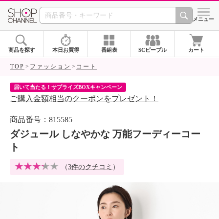
SHOP CHANNEL 
メニュー
商品を探す
本日お買得
番組表
SCピープル
カート
TOP
ファッション
コート
届いて当たる！サプライズBOXキャンペーン
ク
ご購入金額相当のクーポンをプレゼント！
ク
商品番号：815585
ダジュール しなやかな 万能フーディーコー
ト
（
3件のクチコミ
）