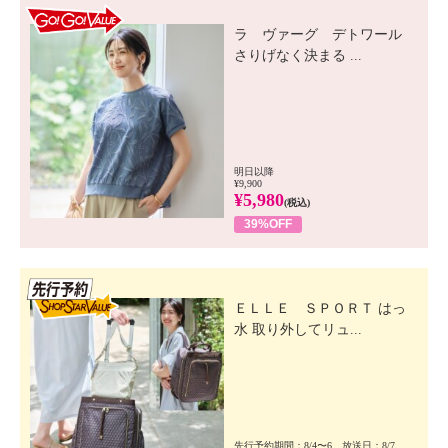
GO! GO! VALUE
ラ ヴァーグ デトワール
さりげなく決まる ...
明日以降
¥9,900
¥5,980
(税込)
39%OFF
先行SSV
ＥＬＬＥ ＳＰＯＲＴ はっ
水 取り外してリュ...
先行予約期間：8/4〜6 放送日：8/7