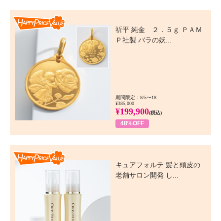
Happy Price Value
祈平 純金 ２．５ｇ ＰＡＭ
Ｐ社製 バラの妖...
期間限定：8/5〜18
¥385,000
¥199,900
(税込)
48%OFF
Happy Price Value
キュアフォルテ 髪と頭皮の
老舗サロン開発 し...