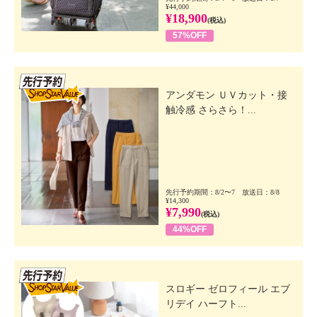
¥44,000
¥18,900
(税込)
57%OFF
先行SSV
アンダモン ＵＶカット・接
触冷感 さらさら！...
先行予約期間：8/2〜7 放送日：8/8
¥14,300
¥7,990
(税込)
44%OFF
先行SSV
スロギー ゼロフィール エブ
リデイ ハーフト...