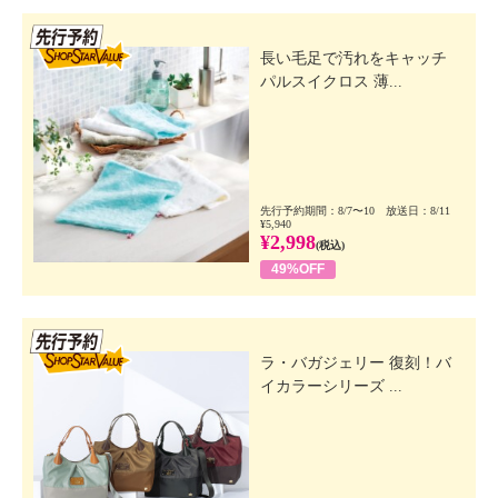
先行SSV
長い毛足で汚れをキャッチ
パルスイクロス 薄...
先行予約期間：8/7〜10 放送日：8/11
¥5,940
¥2,998
(税込)
49%OFF
先行SSV
ラ・バガジェリー 復刻！バ
イカラーシリーズ ...