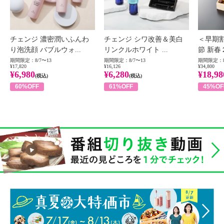
チェンジ 濃密潤いふんわ
チェンジ シワ改善＆美白
＜早期
り泡洗顔 バブルウォ...
リンクルホワイト ...
節 新春
期間限定：8/7〜13
期間限定：8/7〜13
期間限定：8
¥17,820
¥16,126
¥34,800
¥6,980
¥6,280
¥18,98
(税込)
(税込)
60%OFF
61%OFF
45%OF