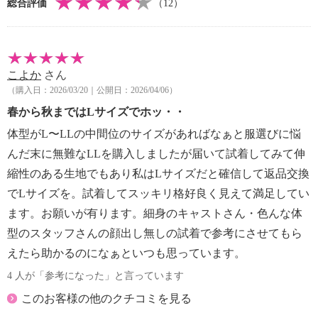
総合評価
（12）
【個体差あり】
個体差あり
【原産国（地）】
・韓国製
こよか
さん
（購入日：2026/03/20｜公開日：2026/04/06）
春から秋まではLサイズでホッ・・
体型がL〜LLの中間位のサイズがあればなぁと服選びに悩
んだ末に無難なLLを購入しましたが届いて試着してみて伸
縮性のある生地でもあり私はLサイズだと確信して返品交換
でLサイズを。試着してスッキリ格好良く見えて満足してい
ます。お願いが有ります。細身のキャストさん・色んな体
型のスタッフさんの顔出し無しの試着で参考にさせてもら
えたら助かるのになぁといつも思っています。
4 人が「参考になった」と言っています
このお客様の他のクチコミを見る