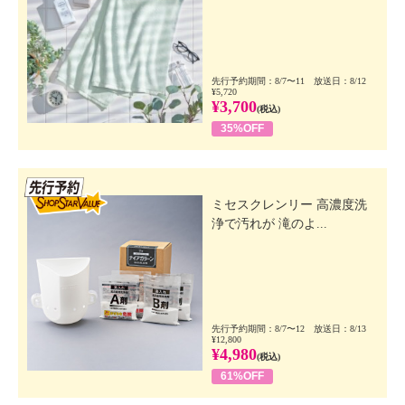
先行予約期間：8/7〜11 放送日：8/12
¥5,720
¥3,700
(税込)
35%OFF
先行SSV
ミセスクレンリー 高濃度洗
浄で汚れが 滝のよ...
先行予約期間：8/7〜12 放送日：8/13
¥12,800
¥4,980
(税込)
61%OFF