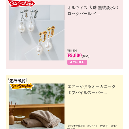
GO! GO! VALUE
オルウィズ 大珠 無核淡水バ
ロックパール イ...
¥18,800
¥9,800
(税込)
47%OFF
先行SSV
エアーかおるオーガニック
ボブパイルスーパー...
先行予約期間：8/7〜11 放送日：8/12