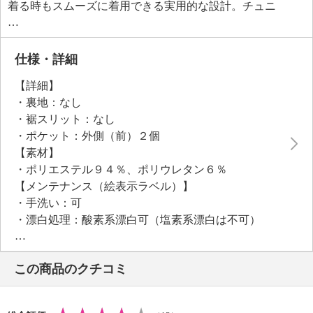
着る時もスムーズに着用できる実用的な設計。チュニ
ック丈のためボトムスを選ばず、幅広いスタイリング
が楽しめます。
仕様・詳細
【詳細】
・裏地：なし
・裾スリット：なし
・ポケット：外側（前）２個
【素材】
・ポリエステル９４％、ポリウレタン６％
【メンテナンス（絵表示ラベル）】
・手洗い：可
・漂白処理：酸素系漂白可（塩素系漂白は不可）
・タンブル乾燥：不可
・自然乾燥：日陰の吊り干し
この商品のクチコミ
・アイロン仕上げ：可（低温）
・ドライクリーニング：石油系ドライクリーニング可
・ウエットクリーニング：可