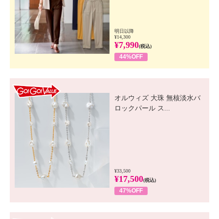
明日以降
¥14,300
¥7,990
(税込)
44%OFF
GO! GO! VALUE
オルウィズ 大珠 無核淡水バ
ロックパール ス...
¥33,500
¥17,500
(税込)
47%OFF