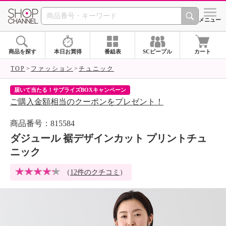
SHOP CHANNEL 
メニュー
商品を探す
本日お買得
番組表
SCピープル
カート
TOP
ファッション
チュニック
届いて当たる！サプライズBOXキャンペーン
ク
ご購入金額相当のクーポンをプレゼント！
ク
商品番号：815584
ダジュール 裾デザインカット プリントチュ
ニック
（
12件のクチコミ
）