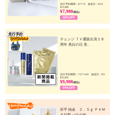
先行予約期間：8/7〜9 放送日：8/10
¥15,800
¥7,980
(税込)
49%OFF
先行SSV
チェンジ ＴＶ通販出演２８
周年 美白の日 美...
先行予約期間：7/27〜8/8 放送日：8/9
¥32,835
¥9,988
(税込)
69%OFF
Happy Price Value
祈平 純金 ２．５ｇ ＰＡＭ
Ｐ社製 バラの妖...