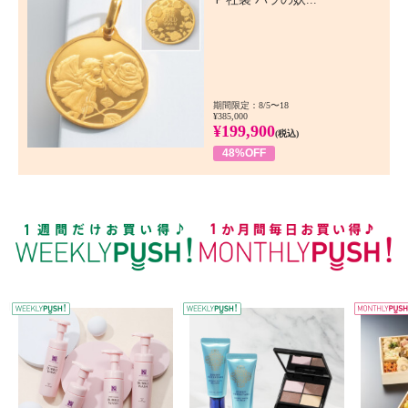
期間限定：8/5〜18
¥385,000
¥199,900
(税込)
48%OFF
WEEKLY PUSH
W