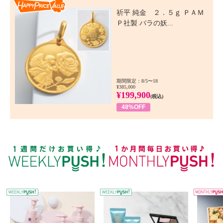
Happy Price Value
祈平 純金 ２．５ｇ ＰＡＭ
Ｐ社製 バラの妖...
期間限定：8/5〜18
¥385,000
¥199,900
(税込)
48%OFF
WEEKLY PUSH
W