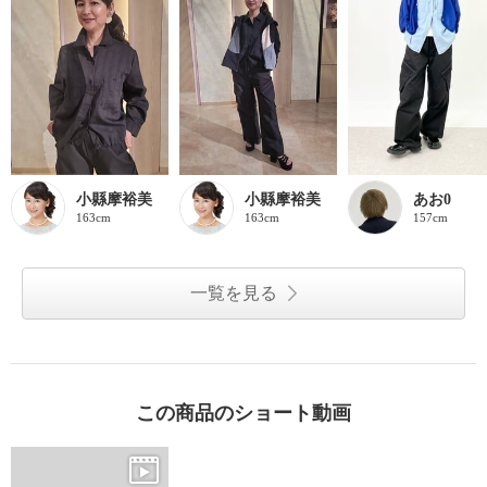
小縣摩裕美
小縣摩裕美
あお0
163cm
163cm
157cm
一覧を見る
この商品のショート動画