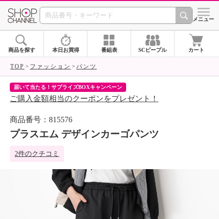
SHOP CHANNEL 
メニュー
商品を探す
本日お買得
番組表
SCピープル
カート
TOP
ファッション
パンツ
届いて当たる！サプライズBOXキャンペーン
ク
ご購入金額相当のクーポンをプレゼント！
ク
商品番号：815576
プラスエム デザインカーゴパンツ
2件のクチコミ