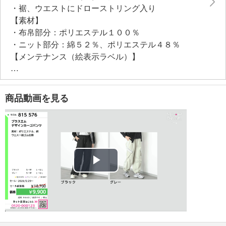
・裾、ウエストにドローストリング入り
【素材】
・布帛部分：ポリエステル１００％
・ニット部分：綿５２％、ポリエステル４８％
【メンテナンス（絵表示ラベル）】
・手洗い：可
・漂白処理：塩素系・酸素系漂白不可
・タンブル乾燥：不可
商品動画を見る
・自然乾燥：日陰の吊り干し
・アイロン仕上げ：可（低温）
・ドライクリーニング：石油系ドライクリーニング可
・ウエットクリーニング：可
【メンテナンス（ケアラベル）】
・長時間照射による変退色注意
Play
・単品洗い
・摩擦による色落ち、色移り注意
Video
・素材の特性上、多少の縮みあり
・過度な力をかけない