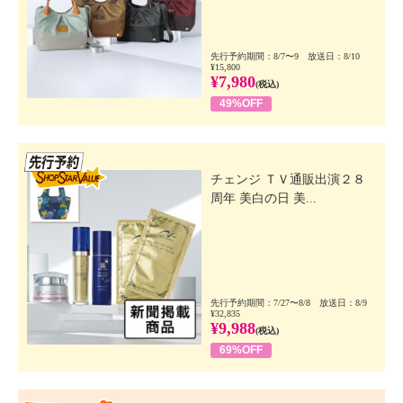
先行予約期間：8/7〜9 放送日：8/10
¥15,800
¥7,980
(税込)
49%OFF
先行SSV
チェンジ ＴＶ通販出演２８
周年 美白の日 美...
先行予約期間：7/27〜8/8 放送日：8/9
¥32,835
¥9,988
(税込)
69%OFF