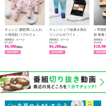
チェンジ 濃密潤いふんわ
チェンジ シワ改善＆美白
＜早期
り泡洗顔 バブルウォ...
リンクルホワイト ...
節 新春
期間限定：8/7〜13
期間限定：8/7〜13
期間限定：8
¥17,820
¥16,126
¥34,800
¥6,980
¥6,280
¥18,98
(税込)
(税込)
60%OFF
61%OFF
45%OF