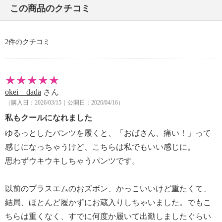
【原産国（地）】
この商品のクチコミ
・中国製
2件のクチコミ
okei dada
さん
（購入日：2026/03/15｜公開日：2026/04/16）
私もクールになれました
ゆるっとしたパンツを履くと、「おばさん、痛い！」って
感じになっちゃうけど、こちらは私でもいい感じに。
思わずウキウキしちゃうパンツです。
以前のプラスエムのおズボン、かっこいいけど重たくて、
結局、ほとんど履かずにお蔵入りしちゃいました。でもこ
ちらは重くなく、すでに何度か履いて出勤しましたぐらい