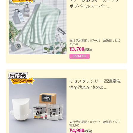
ボブパイルスーパー...
先行予約期間：8/7〜11 放送日：8/12
¥5,720
¥3,700
(税込)
35%OFF
先行SSV
ミセスクレンリー 高濃度洗
浄で汚れが 滝のよ...
先行予約期間：8/7〜12 放送日：8/13
¥12,800
¥4,980
(税込)