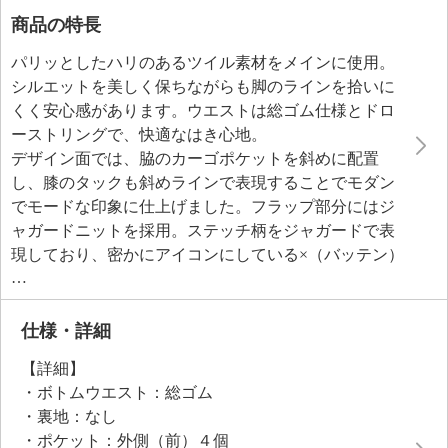
商品の特長
パリッとしたハリのあるツイル素材をメインに使用。
シルエットを美しく保ちながらも脚のラインを拾いに
くく安心感があります。ウエストは総ゴム仕様とドロ
ーストリングで、快適なはき心地。
デザイン面では、脇のカーゴポケットを斜めに配置
し、膝のタックも斜めラインで表現することでモダン
でモードな印象に仕上げました。フラップ部分にはジ
ャガードニットを採用。ステッチ柄をジャガードで表
現しており、密かにアイコンにしている×（バッテン）
模様を忍ばせたデザイナーの遊び心も感じられます。
シルエットはリラックス感のあるセミワイドで、トレ
ンドを感じさせつつも、さまざまなシーンに対応する
仕様・詳細
フォルムに。裾は内側に配したドローストリングでシ
【詳細】
ルエットの調整が可能。さらに余ったドローストリン
・ボトムウエスト：総ゴム
グが邪魔にならないよう、内側で結び留めるループを
・裏地：なし
装備するなど、細部へのこだわりが光ります。
・ポケット：外側（前）４個