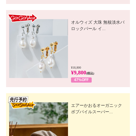
GO! GO! VALUE
オルウィズ 大珠 無核淡水バ
ロックパール イ...
¥18,800
¥9,800
(税込)
47%OFF
先行SSV
エアーかおるオーガニック
ボブパイルスーパー...