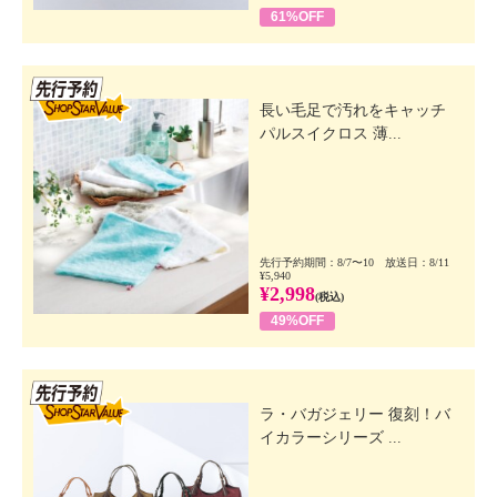
61%OFF
先行SSV
長い毛足で汚れをキャッチ
パルスイクロス 薄...
先行予約期間：8/7〜10 放送日：8/11
¥5,940
¥2,998
(税込)
49%OFF
先行SSV
ラ・バガジェリー 復刻！バ
イカラーシリーズ ...