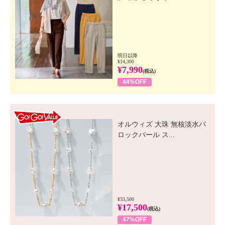
明日以降
¥14,300
¥7,990
(税込)
44%OFF
GO! GO! VALUE
オルウィズ 大珠 無核淡水バ
ロックパール ス...
¥33,500
¥17,500
(税込)
47%OFF