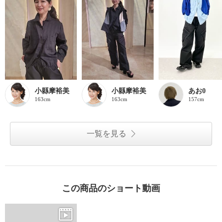
小縣摩裕美
小縣摩裕美
あお0
163cm
163cm
157cm
一覧を見る
この商品のショート動画