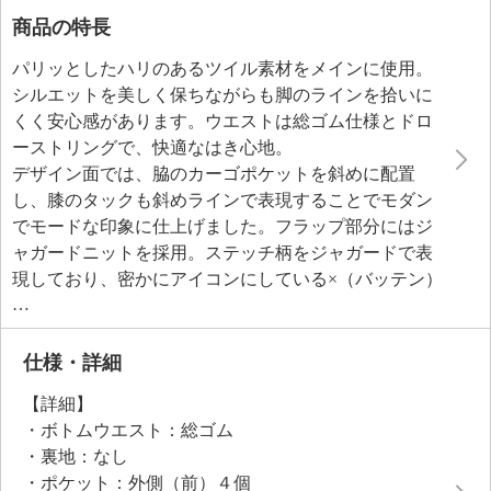
商品の特長
パリッとしたハリのあるツイル素材をメインに使用。
シルエットを美しく保ちながらも脚のラインを拾いに
くく安心感があります。ウエストは総ゴム仕様とドロ
ーストリングで、快適なはき心地。
デザイン面では、脇のカーゴポケットを斜めに配置
し、膝のタックも斜めラインで表現することでモダン
でモードな印象に仕上げました。フラップ部分にはジ
ャガードニットを採用。ステッチ柄をジャガードで表
現しており、密かにアイコンにしている×（バッテン）
模様を忍ばせたデザイナーの遊び心も感じられます。
シルエットはリラックス感のあるセミワイドで、トレ
ンドを感じさせつつも、さまざまなシーンに対応する
仕様・詳細
フォルムに。裾は内側に配したドローストリングでシ
【詳細】
ルエットの調整が可能。さらに余ったドローストリン
・ボトムウエスト：総ゴム
グが邪魔にならないよう、内側で結び留めるループを
・裏地：なし
装備するなど、細部へのこだわりが光ります。
・ポケット：外側（前）４個