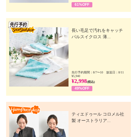
61%OFF
先行SSV
長い毛足で汚れをキャッチ
パルスイクロス 薄...
先行予約期間：8/7〜10 放送日：8/11
¥5,940
¥2,998
(税込)
49%OFF
Happy Price Value
ティエドゥール コロメル社
製 オーストラリア...