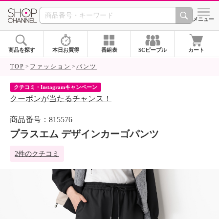
SHOP CHANNEL 
メニュー
商品を探す
本日お買得
番組表
SCピープル
カート
TOP
ファッション
パンツ
クチコミ・Instagramキャンペーン
ネ
クーポンが当たるチャンス！
ネ
商品番号：815576
プラスエム デザインカーゴパンツ
2件のクチコミ