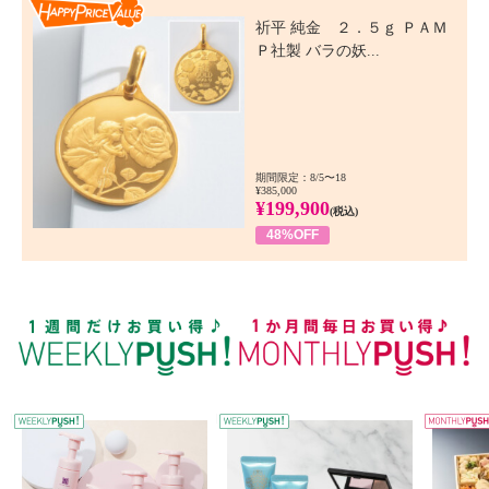
Happy Price Value
祈平 純金 ２．５ｇ ＰＡＭ
Ｐ社製 バラの妖...
期間限定：8/5〜18
¥385,000
¥199,900
(税込)
48%OFF
WEEKLY PUSH
W