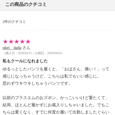
【原産国（地）】
この商品のクチコミ
・中国製
2件のクチコミ
okei dada
さん
（購入日：2026/03/15｜公開日：2026/04/16）
私もクールになれました
ゆるっとしたパンツを履くと、「おばさん、痛い！」って
感じになっちゃうけど、こちらは私でもいい感じに。
思わずウキウキしちゃうパンツです。
以前のプラスエムのおズボン、かっこいいけど重たくて、
結局、ほとんど履かずにお蔵入りしちゃいました。でもこ
ちらは重くなく、すでに何度か履いて出勤しましたぐらい