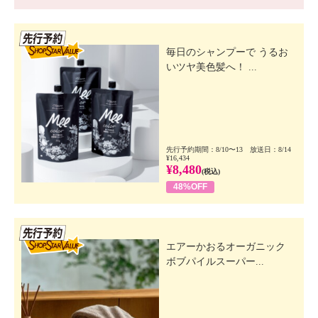
先行SSV
毎日のシャンプーで うるお
いツヤ美色髪へ！ ...
先行予約期間：8/10〜13 放送日：8/14
¥16,434
¥8,480
(税込)
48%OFF
先行SSV
エアーかおるオーガニック
ボブパイルスーパー...