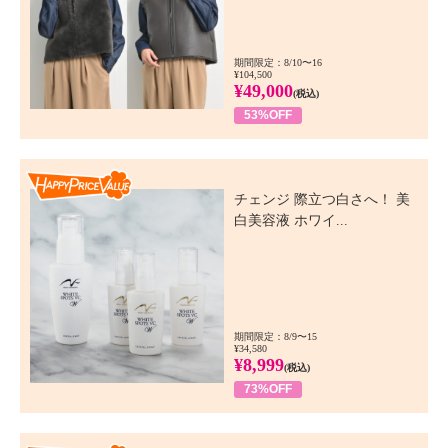
期間限定：8/10〜16
¥104,500
¥49,000
(税込)
53%OFF
Happy Price Value
チェンジ 際立つ白さへ！ 美
白美容液 ホワイ...
期間限定：8/9〜15
¥34,580
¥8,999
(税込)
73%OFF