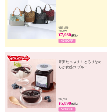
明日以降
¥15,800
¥7,980
(税込)
49%OFF
GO! GO! VALUE
果実たっぷり！ とろりなめ
らか食感の ブルー...
¥14,520
¥5,890
(税込)
59%OFF