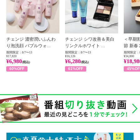
チェンジ 濃密潤いふんわ
チェンジ シワ改善＆美白
＜早期
り泡洗顔 バブルウォ...
リンクルホワイト ...
節 新春
期間限定：8/7〜13
期間限定：8/7〜13
期間限定：8
¥17,820
¥16,126
¥34,800
¥6,980
¥6,280
¥18,98
(税込)
(税込)
60%OFF
61%OFF
45%OF