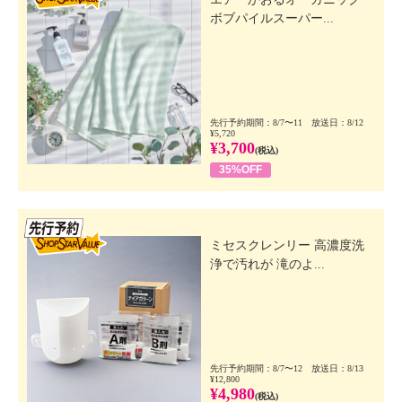
ボブパイルスーパー...
先行予約期間：8/7〜11 放送日：8/12
¥5,720
¥3,700
(税込)
35%OFF
先行SSV
ミセスクレンリー 高濃度洗
浄で汚れが 滝のよ...
先行予約期間：8/7〜12 放送日：8/13
¥12,800
¥4,980
(税込)