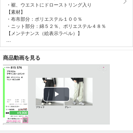
・裾、ウエストにドローストリング入り
【素材】
・布帛部分：ポリエステル１００％
・ニット部分：綿５２％、ポリエステル４８％
【メンテナンス（絵表示ラベル）】
・手洗い：可
・漂白処理：塩素系・酸素系漂白不可
・タンブル乾燥：不可
商品動画を見る
・自然乾燥：日陰の吊り干し
・アイロン仕上げ：可（低温）
・ドライクリーニング：石油系ドライクリーニング可
・ウエットクリーニング：可
【メンテナンス（ケアラベル）】
・長時間照射による変退色注意
Play
・単品洗い
・摩擦による色落ち、色移り注意
Video
・素材の特性上、多少の縮みあり
・過度な力をかけない