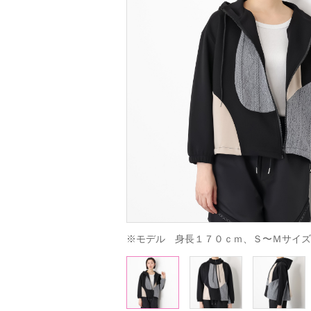
※モデル　身長１７０ｃｍ、Ｓ〜Ｍサイズ