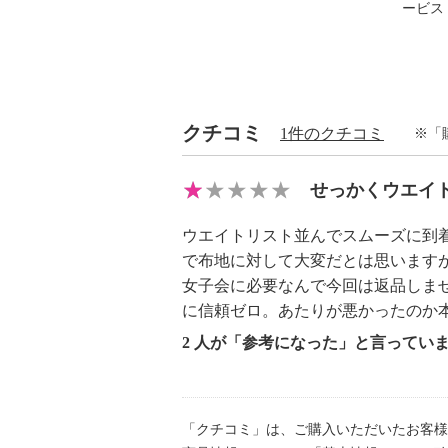
ービス
・ニット部分：レーヨン５０％、ポ
ロン２０％
【メンテナンス（絵表示ラベル）】
・手洗い：可
・漂白処理：塩素系・酸素系漂白不
クチコミ
1件のクチコミ
※「
・タンブル乾燥：不可
・自然乾燥：日陰の吊り干し
せっかくウエイ
・アイロン仕上げ：可（低温）
・ドライクリーニング：不可
ウエイトリスト並んでスムーズに到
・ウエットクリーニング：可
で布地に対して大変だとは思います
【メンテナンス（ケアラベル）】
女子会に必要なんで今回は返品しま
・長時間照射による変退色注意
に信頼ゼロ。あたりが悪かったのか
・単品洗い
2 人が「参考になった」と言ってい
・水や汗などによる色落ち、色移り
・摩擦による色落ち、色移り注意
・素材の特性上、多少の縮みあり
「クチコミ」は、ご購入いただいたお客様
・毛玉が生じるおそれあり