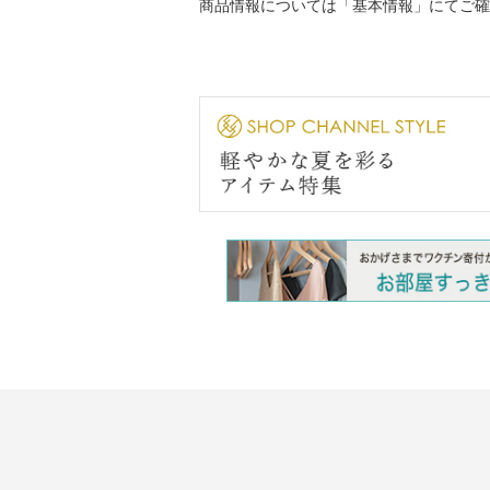
商品情報については「基本情報」にてご確
・過度な力をかけない
【原産国（地）】
・中国製