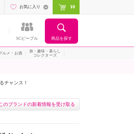
¥0
お気に入り
商品を探す
SCピープル
旅・趣味・暮らし
グルメ・お酒
コレクターズ
たるチャンス！
ネッ
このブランドの新着情報を受け取る