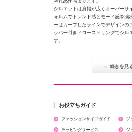
ゃれ感が高まります。
シルエットは肩幅が広くオーバーサ
ォルムでトレンド感とモード感を演
ーはカーブしたラインでデザインの
ッパー付きドローストリングでシル
す。
【詳細】
・開きの場所：前中心
続きを見
・開きの仕様：ファスナー
・裏地：なし
・裾スリット：なし
・ポケット：外側（前）２個
・裾、フード口にドローストリング
お役立ちガイド
【素材】
ファッションサイズガイド
ジ
・ジャージ部分：ポリエステル５２
タン８％
ラッピングサービス
ジ