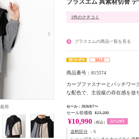
プラスエム 異素材切替 
1件のクチコミ
プラスエムの商品一覧を見る
商品番号：815574
カーブファスナーとパッチワー
な配色で、主役級の存在感を放
セール：2026/8/7〜
着用
セール前価格
¥23,200
¥10,990
52%OFF
（税込）
送料区分
：S