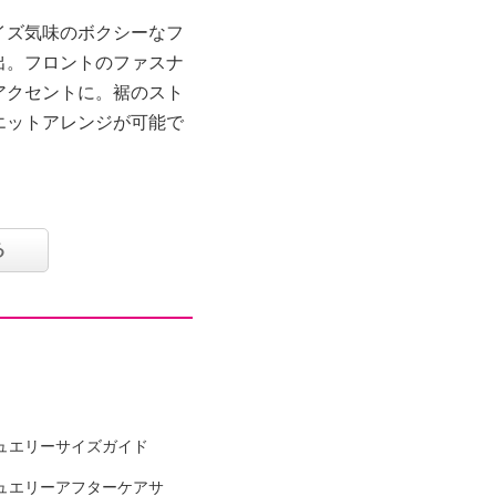
イズ気味のボクシーなフ
出。フロントのファスナ
アクセントに。裾のスト
エットアレンジが可能で
る
入り
ュエリーサイズガイド
％、綿４０％、ポリウレ
ュエリーアフターケアサ