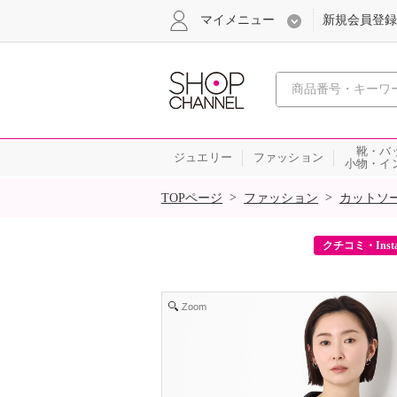
マイメニュー
新規会員登録
心おどる、瞬
靴・バ
ジュエリー
ファッション
小物・イ
SALE
>
>
TOPページ
ファッション
カットソ
ーポンをプレゼント！
クチコミ・Inst
Zoom