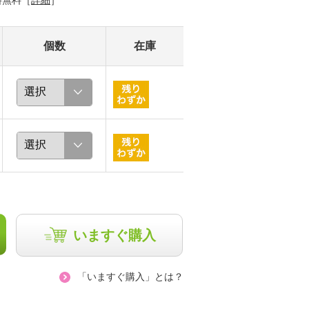
料無料［
詳細
］
個数
在庫
いますぐ購入
「いますぐ購入」とは？