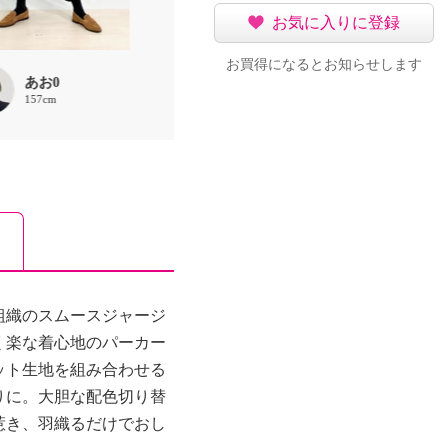
お気に入りに登録
お買得になるとお知らせします
あお0
松田将茂
小縣摩裕
157cm
168cm
163cm
組織のスムースジャージ
く楽な着心地のパーカー
ット生地を組み合わせる
りに。大胆な配色切り替
惹き、羽織るだけでおし