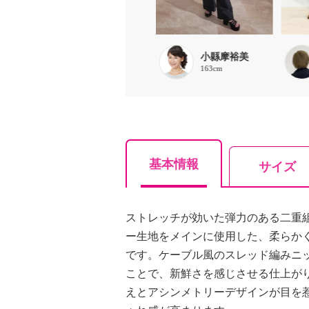
松田将茂
小縣摩裕美
168cm
163cm
基本情報
サイズ
ストレッチが効いた弾力のある二重
ー生地をメインに使用した、柔らか
です。ケーブル風のスレッド編みニ
ことで、新鮮さを感じさせる仕上が
えとアシンメトリーデザインが目を