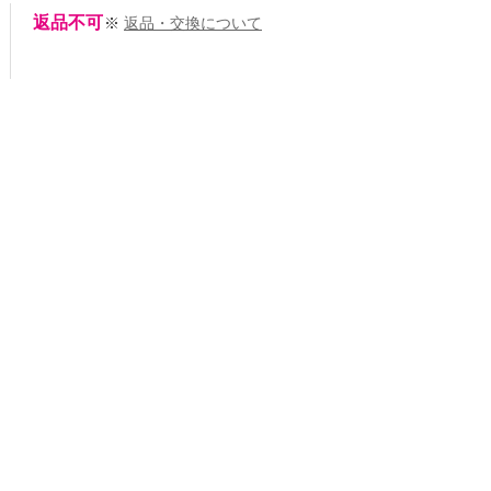
返品不可
※
返品・交換について
美
あお0
157cm