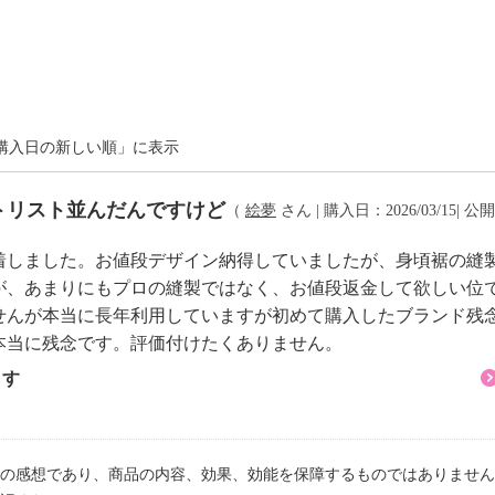
リエステル３０％、ナイ
可
購入日の新しい順」に表示
トリスト並んだんですけど
（
絵夢
さん | 購入日：2026/03/15| 公開
着しました。お値段デザイン納得していましたが、身頃裾の縫
が、あまりにもプロの縫製ではなく、お値段返金して欲しい位
せんが本当に長年利用していますが初めて購入したブランド残
本当に残念です。評価付けたくありません。
ます
注意
の感想であり、商品の内容、効果、効能を保障するものではありません