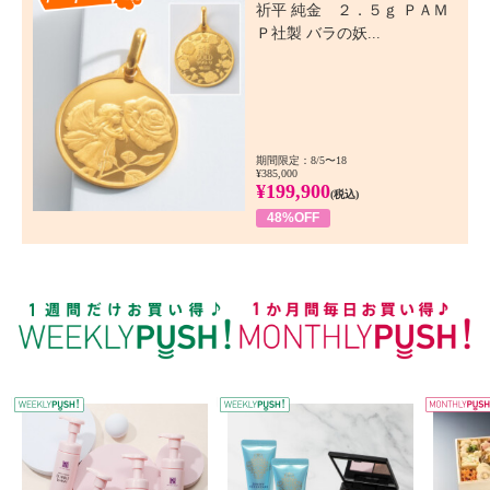
祈平 純金 ２．５ｇ ＰＡＭ
Ｐ社製 バラの妖...
期間限定：8/5〜18
¥385,000
¥199,900
(税込)
48%OFF
WEEKLY PUSH
W