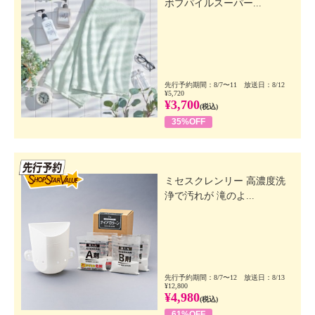
ボブパイルスーパー...
先行予約期間：8/7〜11 放送日：8/12
¥5,720
¥3,700
(税込)
35%OFF
先行SSV
ミセスクレンリー 高濃度洗
浄で汚れが 滝のよ...
先行予約期間：8/7〜12 放送日：8/13
¥12,800
¥4,980
(税込)
61%OFF