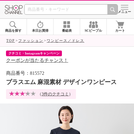
SHOP CHANNEL 
メニュー
商品を探す
本日お買得
番組表
SCピープル
カート
TOP
ファッション
ワンピース／ドレス
クチコミ・Instagramキャンペーン
ネ
クーポンが当たるチャンス！
ネ
商品番号：815572
プラスエム 麻混素材 デザインワンピース
（
3件のクチコミ
）