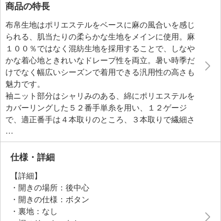
商品の特長
布帛生地はポリエステルをベースに麻の風合いを感じ
られる、肌当たりの柔らかな生地をメインに使用。麻
１００％ではなく混紡生地を採用することで、しなや
かな着心地ときれいなドレープ性を両立。暑い時季だ
けでなく幅広いシーズンで着用できる汎用性の高さも
魅力です。
袖ニット部分はシャリみのある、綿にポリエステルを
カバーリングした５２番手単糸を用い、１２ゲージ
で、適正番手は４本取りのところ、３本取りで繊細さ
を表現しました。リブニットは生地とのなじみを考
え、緩めの編み目に調整。ポケットはケーブル編みと
透かし編みを組み合わせた編地に。
仕様・詳細
後ろ身頃の切り替えデザインは動くたびに優雅な印象
【詳細】
を与え、フロントはシンプルに仕立てることで上品な
・開きの場所：後中心
装いに。
・開きの仕様：ボタン
・裏地：なし