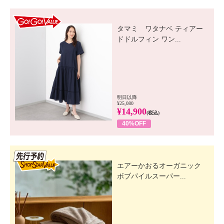
GO! GO! VALUE
タマミ ワタナベ ティアー
ドドルフィン ワン...
明日以降
¥25,080
¥14,900
(税込)
40%OFF
先行SSV
エアーかおるオーガニック
ボブパイルスーパー...