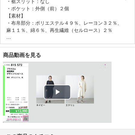
・裾スリット：なし
・ポケット：外側（前）２個
【素材】
・布帛部分：ポリエステル４９％、レーヨン３２％、
麻１１％、綿６％、再生繊維（セルロース）２％
・袖ニット部分：綿５２％、ポリエステル４８％
・ポケットニット部分：綿５１％、ポリエステル４
６％、ナイロン２％、ポリウレタン１％
商品動画を見る
【メンテナンス（絵表示ラベル）】
・手洗い：可
・漂白処理：塩素系・酸素系漂白不可
・タンブル乾燥：不可
・自然乾燥：日陰の吊り干し
・アイロン仕上げ：可（低温）
Play
・ドライクリーニング：石油系ドライクリーニング可
・ウエットクリーニング：可
Video
【メンテナンス（ケアラベル）】
・単品洗い
・水や汗などによる色落ち、色移り注意