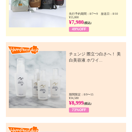
先行予約期間：8/7〜9 放送日：8/10
¥15,800
¥7,980
(税込)
49%OFF
Happy Price Value
チェンジ 際立つ白さへ！ 美
白美容液 ホワイ...
期間限定：8/9〜15
¥34,580
¥8,999
(税込)
73%OFF
Happy Price Value