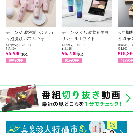
チェンジ 濃密潤いふんわ
チェンジ シワ改善＆美白
＜早期
り泡洗顔 バブルウォ...
リンクルホワイト ...
節 新春
期間限定：8/7〜13
期間限定：8/7〜13
期間限定：8
¥17,820
¥16,126
¥34,800
¥6,980
¥6,280
¥18,98
(税込)
(税込)
60%OFF
61%OFF
45%OF