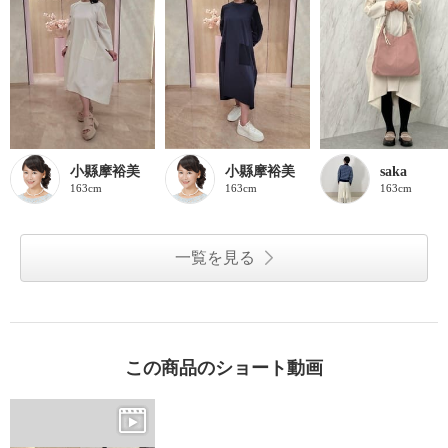
小縣摩裕美
小縣摩裕美
saka
163cm
163cm
163cm
一覧を見る
この商品のショート動画