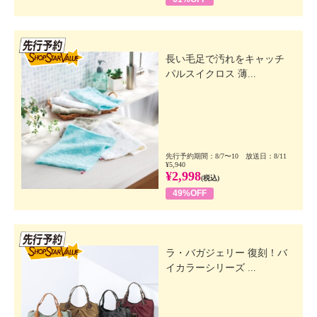
先行SSV
長い毛足で汚れをキャッチ
パルスイクロス 薄...
先行予約期間：8/7〜10 放送日：8/11
¥5,940
¥2,998
(税込)
49%OFF
先行SSV
ラ・バガジェリー 復刻！バ
イカラーシリーズ ...