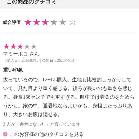
この商品のクチコミ
・摩擦による色落ち、色移り注意
・素材の特性上、多少の縮みあり
・毛玉が生じるおそれあり
総合評価
（3）
過度な力をかけない
【原産国（地）】
・中国製
マミーポコ
さん
（購入日：2026/03/15｜公開日：2026/04/13）
重い印象
太っているので、L〜LL購入。生地も比較的しっかりして
いて、見た目より重く感じる。後ろが長いのも重さを感じ
る。身長166センチでも重すぎる。町中では着るのをためら
うかも。家の中、避暑地ならよいかも。身幅はたっぷりあ
り、大きいお腹は隠せる。
3 人が「参考になった」と言っています
このお客様の他のクチコミを見る