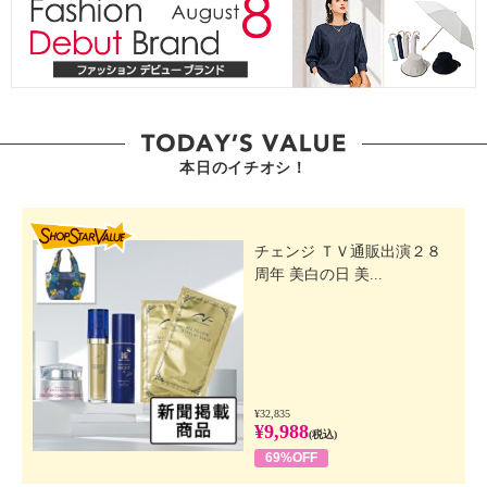
本日のイチオシ！
SHOP STAR VALUE
チェンジ ＴＶ通販出演２８
周年 美白の日 美...
¥32,835
¥9,988
(税込)
69%OFF