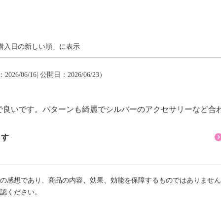
可
購入日の新しい順」に表示
026/06/16| 公開日：2026/06/23）
イクリーニング可
で良いです。パターンも綺麗でシルバーのアクセサリーなど合
ます
退色注意
注意
の感想であり、商品の内容、効果、効能を保障するものではありません
認ください。