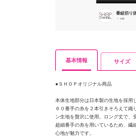
番組切り
－ cm
基本情報
サイズ
●ＳＨＯＰオリジナル商品
本体生地部分は日本製の生地を採用
６０番手の糸を２本引きそろえて織
ン生地を贅沢に使用。ロング丈で、
超細番手の糸を用いているため、繊
心地が魅力です。