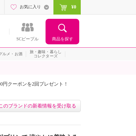
¥0
お気に入り
商品を探す
SCピープル
旅・趣味・暮らし
グルメ・お酒
コレクターズ
00円クーポンを2回プレゼント！
届いて当たる！サプライズ
このブランドの新着情報を受け取る