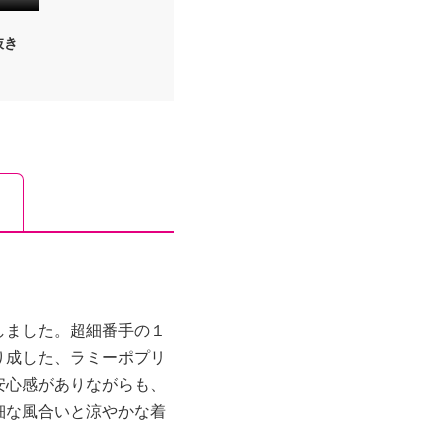
抜き
しました。超細番手の１
り成した、ラミーポプリ
安心感がありながらも、
細な風合いと涼やかな着