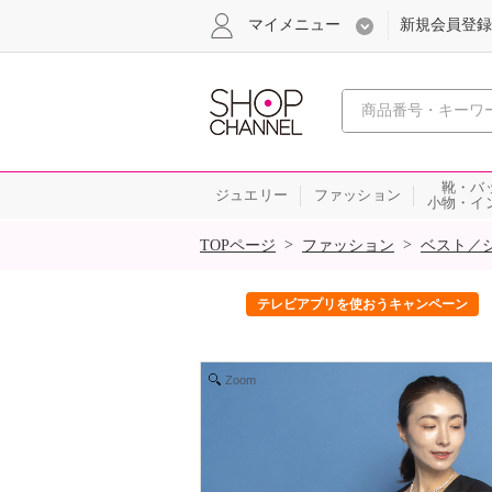
マイメニュー
新規会員登録
心おどる、瞬
靴・バ
ジュエリー
ファッション
小物・イ
SALE
>
>
TOPページ
ファッション
ベスト／
ック！
テレビアプリを使おうキャンペーン
Zoom