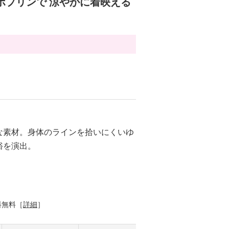
ポプリンで 涼やかに着映える
な素材。身体のラインを拾いにくいゆ
裕を演出。
料無料［
詳細
］