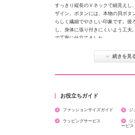
すっきり縦長のＶネックで細見えし
ザイン。ボタンには、本物の貝ボタ
らしく繊細でやさしい印象です。後
し、身体に張り付きにくいよう工夫
で丁寧に仕立てました。
●普段と同じサイズをおすすめ
続きを見
【詳細】
・開きの場所：前中心
・開きの仕様：ボタン
・袖の長さ：半袖
お役立ちガイド
・裏地：なし
ファッションサイズガイド
ジ
・裾スリット：なし
・ポケット：外側（前）２個
ラッピングサービス
ジ
ービス
【素材】