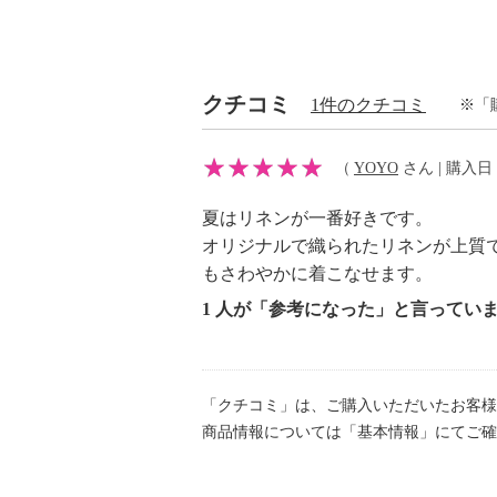
・麻１００％
【メンテナンス（絵表示ラベル）】
・手洗い：可
・漂白処理：塩素系・酸素系漂白不
クチコミ
1件のクチコミ
※「
・タンブル乾燥：不可
・自然乾燥：日陰の吊り干し
（
YOYO
さん | 購入日：2
・アイロン仕上げ：可（中温）
・ドライクリーニング：石油系ドラ
夏はリネンが一番好きです。
・ウエットクリーニング：可
オリジナルで織られたリネンが上質
【メンテナンス（ケアラベル）】
もさわやかに着こなせます。
・洗濯の繰り返しによる変退色注意
1 人が「参考になった」と言ってい
・クリーニングの繰り返しによる変
・単品洗い
・水や汗などによる色落ち、色移り
「クチコミ」は、ご購入いただいたお客様
・摩擦による色落ち、色移り注意
商品情報については「基本情報」にてご確
・素材の特性上、多少の縮みあり
・ネット使用