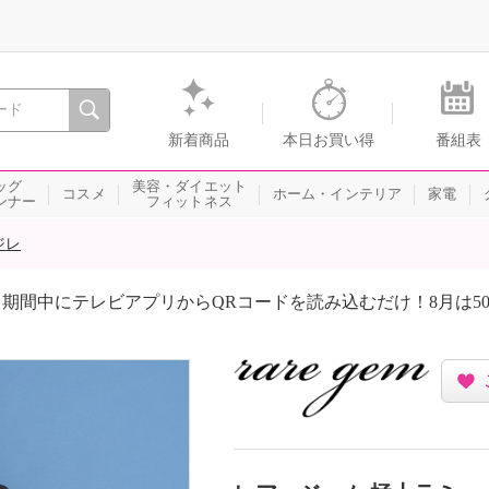
間を。通販・テレビショッピングのショップチャンネル
新着商品
本日お買い得
番組表
ッグ
美容・ダイエット
コスメ
ホーム・インテリア
家電
ンナー
フィットネス
ジレ
期間中にテレビアプリからQRコードを読み込むだけ！8月は5