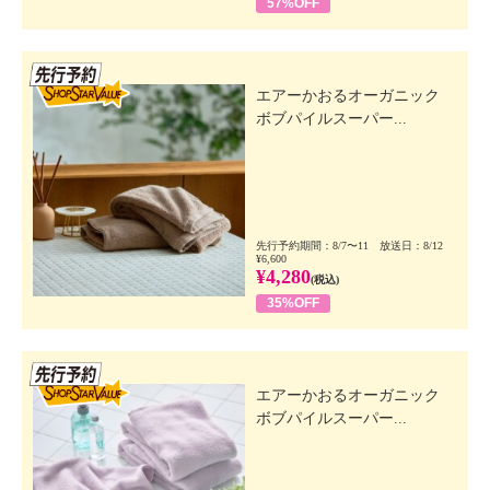
57%OFF
先行SSV
エアーかおるオーガニック
ボブパイルスーパー...
先行予約期間：8/7〜11 放送日：8/12
¥6,600
¥4,280
(税込)
35%OFF
先行SSV
エアーかおるオーガニック
ボブパイルスーパー...