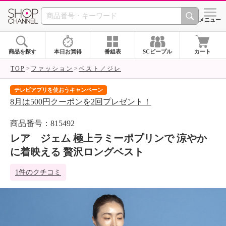
SHOP CHANNEL 
メニュー
商品を探す
本日お買得
番組表
SCピープル
カート
TOP
ファッション
ベスト／ジレ
テレビアプリを使おうキャンペーン
届
8月は500円クーポンを2回プレゼント！
ご
商品番号：815492
レア ジェム 極上ラミーポプリンで 涼やか
に着映える 贅沢ロングベスト
1件のクチコミ