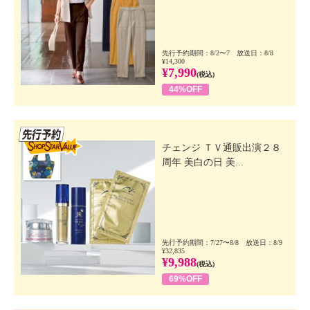
先行予約期間：8/2〜7 放送日：8/8
¥14,300
¥7,990
(税込)
44%OFF
先行SSV
チェンジ ＴＶ通販出演２８
周年 美白の日 美...
先行予約期間：7/27〜8/8 放送日：8/9
¥32,835
¥9,988
(税込)
69%OFF