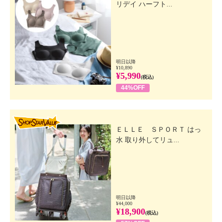
リデイ ハーフト...
明日以降
¥10,890
¥5,990
(税込)
44%OFF
SHOP STAR VALUE
ＥＬＬＥ ＳＰＯＲＴ はっ
水 取り外してリュ...
明日以降
¥44,000
¥18,900
(税込)