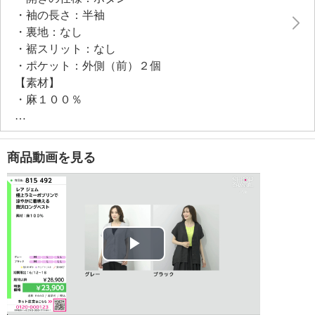
・袖の長さ：半袖
・裏地：なし
・裾スリット：なし
・ポケット：外側（前）２個
【素材】
・麻１００％
【メンテナンス（絵表示ラベル）】
・手洗い：可
・漂白処理：塩素系・酸素系漂白不可
商品動画を見る
・タンブル乾燥：不可
・自然乾燥：日陰の吊り干し
・アイロン仕上げ：可（中温）
・ドライクリーニング：石油系ドライクリーニング可
・ウエットクリーニング：可
【メンテナンス（ケアラベル）】
Play
・洗濯の繰り返しによる変退色注意
・クリーニングの繰り返しによる変退色注意
Video
・単品洗い