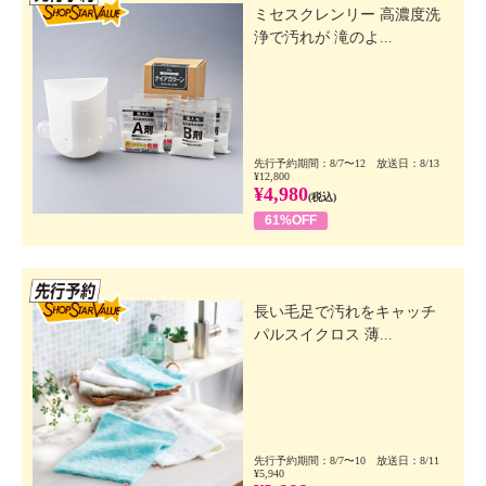
ミセスクレンリー 高濃度洗
浄で汚れが 滝のよ...
先行予約期間：8/7〜12 放送日：8/13
¥12,800
¥4,980
(税込)
61%OFF
先行SSV
長い毛足で汚れをキャッチ
パルスイクロス 薄...
先行予約期間：8/7〜10 放送日：8/11
¥5,940