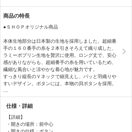
商品の特長
●ＳＨＯＰオリジナル商品
本体生地部分は日本製の生地を採用しました。超細番
手の１６０番手の糸を２本引きそろえて織り成した、
ラミーポプリン生地を贅沢に使用。ロング丈で、安心
感がありながらも、超細番手の糸を用いているため、
繊細な風合いと涼やかな着心地が魅力です。
すっきり縦長のＶネックで細見えし、パッと羽織りや
すいデザイン。ボタンには、本物の貝ボタンを採用。
小ぶりで女性らしく繊細でやさしい印象です。後ろ中
心にタックをほどこし、身体に張り付きにくいよう工
夫。裏側はパイピング始末で丁寧に仕立てました。
仕様・詳細
【詳細】
●普段と同じサイズをおすすめ
・開きの場所：前中心
・開きの仕様：ボタン