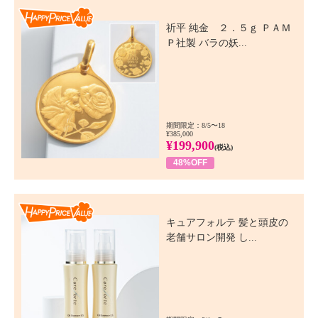
Happy Price Value
祈平 純金 ２．５ｇ ＰＡＭ
Ｐ社製 バラの妖...
期間限定：8/5〜18
¥385,000
¥199,900
(税込)
48%OFF
Happy Price Value
キュアフォルテ 髪と頭皮の
老舗サロン開発 し...