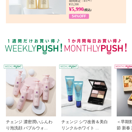
期間限定：8/1〜7
¥13,200
¥5,990
(税込)
54%OFF
WEEKLY PUSH
W
チェンジ 濃密潤いふんわ
チェンジ シワ改善＆美白
＜早期
り泡洗顔 バブルウォ...
リンクルホワイト ...
節 新春