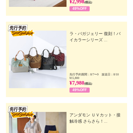
¥2,998
(税込)
49%OFF
先行SSV
ラ・バガジェリー 復刻！バ
イカラーシリーズ ...
先行予約期間：8/7〜9 放送日：8/10
¥15,800
¥7,980
(税込)
49%OFF
先行SSV
アンダモン ＵＶカット・接
触冷感 さらさら！...