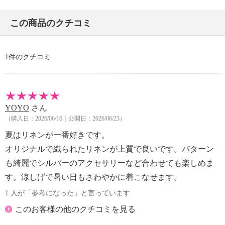
・水や汗などによる色落ち、色移り注意
・摩擦による色落ち、色移り注意
この商品のクチコミ
・素材の特性上、多少の縮みあり
・ネット使用
【原産国（地）】
1件のクチコミ
・中国製
YOYO
さん
（購入日：2026/06/16｜公開日：2026/06/23）
夏はリネンが一番好きです。
オリジナルで織られたリネンが上質で良いです。パターン
も綺麗でシルバーのアクセサリーなど合わせても楽しめま
す。涼しげで暑い日もさわやかに着こなせます。
1 人が「参考になった」と言っています
このお客様の他のクチコミを見る