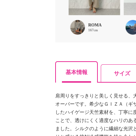
chaki
ROMA
157cm
167cm
基本情報
サイズ
肩周りをすっきりと美しく見せる、
オーバーです。希少なＧＩＺＡ（ギ
したハイゲージ天竺素材を、丁寧に
ことで、透けにくく適度なハリのあ
ました。シルクのように繊細な光沢