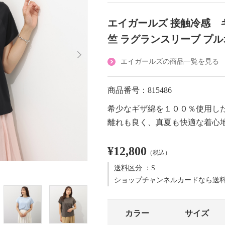
エイガールズ 接触冷感 
竺 ラグランスリーブ プ
エイガールズの商品一覧を見る
商品番号：815486
希少なギザ綿を１００％使用し
離れも良く、真夏も快適な着心
¥12,800
（税込）
送料区分
：S
ショップチャンネルカードなら送
カラー
サイズ