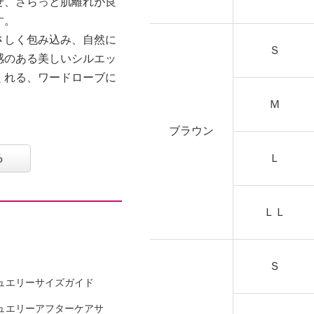
せ、さらっと肌離れが良
す。
さしく包み込み、自然に
Ｓ
感のある美しいシルエッ
くれる、ワードローブに
Ｍ
ブラウン
る
Ｌ
ＬＬ
Ｓ
ュエリーサイズガイド
可
ュエリーアフターケアサ