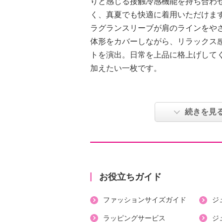
りと感じる接触冷感機能を持ち合わ
く、真夏でも快適に着用いただけま
ラグランスリーブが肩のラインをや
体形をカバーしながら、リラックス
トを演出。日常を上品に格上げして
加えたい一枚です。
【詳細】
・袖の長さ：半袖
続きを見
・裏地：なし
・裾スリット：なし
・ポケット：なし
【素材】
・綿１００％
お役立ちガイド
【メンテナンス（絵表示ラベル）】
ファッションサイズガイド
ジ
・洗濯機：可
・漂白処理：塩素系・酸素系漂白不
ラッピングサービス
ジ