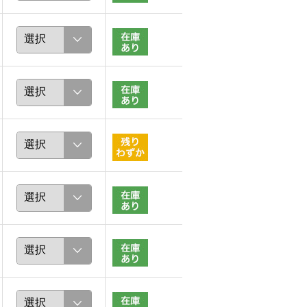
ROMA
marina
167cm
162cm