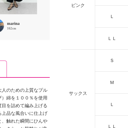
ピンク
Ｌ
marina
ほな
chaki
162cm
156cm
157cm
ＬＬ
Ｓ
Ｍ
大人のための上質なプル
サックス
ザ）綿を１００％を使用
Ｌ
度目を詰めて編み上げる
る上品な風合いに仕上げ
と、触れた瞬間にひんや
ＬＬ