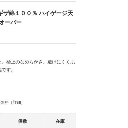
ギザ綿１００％ ハイゲージ天
ルオーバー
た、極上のなめらかさ。透けにくく肌
地です。
料無料［
詳細
］
個数
在庫