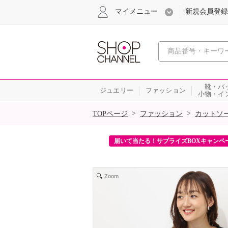
マイメニュー
新規会員登録
心おどる、瞬
靴・バ
ジュエリー
ファッション
小物・イ
SALE
>
>
TOPページ
ファッション
カットソ
ンを2回プレゼント！
届いて当たる！サプライズBOXキャンペ
Zoom