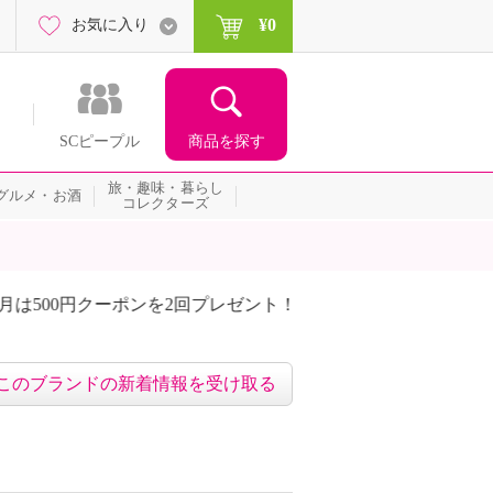
¥0
お気に入り
商品を探す
SCピープル
旅・趣味・暮らし
グルメ・お酒
コレクターズ
00円クーポンを2回プレゼント！
届いて当たる！サプライズ
このブランドの新着情報を受け取る