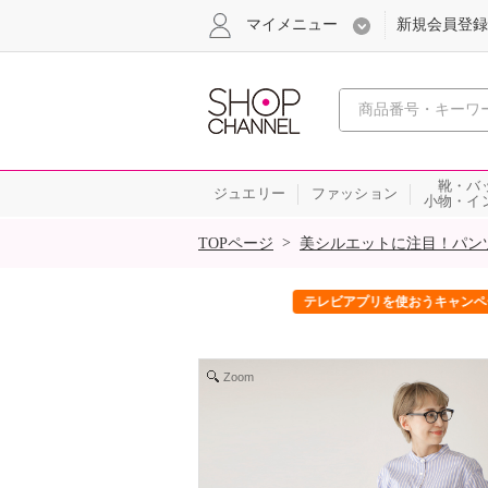
マイメニュー
新規会員登録
心おどる、瞬
靴・バ
ジュエリー
ファッション
小物・イ
SALE
>
TOPページ
美シルエットに注目！パン
ック！
テレビアプリを使おうキャンペーン
Zoom