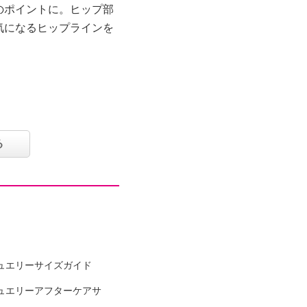
のポイントに。ヒップ部
気になるヒップラインを
る
（後）４個
ン５％
ュエリーサイズガイド
可
ュエリーアフターケアサ