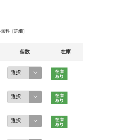
料無料［
詳細
］
個数
在庫