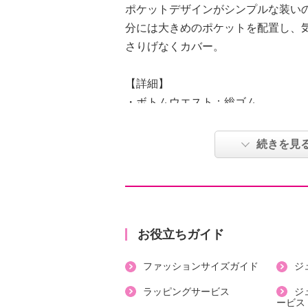
ポケットデザインがシンプルな装い
分には大きめのポケットを配置し、
さりげなくカバー。
【詳細】
・ボトムウエスト：総ゴム
・裏地：なし
・スリット：なし
続きを見
・ポケット：表側（前）２個、表側
・ウエストにドローストリング入り
【素材】
・ポリエステル９５％、ポリウレタ
【メンテナンス（絵表示ラベル）】
お役立ちガイド
・洗濯機：可
ファッションサイズガイド
ジ
・漂白処理：塩素系・酸素系漂白不
・タンブル乾燥：不可
ラッピングサービス
ジ
ービス
・自然乾燥：日陰の吊り干し