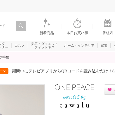
間を。通販・テレビショッピングのショップチャンネル
新着商品
本日お買い得
番組表
ッグ
美容・ダイエット
コスメ
ホーム・インテリア
家電
ンナー
フィットネス
ツ特集
期間中にテレビアプリからQRコードを読み込むだけ！8月は5