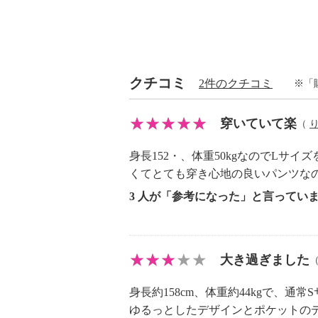
・アイロン仕上げ：可（低温）
・ドライクリーニング：石油系ドラ
・ウエットクリーニング：可
【原産国（地）】
クチコミ
2件のクチコミ
※「
・中国製
穿いていて楽
（
身長152・、体重50kgなのでL
くてとても穿き心地の良いパンツな
3 人が「参考になった」と言ってい
大き過ぎました
身長約158cm、体重約44kgで、通
ゆるっとしたデザインとポケットの