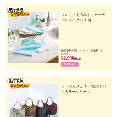
先行SSV
長い毛足で汚れをキャッチ
パルスイクロス 薄...
先行予約期間：8/7〜10 放送日：8/11
¥5,940
¥2,998
(税込)
49%OFF
先行SSV
ラ・バガジェリー 復刻！バ
イカラーシリーズ ...