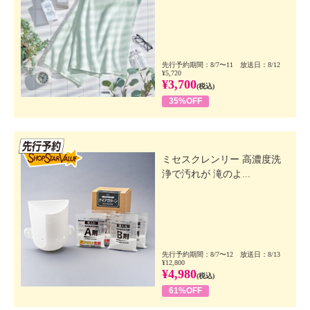
先行予約期間：8/7〜11 放送日：8/12
¥5,720
¥3,700
(税込)
35%OFF
先行SSV
ミセスクレンリー 高濃度洗
浄で汚れが 滝のよ...
先行予約期間：8/7〜12 放送日：8/13
¥12,800
¥4,980
(税込)
61%OFF