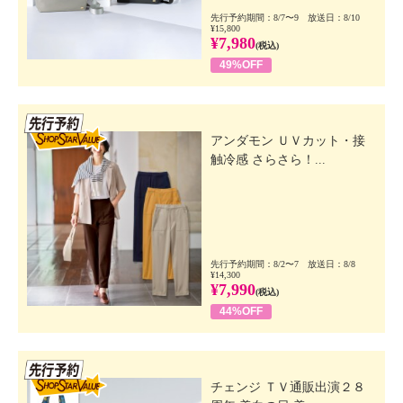
先行予約期間：8/7〜9 放送日：8/10
¥15,800
¥7,980
(税込)
49%OFF
先行SSV
アンダモン ＵＶカット・接
触冷感 さらさら！...
先行予約期間：8/2〜7 放送日：8/8
¥14,300
¥7,990
(税込)
44%OFF
先行SSV
チェンジ ＴＶ通販出演２８