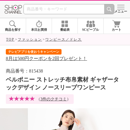
SHOP CHANNEL 
メニュー
商品を探す
本日お買得
番組表
SCピープル
カート
TOP
ファッション
ワンピース／ドレス
テレビアプリを使おうキャンペーン
届
8月は500円クーポンを2回プレゼント！
ご
商品番号：815438
ベルポニー ストレッチ布帛素材 ギャザータ
ックデザイン ノースリーブワンピース
（
3件のクチコミ
）