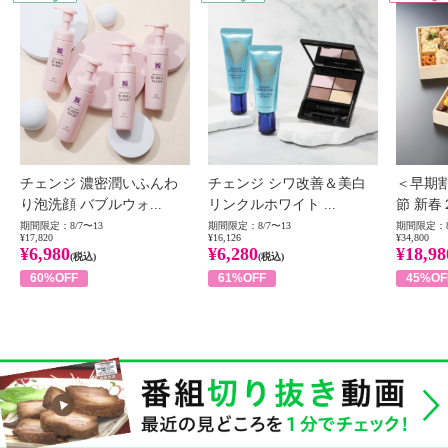
チェンジ 濃密潤いふんわ
チェンジ シワ改善＆美白
＜早期
り泡洗顔 バブルウォ...
リンクルホワイト ...
節 新春
期間限定：8/7〜13
期間限定：8/7〜13
期間限定：8
¥17,820
¥16,126
¥34,800
¥6,980
¥6,280
¥18,98
(税込)
(税込)
60%OFF
61%OFF
45%OF