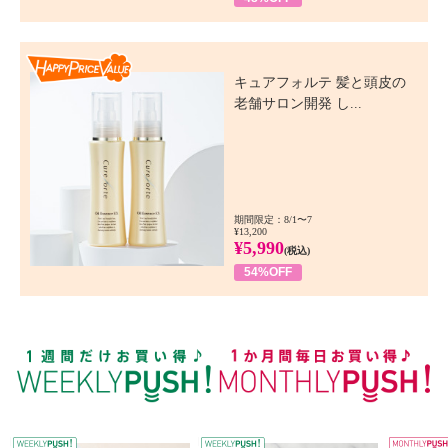
Happy Price Value
キュアフォルテ 髪と頭皮の
老舗サロン開発 し...
期間限定：8/1〜7
¥13,200
¥5,990
(税込)
54%OFF
WEEKLY PUSH
W