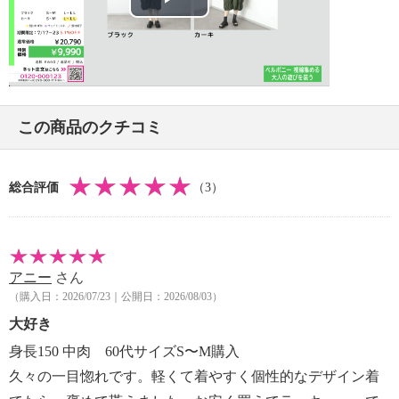
・長時間照射による変退色注意
Play
・単品洗い
・摩擦による色落ち、色移り注意
Video
・過度な力をかけない
【個体差あり】
個体差あり
この商品のクチコミ
【原産国（地）】
・中国製
総合評価
（3）
アニー
さん
（購入日：2026/07/23｜公開日：2026/08/03）
大好き
身長150 中肉 60代サイズS〜M購入
久々の一目惚れです。軽くて着やすく個性的なデザイン着