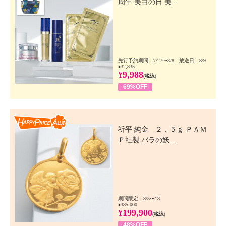
周年 美白の日 美...
先行予約期間：7/27〜8/8 放送日：8/9
¥32,835
¥9,988
(税込)
69%OFF
Happy Price Value
祈平 純金 ２．５ｇ ＰＡＭ
Ｐ社製 バラの妖...
期間限定：8/5〜18
¥385,000
¥199,900
(税込)
48%OFF