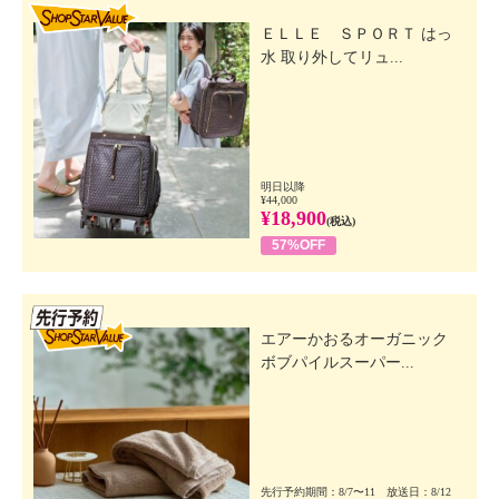
SHOP STAR VALUE
ＥＬＬＥ ＳＰＯＲＴ はっ
水 取り外してリュ...
明日以降
¥44,000
¥18,900
(税込)
57%OFF
先行SSV
エアーかおるオーガニック
ボブパイルスーパー...
先行予約期間：8/7〜11 放送日：8/12