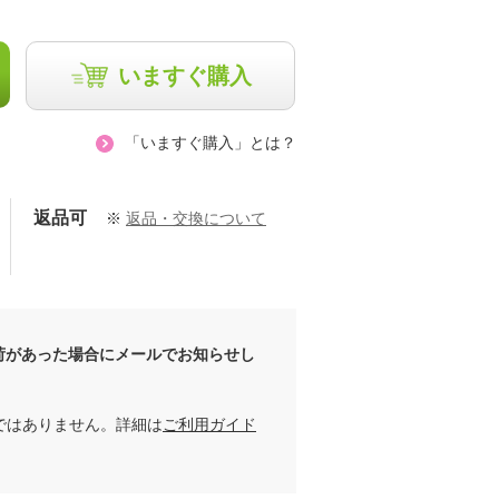
いますぐ購入
「いますぐ購入」とは？
返品可
※
返品・交換について
Saako
ピープル運用ス
荷があった場合にメールでお知らせし
160cm
タッフ りんご
159cm
ではありません。詳細は
ご利用ガイド