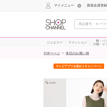
マイメニュー
新規会員登録
心おどる、瞬
靴・バ
ジュエリー
ファッション
小物・イ
SALE
>
TOPページ
本日のお買い得
ック！
テレビアプリを使おうキャンペーン
Zoom