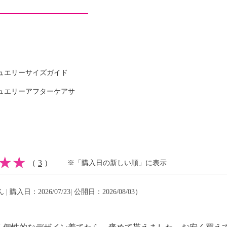
ュエリーサイズガイド
可
ュエリーアフターケアサ
イクリーニング可
（
3
）
※「購入日の新しい順」に表示
 | 購入日：2026/07/23| 公開日：2026/08/03）