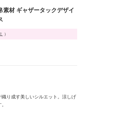
帛素材 ギャザータックデザイ
ス
ミ
）
が織り成す美しいシルエット。涼しげ
す。