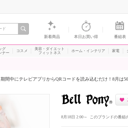
間を。通販・テレビショッピングのショップチャンネル
新着商品
本日お買い得
番組表
ッグ
美容・ダイエット
コスメ
ホーム・インテリア
家電
ンナー
フィットネス
期間中にテレビアプリからQRコードを読み込むだけ！8月は5
8月18日 2:00～ このブランドの番