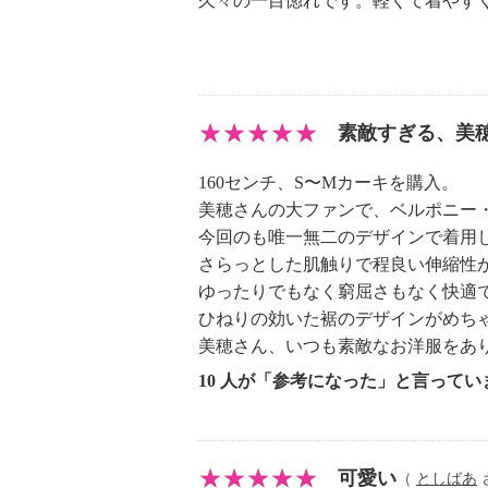
久々の一目惚れです。軽くて着やす
個体差あり
【原産国（地）】
・中国製
素敵すぎる、美
160センチ、S〜Mカーキを購入。
美穂さんの大ファンで、ベルポニー
今回のも唯一無二のデザインで着用
さらっとした肌触りで程良い伸縮性
ゆったりでもなく窮屈さもなく快適
ひねりの効いた裾のデザインがめち
美穂さん、いつも素敵なお洋服をあ
10 人が「参考になった」と言ってい
可愛い
（
としばあ
さ