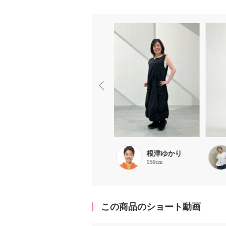
ピープル運用ス
根津ゆかり
150cm
タッフ りんご
159cm
この商品のショート動画