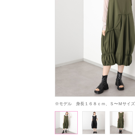
※モデル　身長１６８ｃｍ、Ｓ〜Ｍサイズ