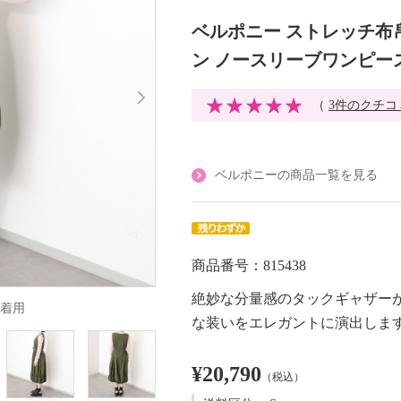
ベルポニー ストレッチ布
ン ノースリーブワンピー
（
3件のクチコ
ベルポニーの商品一覧を見る
商品番号：815438
絶妙な分量感のタックギャザー
着用
な装いをエレガントに演出しま
¥20,790
（税込）