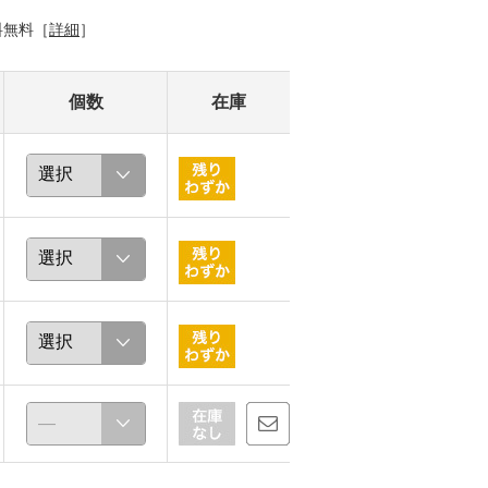
料無料［
詳細
］
個数
在庫