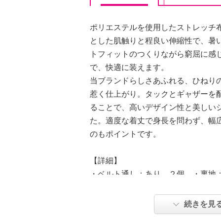
ポリエステルを使用したストレッチ
とした肌触りと程良い伸縮性で、暑
トフィットのつくりながら窮屈に感
で、快適に装えます。
当ブランドらしさあふれる、ひねり
惹く仕上がり。タックとギャザーを
ることで、高いデザイン性と美しい
た。適度な着丈で身長を問わず、幅
のもポイントです。
【詳細】
・ベルト通し：あり、２個、・裏地
・裾スリット：なし
・ポケット：外側（前）２個
続きを見
【付属品】