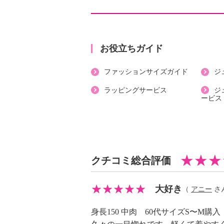
・共布リボン
【素材】
・ポリエステル１００％
【メンテナンス（絵表示ラベル）】
お役立ちガイド
・手洗い：可
ファッションサイズガイド
ジ
・漂白処理：塩素系・酸素系漂白不
・タンブル乾燥：不可
ラッピングサービス
ジ
ービス
・自然乾燥：日陰の吊り干し
・アイロン仕上げ：可（低温）
・ドライクリーニング：石油系ドラ
・ウエットクリーニング：可
【メンテナンス（ケアラベル）】
クチコミ総合評価
・長時間照射による変退色注意
・単品洗い
大好き
（
アニー
さん
・摩擦による色落ち、色移り注意
・過度な力をかけない
身長150 中肉 60代サイズS〜M購入
【個体差あり】