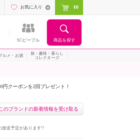
¥0
お気に入り
商品を探す
SCピープル
旅・趣味・暮らし
グルメ・お酒
コレクターズ
00円クーポンを2回プレゼント！
届いて当たる！サプライズ
このブランドの新着情報を受け取る
組の放送予定があります!!