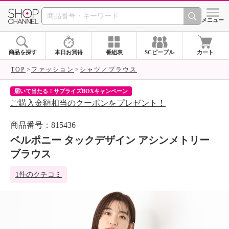
SHOP CHANNEL 
メニュー
商品を探す
本日お買得
番組表
SCピープル
カート
TOP
ファッション
シャツ／ブラウス
届いて当たる！サプライズBOXキャンペーン
ク
ご購入金額相当のクーポンをプレゼント！
ク
商品番号：815436
ベルポニー タックデザイン アシンメトリー
ブラウス
1件のクチコミ