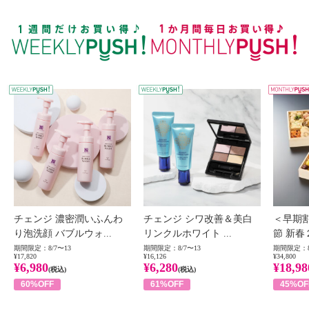
WEEKLY PUSH
W
チェンジ 濃密潤いふんわ
チェンジ シワ改善＆美白
＜早期
り泡洗顔 バブルウォ...
リンクルホワイト ...
節 新春
期間限定：8/7〜13
期間限定：8/7〜13
期間限定：8
¥17,820
¥16,126
¥34,800
¥6,980
¥6,280
¥18,98
(税込)
(税込)
60%OFF
61%OFF
45%OF