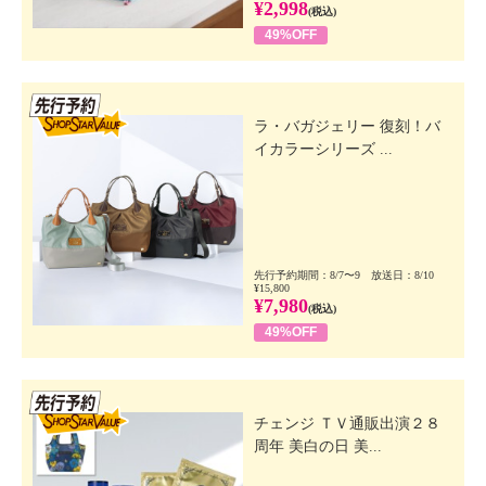
¥2,998
(税込)
49%OFF
先行SSV
ラ・バガジェリー 復刻！バ
イカラーシリーズ ...
先行予約期間：8/7〜9 放送日：8/10
¥15,800
¥7,980
(税込)
49%OFF
先行SSV
チェンジ ＴＶ通販出演２８
周年 美白の日 美...