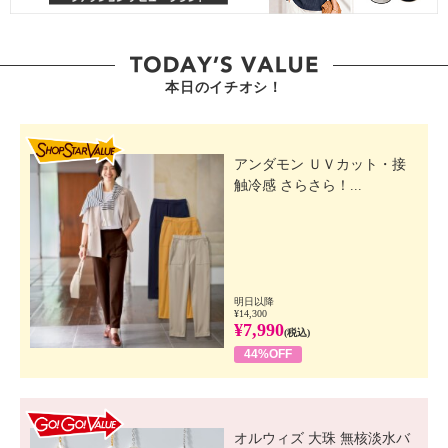
本日のイチオシ！
SHOP STAR VALUE
アンダモン ＵＶカット・接
触冷感 さらさら！...
明日以降
¥14,300
¥7,990
(税込)
44%OFF
GO! GO! VALUE
オルウィズ 大珠 無核淡水バ