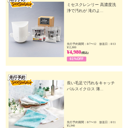
ミセスクレンリー 高濃度洗
浄で汚れが 滝のよ...
先行予約期間：8/7〜12 放送日：8/13
¥12,800
¥4,980
(税込)
61%OFF
先行SSV
長い毛足で汚れをキャッチ
パルスイクロス 薄...
先行予約期間：8/7〜10 放送日：8/11
¥5,940