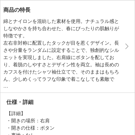
商品の特長
綿とナイロンを混紡した素材を使用。ナチュラル感と
しなやかさを持ち合わせた、春にぴったりの肌触りが
特徴です。
左右非対称に配置したタックが目を惹くデザイン。長
さや分量をランダムに設定することで、独創的なシル
エットを実現しました。右肩線にボタンを配してお
り、着脱のしやすさとデザイン性を両立。袖は長めの
カフスを付けたシャツ袖仕立てで、そのままはもちろ
ん、少しめくってラフな印象で着こなしても素敵で
す。
裾をアシンメトリーに仕立てることで、オリジナリテ
ィを演出。後ろ姿はあえてすっきりとシンプルに仕立
仕様・詳細
てました。
【詳細】
・開きの場所：右肩
・開きの仕様：ボタン