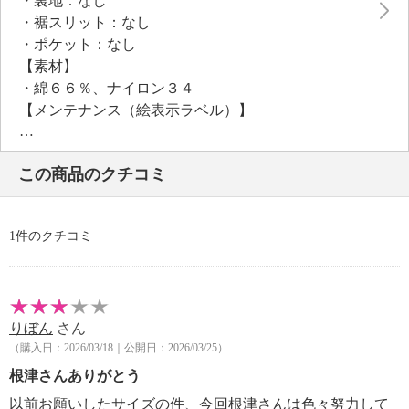
・裏地：なし
・裾スリット：なし
・ポケット：なし
【素材】
・綿６６％、ナイロン３４
【メンテナンス（絵表示ラベル）】
・手洗い：可
・漂白処理：塩素系・酸素系漂白不可
この商品のクチコミ
・タンブル乾燥：不可
・自然乾燥：日陰の吊り干し
・ドライクリーニング：石油系ドライクリーニング可
1件のクチコミ
・ウエットクリーニング：可
【メンテナンス（ケアラベル）】
・長時間照射による変退色注意
・単品洗い
りぼん
さん
・摩擦による色落ち、色移り注意
（購入日：2026/03/18｜公開日：2026/03/25）
・過度な力をかけない
【個体差あり】
根津さんありがとう
個体差あり
以前お願いしたサイズの件、今回根津さんは色々努力して