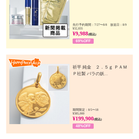
先行予約期間：7/27〜8/8 放送日：8/9
¥32,835
¥9,988
(税込)
69%OFF
Happy Price Value
祈平 純金 ２．５ｇ ＰＡＭ
Ｐ社製 バラの妖...
期間限定：8/5〜18
¥385,000
¥199,900
(税込)
48%OFF