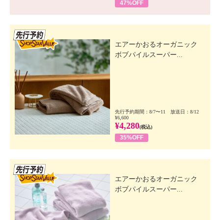
47%OFF
先行SSV
エアーかおるオーガニック
ボブパイルスーパー...
先行予約期間：8/7〜11 放送日：8/12
¥6,600
¥4,280
(税込)
35%OFF
先行SSV
エアーかおるオーガニック
ボブパイルスーパー...