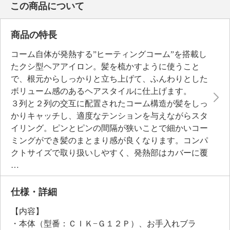
この商品について
商品の特長
コーム自体が発熱する”ヒーティングコーム”を搭載し
たクシ型ヘアアイロン。髪を梳かすように使うこと
で、根元からしっかりと立ち上げて、ふんわりとした
ボリューム感のあるヘアスタイルに仕上げます。
３列と２列の交互に配置されたコーム構造が髪をしっ
かりキャッチし、適度なテンションを与えながらスタ
イリング。ピンとピンの間隔が狭いことで細かいコー
ミングができ髪のまとまり感が良くなります。コンパ
クトサイズで取り扱いしやすく、発熱部はカバーに覆
われているので手を添えながらのスタイリングも可
能。温度は１３０〜２１０℃まで２０℃ごとに５段階
調節でき、髪質やダメージに合わせて温度を選べま
仕様・詳細
す。約１時間の自動電源オフ機能や、温度ロック機能
【内容】
も備え、海外でも使用可能。
・本体（型番：ＣＩＫ−Ｇ１２Ｐ）、お手入れブラ
忙しい朝のヘアセットから旅行先でのアレンジまで、