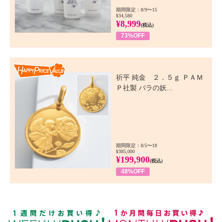
期間限定：8/9〜15
¥34,580
¥8,999
(税込)
73%OFF
Happy Price Value
祈平 純金 ２．５ｇ ＰＡＭ
Ｐ社製 バラの妖...
期間限定：8/5〜18
¥385,000
¥199,900
(税込)
48%OFF