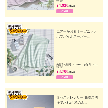
¥7,590
¥4,930
(税込)
35%OFF
先行SSV
エアーかおるオーガニック
ボブパイルスーパー...
先行予約期間：8/7〜11 放送日：8/12
¥5,720
¥3,700
(税込)
35%OFF
先行SSV
ミセスクレンリー 高濃度洗
浄で汚れが 滝のよ...