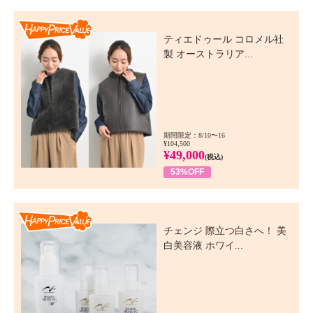
Happy Price Value
ティエドゥール コロメル社
製 オーストラリア...
期間限定：8/10〜16
¥104,500
¥49,000
(税込)
53%OFF
Happy Price Value
チェンジ 際立つ白さへ！ 美
白美容液 ホワイ...