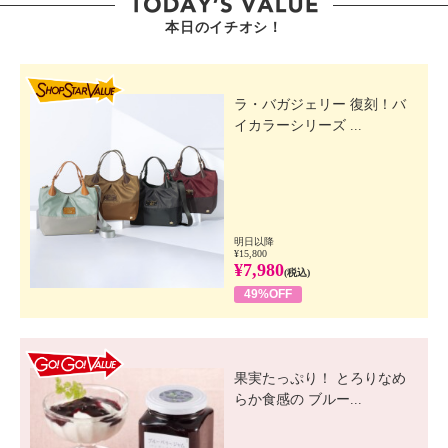
本日のイチオシ！
SHOP STAR VALUE
ラ・バガジェリー 復刻！バ
イカラーシリーズ ...
明日以降
¥15,800
¥7,980
(税込)
49%OFF
GO! GO! VALUE
果実たっぷり！ とろりなめ
らか食感の ブルー...