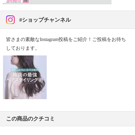
※電気代計算式：０．２５ｋＷ（電力）×１（時間）×
３１（電力料金目安）＝７．７５円
#ショップチャンネル
【商品仕様詳細】
・コーム表面温度：約１３０〜２１０℃（５段階温度
調節）
皆さまの素敵なInstagram投稿をご紹介！ご投稿をお待ち
【メンテナンス】
しております。
※詳細は取扱説明書参照
・必ず、電源プラグをコンセントから抜き、本体が冷
めてからお手入れをする
・本体の汚れは、中性洗剤を薄めた溶液を含ませ、固
く絞った布で拭き取る
ベンジン、シンナー類は器具を傷めるので使用しな
い
・コーム内部にホコリや髪の毛が入り込まないよう、
必ず定期的にお手入れをする
もし入った場合は、付属のお手入れブラシなどで取
この商品のクチコミ
り除く
・収納ポーチは、ぬるま湯を含ませ、固く絞った布で