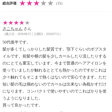
拭き取る
総合評価
（15）
ベンジン、シンナー、アルコールは使用しない
【使用上の注意】
※詳細は取扱説明書参照
・本商品は、最高温度が２１０℃と、大変高温にな
さこちゃん
さん
る。やけど防止のため、使用には十分注意する
（購入日：2026/06/15｜公開日：2026/07/21）
・コーム部分やコーム周辺は高温になっているので、
50代後半です。
使用中や使用直後は直接肌に触れさせない
・子供だけで使わせたり、乳幼児への使用はしない。
髪が多くてしっかりした髪質です。顎下ぐらいのボブスタ
また、子供や乳幼児が手の届くところに保管しない
イルです。前髪や横の髪を少しカールしたり流したりする
・引火性のもの（ガソリン、ベンジン、シンナー他）
のにとても重宝しています。今まで普通のヘアアイロンを
の近くで使用しない
使っていましたが触れるととても熱かったのですがこれは
・水につけない。また、浴室内やぬれた手で使用しな
少々触れてもそこまで熱くはないので安心できます。ただ
い
短い髪の毛は掴めないのでカールは出来ない為梳かすだけ
・絶対にコードを本体に巻き付けて収納しない
・整髪以外の使用はやめる
になります。コンパクトで使いやすいのでこればかりを使
・通電したまま放置しない。また、コーム部分が熱い
うようになりました。
うちに布団や紙など燃えやすいものの上や付近に置か
買って良かったです。
ない