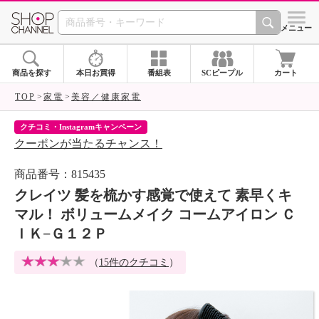
SHOP CHANNEL 
メニュー
商品を探す
本日お買得
番組表
SCピープル
カート
TOP
家電
美容／健康家電
クチコミ・Instagramキャンペーン
ネ
クーポンが当たるチャンス！
ネ
商品番号：815435
クレイツ 髪を梳かす感覚で使えて 素早くキ
マル！ ボリュームメイク コームアイロン Ｃ
ＩＫ−Ｇ１２Ｐ
（
15件のクチコミ
）