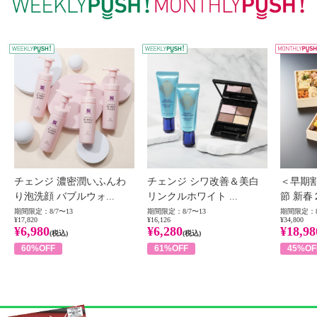
WEEKLY PUSH
W
チェンジ 濃密潤いふんわ
チェンジ シワ改善＆美白
＜早期
り泡洗顔 バブルウォ...
リンクルホワイト ...
節 新春
期間限定：8/7〜13
期間限定：8/7〜13
期間限定：8
¥17,820
¥16,126
¥34,800
¥6,980
¥6,280
¥18,98
(税込)
(税込)
60%OFF
61%OFF
45%OF