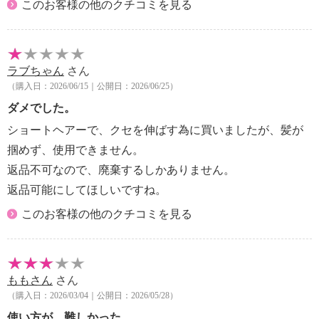
このお客様の他のクチコミを見る
・浴室や湿気の多い所（洗面台の上など）に置かない
・髪は必ず乾かしてから使用する
・フィニッシング剤・セット剤はアイロンの後に使用
する
ラブちゃん
さん
・髪を傷める恐れがあるため、長時間のアイロン操
（購入日：2026/06/15｜公開日：2026/06/25）
作、もしくは５秒以上同じ部分にアイロンをあて続け
ダメでした。
ない
・スタイリング中は、コーム部分は大変高温になる。
ショートヘアーで、クセを伸ばす為に買いましたが、髪が
手や額、耳、地肌に触れないよう注意する
掴めず、使用できません。
尚、コーム周辺も熱くなるので、注意する
返品不可なので、廃棄するしかありません。
・スタイリング中にアイロンを台や机などの上に置く
返品可能にしてほしいですね。
ときは、水平な場所に置き、燃えやすいもの、
熱に弱いものから離して置く。また、プラスチック
このお客様の他のクチコミを見る
など燃えやすい台や机の上には置かない
・もつれやすい髪は、あらかじめブラッシングしてお
くことをおすすめする
ももさん
さん
・縮毛の方やダメージが気になる方は、１７０℃以下
（購入日：2026/03/04｜公開日：2026/05/28）
で使用することをおすすめする
・毛量の多い方・硬毛・縮毛矯正をおかけの方、季
使い方が、難しかった