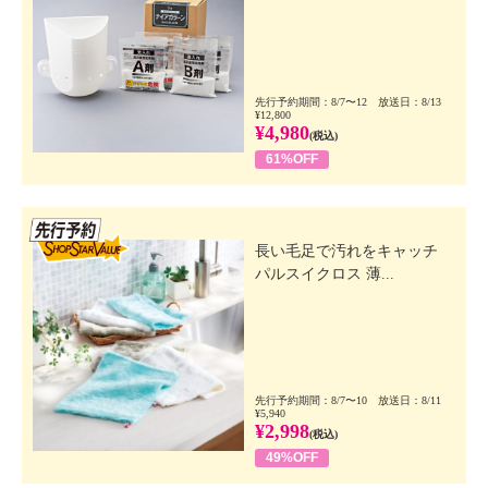
先行予約期間：8/7〜12 放送日：8/13
¥12,800
¥4,980
(税込)
61%OFF
先行SSV
長い毛足で汚れをキャッチ
パルスイクロス 薄...
先行予約期間：8/7〜10 放送日：8/11
¥5,940
¥2,998
(税込)
49%OFF