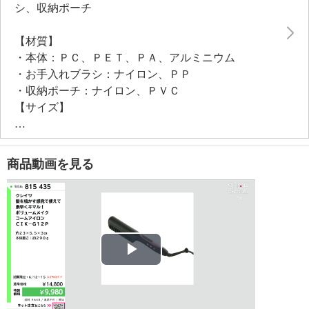
シ、収納ポーチ
さまざまなシーンで活躍する頼れる一品です。
【材質】
・本体：ＰＣ、ＰＥＴ、ＰＡ、アルミニウム
・お手入れブラシ：ナイロン、ＰＰ
・収納ポーチ：ナイロン、ＰＶＣ
【サイズ】
・本体：約長さ２３×高さ５．５×幅３ｃｍ
【重さ】
・本体：約２９０ｇ（コード含む）
商品動画を見る
【電源】
・本体：単相１００−２４０ＶＡＣ ５０Ｈｚ／６０
Ｈｚ
【コードの長さ】
・本体：約２ｍ
【消費電力】
Play
・約１５０−２５０Ｗ
【電気代（目安）】
Video
・１時間あたり約７．７５円