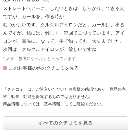
節・スタイリング方法によっては、
ストレートヘアーに、したいときは、しっかり、できるん
お好みのスタイルに仕上がらない場合がある
ですが、カールを、作る時が
・コーム周辺部の高温部分が熱いままポーチに収納す
むつかしいです、クルクルアイロンだと、カールは、出る
ることは絶対にやめる
んですが、私には、難しく、毎回てこづっています、アイ
・コードプラグが傷ついたり、コードのねじれが戻ら
ない場合は使用をやめる
ロンが、高温に、なって、手で触っても、大丈夫でした、
【同梱書類】
次回は、クルクルアイロンが、欲しいですね
・取扱説明書（保証書付）
1 人が「参考になった」と言っています
・特にご注意ください
このお客様の他のクチコミを見る
【保証（有無）、保証期間】
・あり
・保証期間 ・本体：１年間
「クチコミ」は、ご購入いただいたお客様の感想であり、商品の内
【原産国（地）】
容、効果、効能を保障するものではありません。
・中国製
商品情報については「基本情報」にてご確認ください。
すべてのクチコミを見る