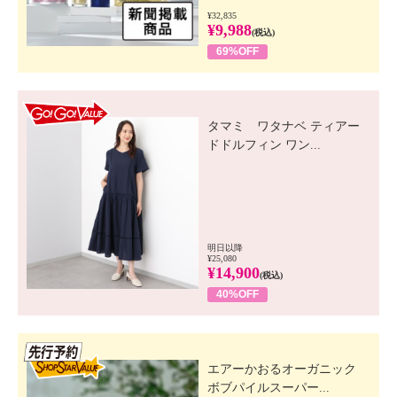
¥32,835
¥9,988
(税込)
69%OFF
GO! GO! VALUE
タマミ ワタナベ ティアー
ドドルフィン ワン...
明日以降
¥25,080
¥14,900
(税込)
40%OFF
先行SSV
エアーかおるオーガニック
ボブパイルスーパー...