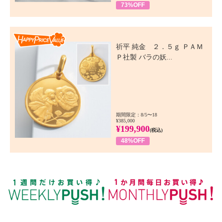
73%OFF
Happy Price Value
祈平 純金 ２．５ｇ ＰＡＭ
Ｐ社製 バラの妖...
期間限定：8/5〜18
¥385,000
¥199,900
(税込)
48%OFF