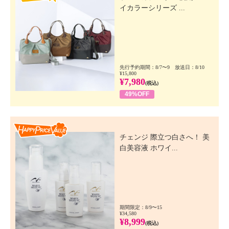
イカラーシリーズ ...
先行予約期間：8/7〜9 放送日：8/10
¥15,800
¥7,980
(税込)
49%OFF
Happy Price Value
チェンジ 際立つ白さへ！ 美
白美容液 ホワイ...
期間限定：8/9〜15
¥34,580
¥8,999
(税込)