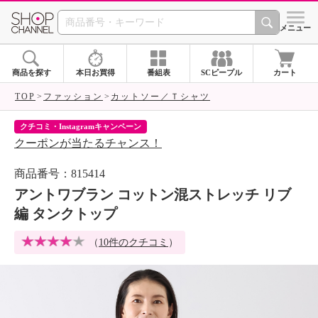
SHOP CHANNEL 
メニュー
商品を探す
本日お買得
番組表
SCピープル
カート
TOP
ファッション
カットソー／Ｔシャツ
クチコミ・Instagramキャンペーン
ネ
クーポンが当たるチャンス！
ネ
商品番号：815414
アントワブラン コットン混ストレッチ リブ
編 タンクトップ
（
10件のクチコミ
）