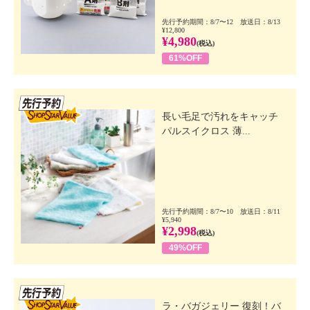
先行予約期間：8/7〜12 放送日：8/13
¥12,800
¥4,980
(税込)
61%OFF
先行SSV
長い毛足で汚れをキャッチ
パルスイクロス 薄...
先行予約期間：8/7〜10 放送日：8/11
¥5,940
¥2,998
(税込)
49%OFF
先行SSV
ラ・バガジェリー 復刻！バ