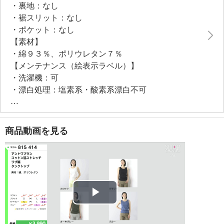
・裏地：なし
・裾スリット：なし
・ポケット：なし
【素材】
・綿９３％、ポリウレタン７％
【メンテナンス（絵表示ラベル）】
・洗濯機：可
・漂白処理：塩素系・酸素系漂白不可
・タンブル乾燥：不可
・自然乾燥：日陰の吊り干し
・アイロン仕上げ：可（低温）
商品動画を見る
・ドライクリーニング：石油系ドライクリーニング可
・ウエットクリーニング：可
【メンテナンス（ケアラベル）】
・単品洗い
・水や汗などによる色落ち、色移り注意
・摩擦による色落ち、色移り注意
Play
・ネット使用
・無蛍光洗剤使用