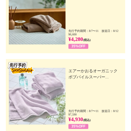
先行予約期間：8/7〜11 放送日：8/12
¥6,600
¥4,280
(税込)
35%OFF
先行SSV
エアーかおるオーガニック
ボブパイルスーパー...
先行予約期間：8/7〜11 放送日：8/12
¥7,590
¥4,930
(税込)
35%OFF