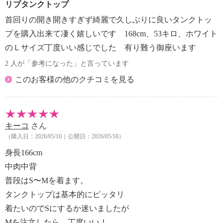
リブタンクトップ
首回りの開き開きすぎず綺麗で久しぶりに良いタンクトッ
プを購入出来て凄く嬉しいです 168cm、53キロ、ホワイト
のＬサイズ丁度いい感じでした 有り難う御座います
2 人が「参考になった」と言っています
このお客様の他のクチコミを見る
キーコ
さん
（購入日：2026/05/10｜公開日：2026/05/18）
身長166cm
中肉中背
普段はS〜Мを着ます。
タンクトップは基本的にピッタリ
着たいのでSにするか迷いましたが
Мを注文したら、丁度いい！