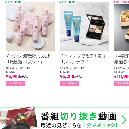
WEEKLY PUSH
W
チェンジ 濃密潤いふんわ
チェンジ シワ改善＆美白
＜早期
り泡洗顔 バブルウォ...
リンクルホワイト ...
節 新春
期間限定：8/7〜13
期間限定：8/7〜13
期間限定：8
¥17,820
¥16,126
¥34,800
¥6,980
¥6,280
¥18,98
(税込)
(税込)
60%OFF
61%OFF
45%OF