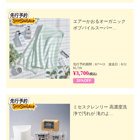
先行SSV
エアーかおるオーガニック
ボブパイルスーパー...
先行予約期間：8/7〜11 放送日：8/12
¥5,720
¥3,700
(税込)
35%OFF
先行SSV
ミセスクレンリー 高濃度洗
浄で汚れが 滝のよ...