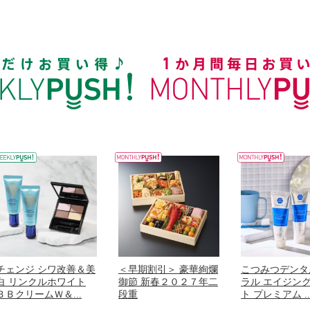
チェンジ シワ改善＆美
＜早期割引＞ 豪華絢爛
こつみつデンタ
白 リンクルホワイト
御節 新春２０２７年二
ラル エイジン
ＢＢクリームＷ＆...
段重
ト プレミアム ..