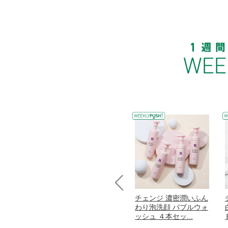
Prev
コラーゲン
オリタリア社 エキスト
チェンジ 濃密潤いふん
加熱２５度
ラバージン オリーブオ
わり泡洗顔 バブルウォ
...
イル （ノンフィ...
ッシュ ４本セッ...