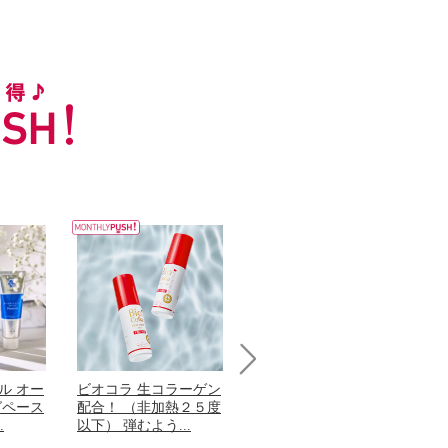
Next
ル オー
ビオコラ 生コラーゲン
オリタリア社 エキスト
チ
グペース
配合！ （非加熱２５度
ラバージン オリーブオ
わ
.
以下） 弾むよう...
イル （ノンフィ...
ッ