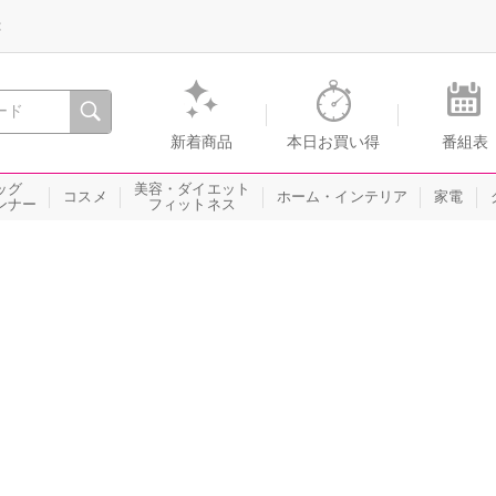
録
、瞬間を。通販・テレビショッピングのショップチャンネル
新着商品
本日お買い得
番組表
ッグ
美容・ダイエット
コスメ
ホーム・インテリア
家電
ンナー
フィットネス