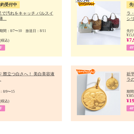
予約受付中
先
足で汚れをキャッチ パルスイ
ラ
...
シリ
間：8/7〜10 放送日：8/11
先行
¥15,
¥7,
(税込)
F
4
ジ 際立つ白さへ！ 美白美容液
祈平
.
ラの
8/9〜15
期間
¥385
¥1
(税込)
F
4