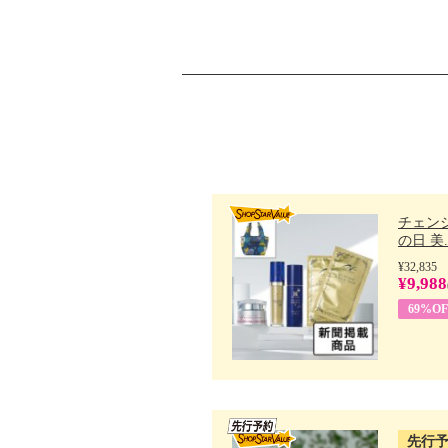
チェン
の日 美..
¥32,835
¥9,988
69%OF
先行