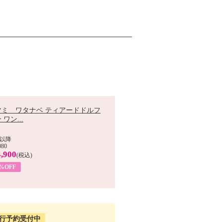
マミ ワタナベ ティアードドルフ
 ワン...
以降
080
,900
(税込)
0%OFF
行予約受付中