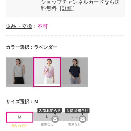
ショップチャンネルカードなら送
料無料［
詳細
］
返品・交換
：
不可
カラー選択：
ラベンダー
サイズ選択：
Ｍ
Ｌ
ＬＬ
Ｍ
在庫なし
在庫なし
残りわずか