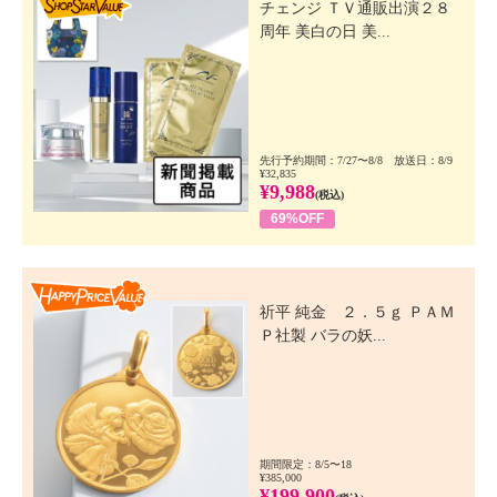
チェンジ ＴＶ通販出演２８
周年 美白の日 美...
先行予約期間：7/27〜8/8 放送日：8/9
¥32,835
¥9,988
(税込)
69%OFF
Happy Price Value
祈平 純金 ２．５ｇ ＰＡＭ
Ｐ社製 バラの妖...
期間限定：8/5〜18
¥385,000
¥199,900