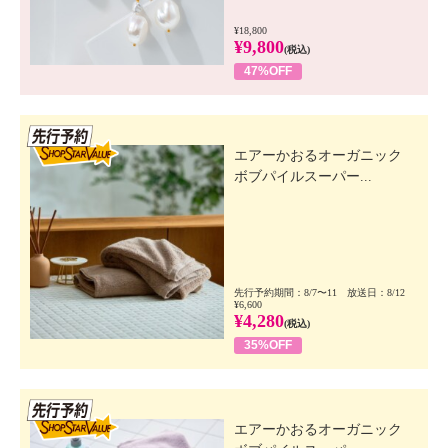
¥18,800
¥9,800
(税込)
47%OFF
先行SSV
エアーかおるオーガニック
ボブパイルスーパー...
先行予約期間：8/7〜11 放送日：8/12
¥6,600
¥4,280
(税込)
35%OFF
先行SSV
エアーかおるオーガニック