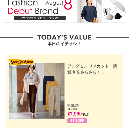
本日のイチオシ！
SHOP STAR VALUE
アンダモン ＵＶカット・接
触冷感 さらさら！...
明日以降
¥14,300
¥7,990
(税込)
44%OFF