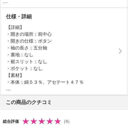
スを逆三角形状に配すことで、襟のレースと相まって
お顔周りを華やかに演出しつつ、ウエストに向かって
すっきりとした印象を与えます。
仕様・詳細
春から初秋までロングシーズン活躍する、軽快な印象
【詳細】
を与える五分袖に設定。襟付きのニットプルオーバー
・開きの場所：前中心
に、レースを効果的にほどこすことで、他にはないよ
・開きの仕様：ボタン
うなエレガントなアイテムに変わり、さまざまなシー
・袖の長さ：五分袖
ンで幅広い装いを楽しめます。
・裏地：なし
・裾スリット：なし
・ポケット：なし
【素材】
・本体：綿５３％、アセテート４７％
・その他：レース部分：ポリエステル１００％
【メンテナンス（絵表示ラベル）】
この商品のクチコミ
・手洗い：可
・漂白処理：塩素系・酸素系漂白不可
・タンブル乾燥：不可
総合評価
（9）
・自然乾燥：日陰の平干し