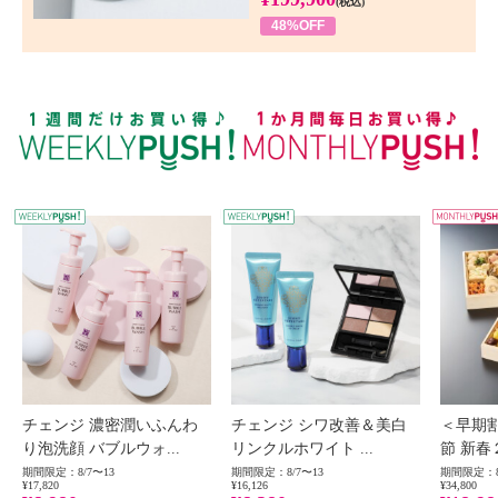
(税込)
48%OFF
WEEKLY PUSH
W
チェンジ 濃密潤いふんわ
チェンジ シワ改善＆美白
＜早期
り泡洗顔 バブルウォ...
リンクルホワイト ...
節 新春
期間限定：8/7〜13
期間限定：8/7〜13
期間限定：8
¥17,820
¥16,126
¥34,800