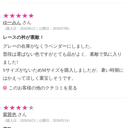
・アイロン仕上げ：可（中温）
・ドライクリーニング：石油系ドライクリーニング可
【メンテナンス（ケアラベル）】
ゆーみん
さん
・単品洗い
（購入日：2026/06/23｜公開日：2026/07/09）
・水や汗などによる色落ち、色移り注意
・摩擦による色落ち、色移り注意
レースの衿が素敵！
・素材の特性上、多少の縮みあり
グレーの在庫がなくラベンダーにしました。
・ネット使用
普段は選ばない色ですがとても品がよく、素敵で気に入り
・中性洗剤使用
ました!
【原産国（地）】
SサイズがないためMサイズを購入しましたが、暑い時期に
・中国製
はかえって涼しく重宝しそうです。
このお客様の他のクチコミを見る
紫茜色
さん
（購入日：2026/04/23｜公開日：2026/05/14）