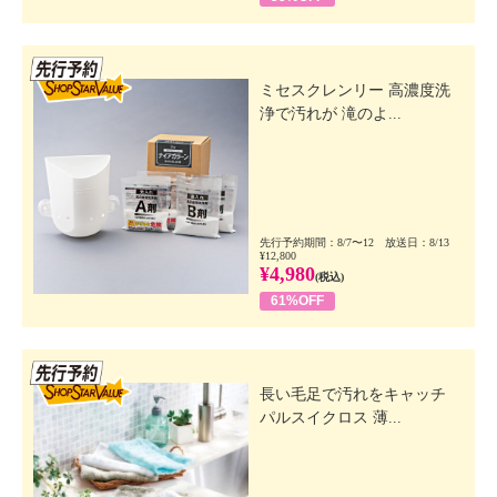
先行SSV
ミセスクレンリー 高濃度洗
浄で汚れが 滝のよ...
先行予約期間：8/7〜12 放送日：8/13
¥12,800
¥4,980
(税込)
61%OFF
先行SSV
長い毛足で汚れをキャッチ
パルスイクロス 薄...