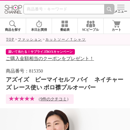
SHOP CHANNEL 
メニュー
商品を探す
本日お買得
番組表
SCピープル
カート
TOP
ファッション
カットソー／Ｔシャツ
届いて当たる！サプライズBOXキャンペーン
ク
ご購入金額相当のクーポンをプレゼント！
ク
商品番号：815350
アズイズ ビーマイセルフ バイ ネイチャー
ズ レース使い ポロ襟プルオーバー
（
9件のクチコミ
）