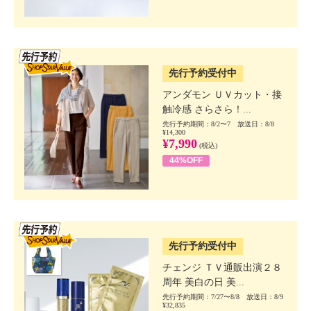
SSV先行
先行予約受付中
アンダモン ＵＶカット・接
触冷感 さらさら！...
先行予約期間：8/2〜7 放送日：8/8
¥14,300
¥7,990
(税込)
44%OFF
SSV先行
先行予約受付中
チェンジ ＴＶ通販出演２８
周年 美白の日 美...
先行予約期間：7/27〜8/8 放送日：8/9
¥32,835