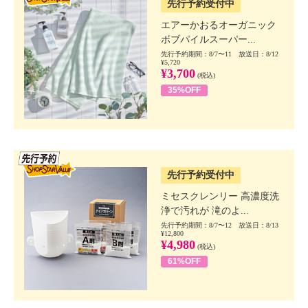
先行予約受付中
エアーかおるオーガニック
ボブパイルスーパー...
先行予約期間：8/7〜11 放送日：8/12
¥5,720
¥3,700
(税込)
35%OFF
SSV先行
先行予約受付中
ミセスクレンリー 高濃度洗
浄で汚れが 滝のよ...
先行予約期間：8/7〜12 放送日：8/13
¥12,800
¥4,980
(税込)
61%OFF