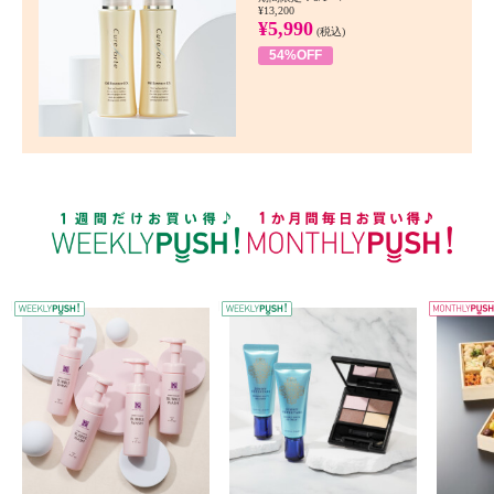
¥13,200
¥5,990
(税込)
54%OFF
WEEKLY PUSH
W