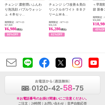
チェンジ 濃密潤いふんわ
チェンジ シワ改善＆美白
＜早期
り泡洗顔 バブルウォッシ
リンクルホワイト ＢＢク
節 新
ュ ４本セッ...
リームＷ＆...
期間限定：8
¥34,800
期間限定：8/7〜13
期間限定：8/7〜13
¥18,98
¥17,820
¥16,126
¥6,980
¥6,280
45%OF
(税込)
(税込)
60%OFF
61%OFF
※お電話番号のお掛け間違いにご注意ください。
ご注文：24時間｜お問い合わせ：音声自動応答