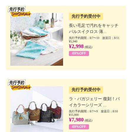
SSV先行
先行予約受付中
長い毛足で汚れをキャッチ
パルスイクロス 薄...
先行予約期間：8/7〜10 放送日：8/11
¥5,940
¥2,998
(税込)
49%OFF
SSV先行
先行予約受付中
ラ・バガジェリー 復刻！バ
イカラーシリーズ ...
先行予約期間：8/7〜9 放送日：8/10
¥15,800
¥7,980
(税込)
49%OFF