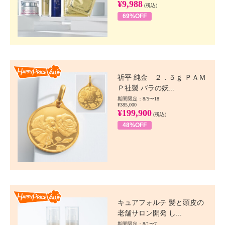
¥9,988
(税込)
69%OFF
Happy Price value
祈平 純金 ２．５ｇ ＰＡＭ
Ｐ社製 バラの妖...
期間限定：8/5〜18
¥385,000
¥199,900
(税込)
48%OFF
Happy Price value
キュアフォルテ 髪と頭皮の
老舗サロン開発 し...
期間限定：8/1〜7