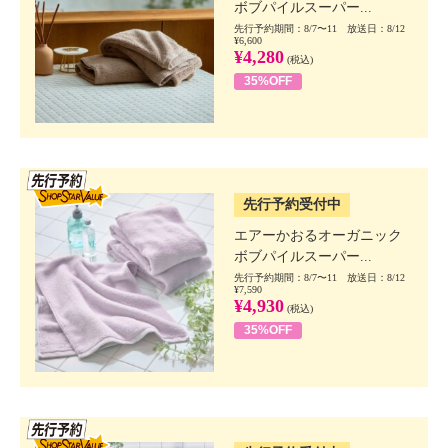
ボブパイルスーパー...
先行予約期間：8/7〜11 放送日：8/12
¥6,600
¥4,280
(税込)
35%OFF
SSV先行
先行予約受付中
エアーかおるオーガニック
ボブパイルスーパー...
先行予約期間：8/7〜11 放送日：8/12
¥7,590
¥4,930
(税込)
35%OFF
SSV先行