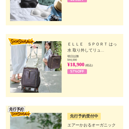
SHOP STAR VALUE
ＥＬＬＥ ＳＰＯＲＴ はっ
水 取り外してリュ...
明日以降
¥44,000
¥18,900
(税込)
57%OFF
SSV先行
先行予約受付中
エアーかおるオーガニック