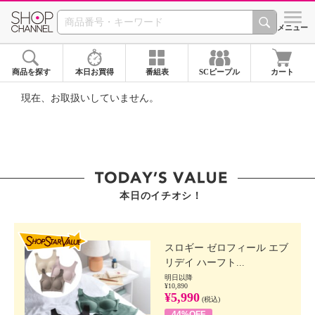
SHOP CHANNEL ショ
メニュー
商品を探す
本日お買得
番組表
SCピープル
カート
現在、お取扱いしていません。
本日のイチオシ！
SHOP STAR VALUE
スロギー ゼロフィール エブ
リデイ ハーフト...
明日以降
¥10,890
¥5,990
(税込)
44%OFF