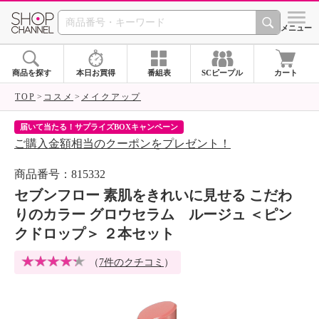
SHOP CHANNEL 
メニュー
商品を探す
本日お買得
番組表
SCピープル
カート
TOP
コスメ
メイクアップ
届いて当たる！サプライズBOXキャンペーン
ク
ご購入金額相当のクーポンをプレゼント！
ク
商品番号：815332
セブンフロー 素肌をきれいに見せる こだわ
りのカラー グロウセラム ルージュ ＜ピン
クドロップ＞ ２本セット
（
7件のクチコミ
）