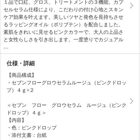
１品で口紅、グロス、トリートメントの３機能。カプ
セルセラム仕様により、こだわりの付け心地とスキン
ケア効果を叶えます。美しいツヤと発色を長持ちさせ
るラッピングオイル（ポリブテン）を配合しました。
素肌をきれいに見せるピンクカラーで、大人の上品さ
と女性らしさを引き出します。一度塗りでカジュアル
に、重ね塗りでフォーマルな印象を演出。
＜配合／無配合表示＞
合成香料不使用、ノンアルコール、紫外線吸収剤不使
仕様・詳細
用
【商品構成】
・セブンフローグロウセラムルージュ（ピンクドロッ
プ）４ｇ×２
＜セブン フロー グロウセラム ルージュ（ピンク
ドロップ）４ｇ＞
【内容】
・色：ピンクドロップ
・添付文書：台紙