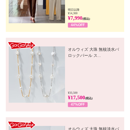
明日以降
¥14,300
¥7,990
(税込)
44%OFF
GO! GO! VALUE
オルウィズ 大珠 無核淡水バ
ロックパール ス...
¥33,500
¥17,500
(税込)
47%OFF
GO! GO! VALUE
オルウィズ 大珠 無核淡水バ