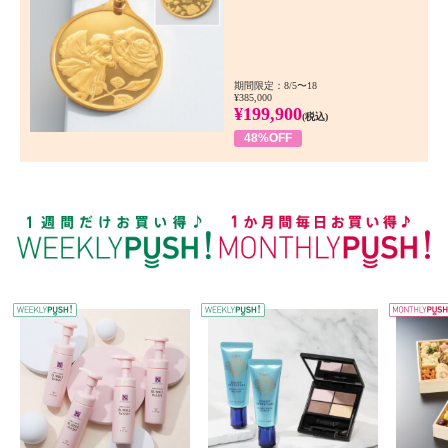
期間限定：8/5〜18
¥385,000
¥199,900
(税込)
48%OFF
WEEKLY PUSH
W