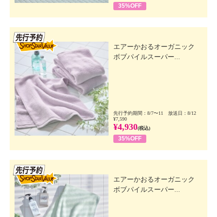
35%OFF
先行SSV
エアーかおるオーガニック
ボブパイルスーパー...
先行予約期間：8/7〜11 放送日：8/12
¥7,590
¥4,930
(税込)
35%OFF
先行SSV
エアーかおるオーガニック
ボブパイルスーパー...