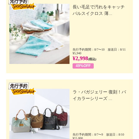
長い毛足で汚れをキャッチ
パルスイクロス 薄...
先行予約期間：8/7〜10 放送日：8/11
¥5,940
¥2,998
(税込)
49%OFF
先行SSV
ラ・バガジェリー 復刻！バ
イカラーシリーズ ...
先行予約期間：8/7〜9 放送日：8/10
¥15,800