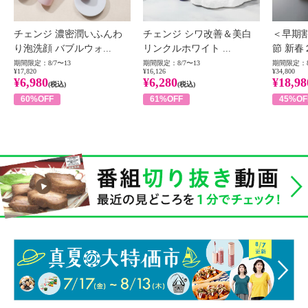
チェンジ 濃密潤いふんわ
チェンジ シワ改善＆美白
＜早期
り泡洗顔 バブルウォ...
リンクルホワイト ...
節 新春
期間限定：8/7〜13
期間限定：8/7〜13
期間限定：8
¥17,820
¥16,126
¥34,800
¥6,980
¥6,280
¥18,98
(税込)
(税込)
60%OFF
61%OFF
45%OF