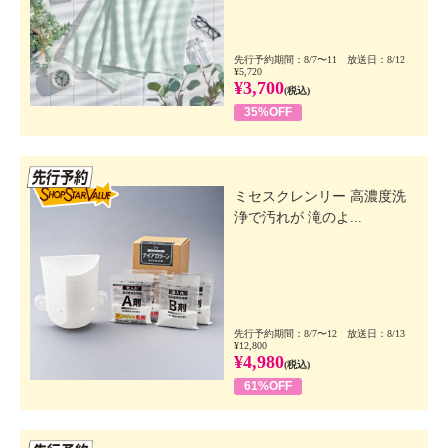
先行予約期間：8/7〜11 放送日：8/12
¥5,720
¥3,700
(税込)
35%OFF
先行SSV
ミセスクレンリー 高濃度洗
浄で汚れが 滝のよ...
先行予約期間：8/7〜12 放送日：8/13
¥12,800
¥4,980
(税込)
61%OFF
先行SSV