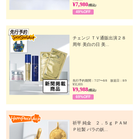
¥7,980
(税込)
49%OFF
先行SSV
チェンジ ＴＶ通販出演２８
周年 美白の日 美...
先行予約期間：7/27〜8/8 放送日：8/9
¥32,835
¥9,988
(税込)
69%OFF
Happy Price Value
祈平 純金 ２．５ｇ ＰＡＭ
Ｐ社製 バラの妖...