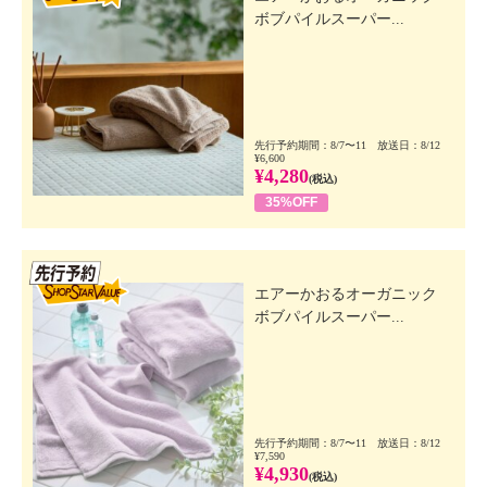
ボブパイルスーパー...
先行予約期間：8/7〜11 放送日：8/12
¥6,600
¥4,280
(税込)
35%OFF
先行SSV
エアーかおるオーガニック
ボブパイルスーパー...
先行予約期間：8/7〜11 放送日：8/12
¥7,590
¥4,930
(税込)