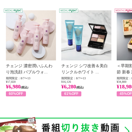
WEEKLY PUSH
W
チェンジ 濃密潤いふんわ
チェンジ シワ改善＆美白
＜早期
り泡洗顔 バブルウォ...
リンクルホワイト ...
節 新春
期間限定：8/7〜13
期間限定：8/7〜13
期間限定：8
¥17,820
¥16,126
¥34,800
¥6,980
¥6,280
¥18,98
(税込)
(税込)
60%OFF
61%OFF
45%OF