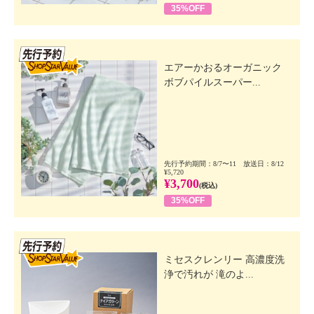
35%OFF
先行SSV
エアーかおるオーガニック
ボブパイルスーパー...
先行予約期間：8/7〜11 放送日：8/12
¥5,720
¥3,700
(税込)
35%OFF
先行SSV
ミセスクレンリー 高濃度洗
浄で汚れが 滝のよ...