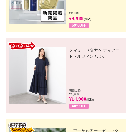
¥32,835
¥9,988
(税込)
69%OFF
GO! GO! VALUE
タマミ ワタナベ ティアー
ドドルフィン ワン...
明日以降
¥25,080
¥14,900
(税込)
40%OFF
先行SSV
エアーかおるオーガニック