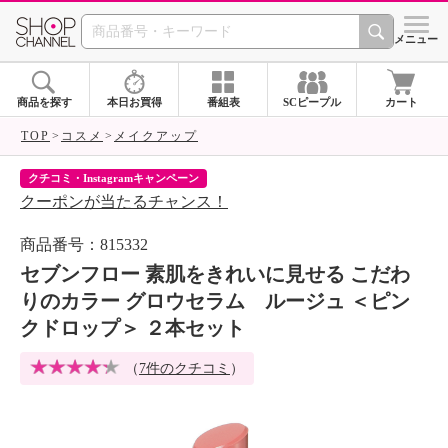
SHOP CHANNEL 
メニュー
商品を探す
本日お買得
番組表
SCピープル
カート
TOP
コスメ
メイクアップ
クチコミ・Instagramキャンペーン
ネ
クーポンが当たるチャンス！
ネ
商品番号：815332
セブンフロー 素肌をきれいに見せる こだわ
りのカラー グロウセラム ルージュ ＜ピン
クドロップ＞ ２本セット
（
7件のクチコミ
）