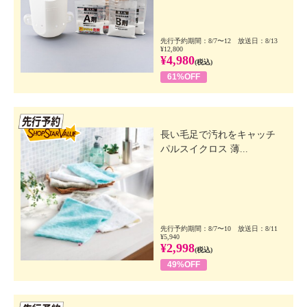
先行予約期間：8/7〜12 放送日：8/13
¥12,800
¥4,980
(税込)
61%OFF
先行SSV
長い毛足で汚れをキャッチ
パルスイクロス 薄...
先行予約期間：8/7〜10 放送日：8/11
¥5,940
¥2,998
(税込)
49%OFF
先行SSV