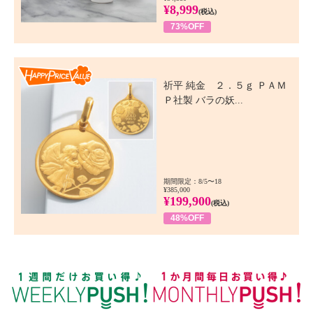
¥8,999
(税込)
73%OFF
Happy Price Value
祈平 純金 ２．５ｇ ＰＡＭ
Ｐ社製 バラの妖...
期間限定：8/5〜18
¥385,000
¥199,900
(税込)
48%OFF