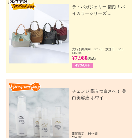
ラ・バガジェリー 復刻！バ
イカラーシリーズ ...
先行予約期間：8/7〜9 放送日：8/10
¥15,800
¥7,980
(税込)
49%OFF
Happy Price Value
チェンジ 際立つ白さへ！ 美
白美容液 ホワイ...
期間限定：8/9〜15
¥34,580