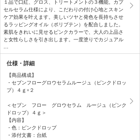
１品で口紅、グロス、トリートメントの３機能。カプ
セルセラム仕様により、こだわりの付け心地とスキン
ケア効果を叶えます。美しいツヤと発色を長持ちさせ
るラッピングオイル（ポリブテン）を配合しました。
素肌をきれいに見せるピンクカラーで、大人の上品さ
と女性らしさを引き出します。一度塗りでカジュアル
に、重ね塗りでフォーマルな印象を演出。
＜配合／無配合表示＞
合成香料不使用、ノンアルコール、紫外線吸収剤不使
仕様・詳細
用
【商品構成】
・セブンフローグロウセラムルージュ（ピンクドロッ
プ）４ｇ×２
＜セブン フロー グロウセラム ルージュ（ピンク
ドロップ）４ｇ＞
【内容】
・色：ピンクドロップ
・添付文書：台紙