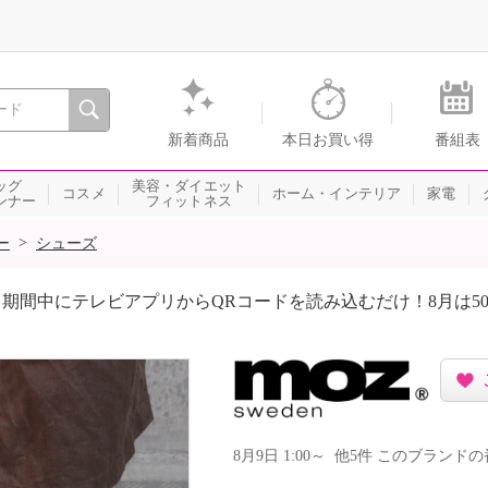
間を。通販・テレビショッピングのショップチャンネル
新着商品
本日お買い得
番組表
ッグ
美容・ダイエット
コスメ
ホーム・インテリア
家電
ンナー
フィットネス
>
ー
シューズ
期間中にテレビアプリからQRコードを読み込むだけ！8月は5
8月9日 1:00～ 他5件 このブラン