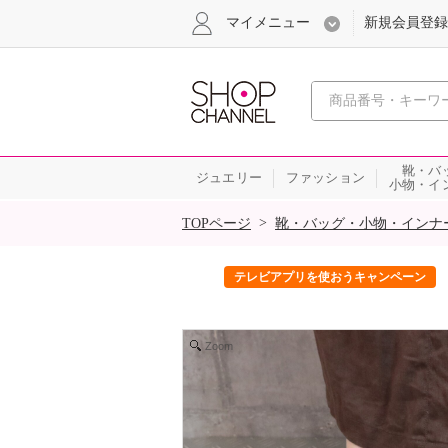
マイメニュー
新規会員登録
心おどる、瞬
靴・バ
ジュエリー
ファッション
小物・イ
SALE
>
TOPページ
靴・バッグ・小物・インナ
ック！
テレビアプリを使おうキャンペーン
Zoom