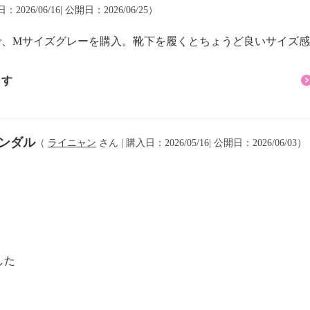
2026/06/16| 公開日：2026/06/25）
るので、Mサイズグレーを購入。靴下を履くとちょうど良いサイズ
５ｃｍ
ます
５ｃｍ
ンダル
（
ライニャン
さん | 購入日：2026/05/16| 公開日：2026/06/03）
０ｃｍ
５ｃｍ
した