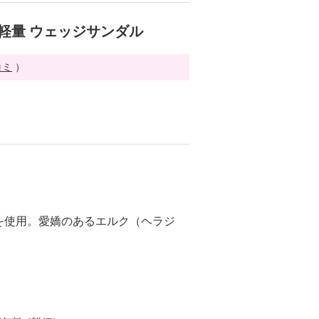
 軽量 ウェッジサンダル
コミ
）
を使用。愛嬌のあるエルク（ヘラジ
。