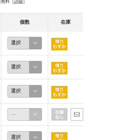
料無料［
詳細
］
個数
在庫