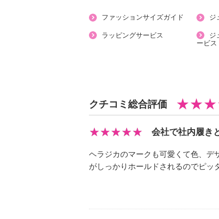
【素材】
ファッションサイズガイド
ジ
・外側：ポリエステル、合成皮革
・内側：ポリエステル
ラッピングサービス
ジ
ービス
・アウトソール：合成底
【サイズ（ワイズ）】
・３Ｅ
【サイズ（その他）】
・ヒールの高さ：約５．５ｃｍ
クチコミ総合評価
・前底厚み：約２．５ｃｍ
・前側着地点厚み：約４ｃｍ
会社で社内履き
・高低差：約１．５ｃｍ
【重さ】
ヘラジカのマークも可愛くて色、デザ
・片足約２１０ｇ（サイズにより多
がしっかりホールドされるのでピッ
【メンテナンス】
・摩擦による色落ち、色移り注意
【原産国（地）】
・中国製