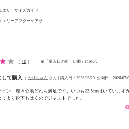
ュエリーサイズガイド
ュエリーアフターケアサ
（
10
）
※「購入日の新しい順」に表示
として購入
（
のりちゃん
さん | 購入日：2026/06/20| 公開日：2026/07/
イン、履き心地どれも満足です。いつも22,5cmはいていま
少の差異あり）
タリより靴下もはくのでジャストでした。