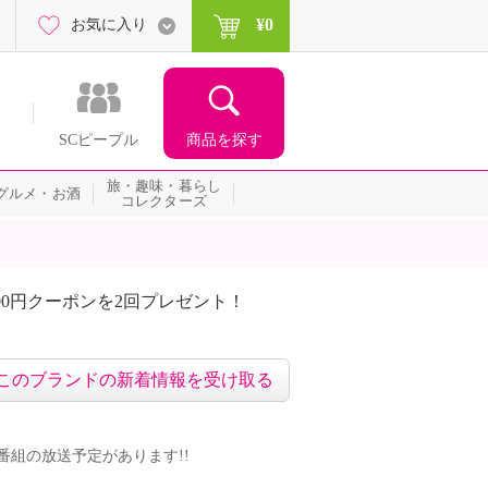
¥0
お気に入り
商品を探す
SCピープル
旅・趣味・暮らし
グルメ・お酒
コレクターズ
00円クーポンを2回プレゼント！
届いて当たる！サプライズ
このブランドの新着情報を受け取る
ドの番組の放送予定があります!!