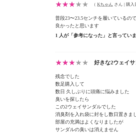
（
Kちゃん
さん | 購入日：
【目安サイズ】
普段23〜23.5センチを履いてい
表記：Ｓ
良かったと思います
対応サイズ：２２．５ｃｍ〜２２．
1 人が「参考になった」と言ってい
表記：Ｍ
対応サイズ：２３．０ｃｍ〜２３．
好きな2ウェイサ
表記：Ｌ
残念でした
対応サイズ：２４．０ｃｍ〜２４．
数足購入して
数日 久しぶりに頭痛に悩みました
表記：ＬＬ
臭いを探したら
対応サイズ：２４．５ｃｍ〜２４．
この2ウェイサンダルでした
消臭剤を入れ袋に封をし数日置きま
部屋の充満はよくなりましたが
サンダルの臭いは消えません