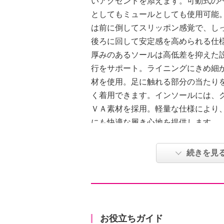
いアクセントを添えます。可動式の
としてもミュールとしても使用可能
は前に倒してスリッポン感覚で、し
後ろに回して安定感を高められる仕
厚みのあるソールは高低差を抑えた
行をサポート。ライニングにきめ細
材を使用。足に触れる部分の当たり
く着用できます。インソールには、
ＶＡ素材を採用。軽量な仕様により
にも快適な履き心地を提供します。
●普段と同じサイズをおすすめ
続きを見
【詳細】
・トゥ：ラウンド
オープン
・ヒール：ウェッジ
お役立ちガイド