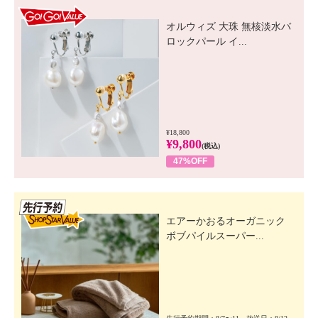
GO! GO! VALUE
オルウィズ 大珠 無核淡水バ
ロックパール イ...
¥18,800
¥9,800
(税込)
47%OFF
先行SSV
エアーかおるオーガニック
ボブパイルスーパー...