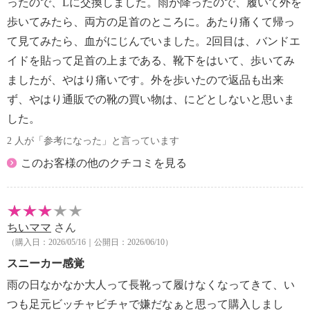
ったので、Lに交換しました。雨が降ったので、履いて外を
【目安サイズ】
歩いてみたら、両方の足首のところに。あたり痛くて帰っ
表記：Ｓ
て見てみたら、血がにじんでいました。2回目は、バンドエ
対応サイズ：２２．５ｃｍ〜２２．５ｃｍ
イドを貼って足首の上まである、靴下をはいて、歩いてみ
表記：Ｍ
ましたが、やはり痛いです。外を歩いたので返品も出来
対応サイズ：２３．０ｃｍ〜２３．０ｃｍ
ず、やはり通販での靴の買い物は、にどとしないと思いま
した。
表記：Ｌ
2 人が「参考になった」と言っています
対応サイズ：２３．５ｃｍ〜２４．０ｃｍ
このお客様の他のクチコミを見る
表記：ＬＬ
対応サイズ：２４．５ｃｍ〜２４．５ｃｍ
ちいママ
さん
（購入日：2026/05/16｜公開日：2026/06/10）
スニーカー感覚
雨の日なかなか大人って長靴って履けなくなってきて、い
つも足元ビッチャビチャで嫌だなぁと思って購入しまし