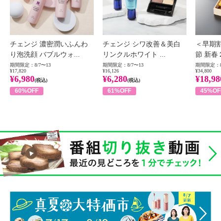
チェンジ 濃密潤いふんわ
チェンジ シワ改善＆美白
＜早期
り泡洗顔 バブルウォ...
リンクルホワイト ...
節 新春
期間限定：8/7〜13
期間限定：8/7〜13
期間限定：8
¥17,820
¥16,126
¥34,800
¥6,980
¥6,280
¥18,98
(税込)
(税込)
60%OFF
61%OFF
45%OF