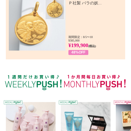
Ｐ社製 バラの妖...
期間限定：8/5〜18
¥385,000
¥199,900
(税込)
48%OFF
WEEKLY PUSH
W