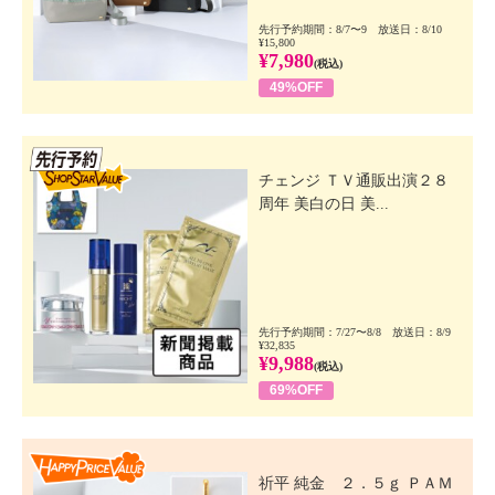
先行予約期間：8/7〜9 放送日：8/10
¥15,800
¥7,980
(税込)
49%OFF
先行SSV
チェンジ ＴＶ通販出演２８
周年 美白の日 美...
先行予約期間：7/27〜8/8 放送日：8/9
¥32,835
¥9,988
(税込)
69%OFF
Happy Price Value
祈平 純金 ２．５ｇ ＰＡＭ