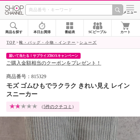
SHOP CHANNEL 
メニュー
商品を探す
本日お買得
番組表
SCピープル
カート
TOP
靴・バッグ・小物・インナー
シューズ
届いて当たる！サプライズBOXキャンペーン
ク
ご購入金額相当のクーポンをプレゼント！
ク
商品番号：815329
モズ ゴムひもでラクラク きれい見え レイン
スニーカー
（
5件のクチコミ
）