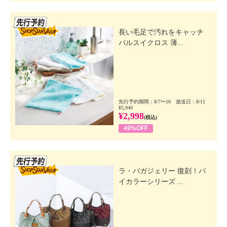
先行SSV
長い毛足で汚れをキャッチ
パルスイクロス 薄...
先行予約期間：8/7〜10 放送日：8/11
¥5,940
¥2,998
(税込)
49%OFF
先行SSV
ラ・バガジェリー 復刻！バ
イカラーシリーズ ...