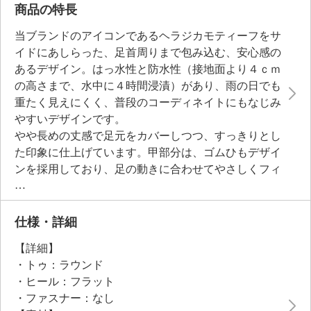
商品の特長
当ブランドのアイコンであるヘラジカモティーフをサ
イドにあしらった、足首周りまで包み込む、安心感の
あるデザイン。はっ水性と防水性（接地面より４ｃｍ
の高さまで、水中に４時間浸漬）があり、雨の日でも
重たく見えにくく、普段のコーディネイトにもなじみ
やすいデザインです。
やや長めの丈感で足元をカバーしつつ、すっきりとし
た印象に仕上げています。甲部分は、ゴムひもデザイ
ンを採用しており、足の動きに合わせてやさしくフィ
ット。シューレース風の見た目で、楽さとデザイン性
を両立しています。
ライニングはきめ細かなメッシュ素材で、通気性のあ
仕様・詳細
るつくり。インソールは、高反発素材を用いた弾力性
【詳細】
のある履き心地です。グリップ力のあるソールを採用
・トゥ：ラウンド
しました。
・ヒール：フラット
・ファスナー：なし
●ワイズ幅が狭めのため、迷ったらワンサイズ上をお