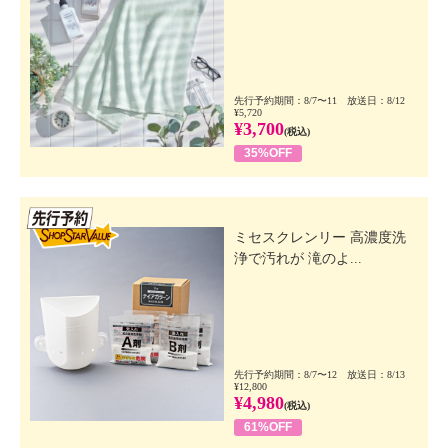
先行予約期間：8/7〜11 放送日：8/12
¥5,720
¥3,700
(税込)
35%OFF
先行SSV
ミセスクレンリー 高濃度洗
浄で汚れが 滝のよ...
先行予約期間：8/7〜12 放送日：8/13
¥12,800
¥4,980
(税込)
61%OFF