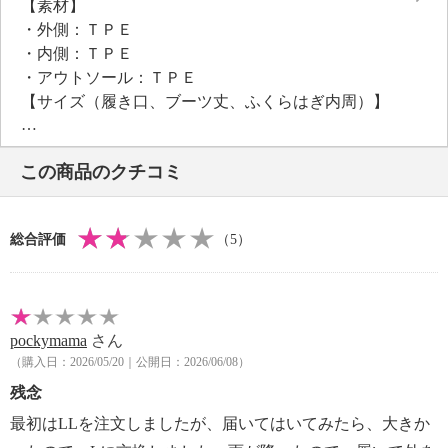
【素材】
すすめ
・外側：ＴＰＥ
・内側：ＴＰＥ
・アウトソール：ＴＰＥ
【サイズ（履き口、ブーツ丈、ふくらはぎ内周）】
※サイズにより多少の差異あり
・ブーツ丈：約１１．５ｃｍ
この商品のクチコミ
【サイズ（ワイズ）】
・２Ｅ
【サイズ（その他）】
総合評価
（5）
・ヒールの高さ：約２ｃｍ
・前底厚み：約２ｃｍ
・前側着地点厚み：約２ｃｍ
・履き口（内周）：約２１ｃｍ
pockymama
さん
【重さ】
（購入日：2026/05/20｜公開日：2026/06/08）
・片足約３００ｇ（サイズにより多少の差異あり）
【原産国（地）】
残念
・中国製
最初はLLを注文しましたが、届いてはいてみたら、大きか