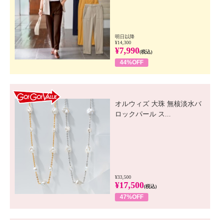
明日以降
¥14,300
¥7,990
(税込)
44%OFF
GO! GO! VALUE
オルウィズ 大珠 無核淡水バ
ロックパール ス...
¥33,500
¥17,500
(税込)
47%OFF