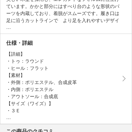
ています。かかと部分にはすべり台のような形状のパ
ーツを内蔵しており、着脱がスムーズです。履き口は
足に沿うカットラインで より足を入れやすいデザイ
ンに。厚みのある高反発インソールとダブルエア入り
ソールが、軽やかで安定感のある歩き心地を実現。ア
ウトソールにはゴム配合の素材で切り替えをほどこ
仕様・詳細
し、滑りにくさにも考慮しました。
【詳細】
・トゥ：ラウンド
●普段と同じサイズをおすすめ
・ヒール：フラット
【素材】
・外側：ポリエステル、合成皮革
・内側：ポリエステル
・アウトソール：合成底
【サイズ（ワイズ）】
・３Ｅ
【サイズ（その他）】
・ヒールの高さ：約４ｃｍ
この商品のクチコミ
・前底厚み：約１ｃｍ