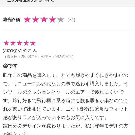
・前側着地点厚み：約２ｃｍ
・高低差：約２ｃｍ
総合評価
（54）
【重さ】
・片足約２２０ｇ（サイズにより多少の差異あり）
【メンテナンス】
・摩擦による色落ち、色移り注意
yucckyママ
さん
【原産国（地）】
（購入日：2026/07/02｜公開日：2026/07/14）
・中国製
楽です
昨年この商品を購入して、とても履きやすく歩きやすいの
で、リニューアルされたとの事で迷わず購入しました。イ
ンソールのクッションとソールのエアーで疲れにくいで
す。旅行好きで飛行機に乗る時にも脱ぎ履きが楽なのでこ
れを履いて出掛けています。ニット部分は適度なフィット
感がありラメが入っているのもお気に入りです。
踵部分のデザインが変わりましたが、私は昨年モデルの方
が好きです。