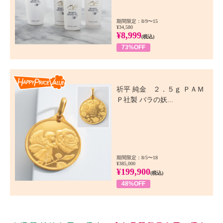
期間限定：8/9〜15
¥34,580
¥8,999
(税込)
73%OFF
Happy Price Value
祈平 純金 ２．５ｇ ＰＡＭ
Ｐ社製 バラの妖...
期間限定：8/5〜18
¥385,000
¥199,900
(税込)
48%OFF