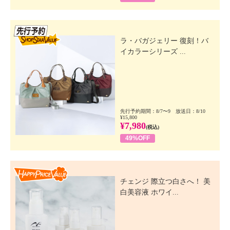
先行SSV
ラ・バガジェリー 復刻！バ
イカラーシリーズ ...
先行予約期間：8/7〜9 放送日：8/10
¥15,800
¥7,980
(税込)
49%OFF
Happy Price Value
チェンジ 際立つ白さへ！ 美
白美容液 ホワイ...