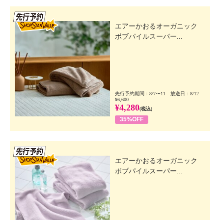
先行SSV
エアーかおるオーガニック
ボブパイルスーパー...
先行予約期間：8/7〜11 放送日：8/12
¥6,600
¥4,280
(税込)
35%OFF
先行SSV
エアーかおるオーガニック
ボブパイルスーパー...