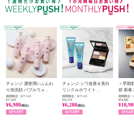
WEEKLY PUSH
W
チェンジ 濃密潤いふんわ
チェンジ シワ改善＆美白
＜早期
り泡洗顔 バブルウォ...
リンクルホワイト ...
節 新春
期間限定：8/7〜13
期間限定：8/7〜13
期間限定：8
¥17,820
¥16,126
¥34,800
¥6,980
¥6,280
¥18,98
(税込)
(税込)
60%OFF
61%OFF
45%OF