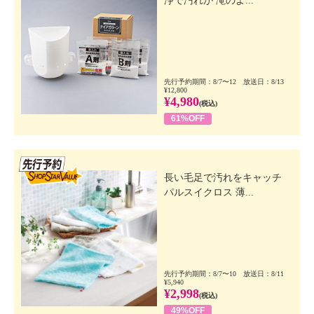
浄で汚れが 滝のよ...
先行予約期間：8/7〜12 放送日：8/13
¥12,800
¥4,980
(税込)
61%OFF
先行SSV
長い毛足で汚れをキャッチ
パルスイクロス 薄...
先行予約期間：8/7〜10 放送日：8/11
¥5,940
¥2,998
(税込)
49%OFF