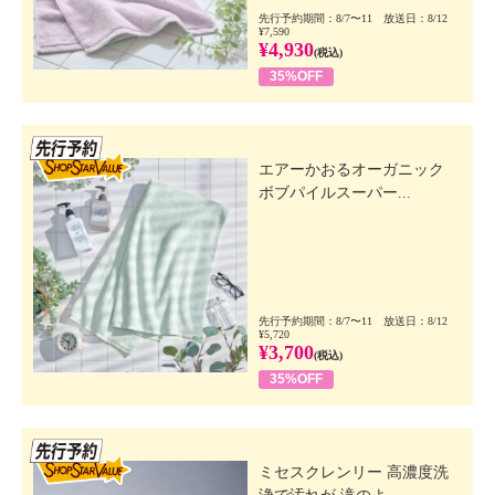
先行予約期間：8/7〜11 放送日：8/12
¥7,590
¥4,930
(税込)
35%OFF
先行SSV
エアーかおるオーガニック
ボブパイルスーパー...
先行予約期間：8/7〜11 放送日：8/12
¥5,720
¥3,700
(税込)
35%OFF
先行SSV
ミセスクレンリー 高濃度洗