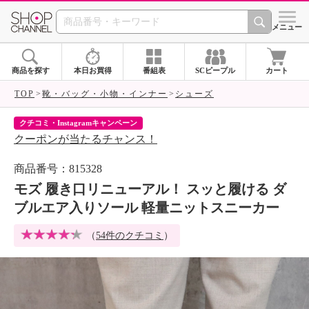
SHOP CHANNEL 
メニュー
商品を探す
本日お買得
番組表
SCピープル
カート
TOP
靴・バッグ・小物・インナー
シューズ
クチコミ・Instagramキャンペーン
ネ
クーポンが当たるチャンス！
ネ
商品番号：815328
モズ 履き口リニューアル！ スッと履ける ダ
ブルエア入りソール 軽量ニットスニーカー
（
54件のクチコミ
）