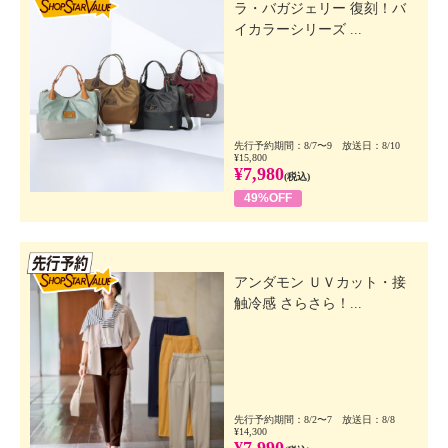
ラ・バガジェリー 復刻！バ
イカラーシリーズ ...
先行予約期間：8/7〜9 放送日：8/10
¥15,800
¥7,980
(税込)
49%OFF
先行SSV
アンダモン ＵＶカット・接
触冷感 さらさら！...
先行予約期間：8/2〜7 放送日：8/8
¥14,300