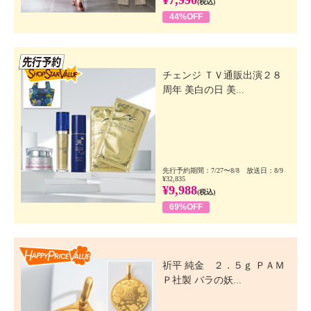
¥7,990
(税込)
44%OFF
先行SSV
チェンジ ＴＶ通販出演２８
周年 美白の日 美...
先行予約期間：7/27〜8/8 放送日：8/9
¥32,835
¥9,988
(税込)
69%OFF
Happy Price Value
祈平 純金 ２．５ｇ ＰＡＭ
Ｐ社製 バラの妖...