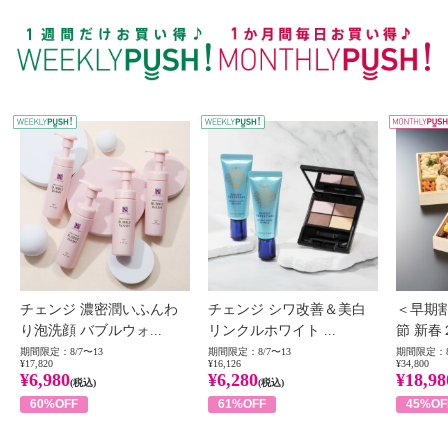
WEEKLY PUSH
W
チェンジ 濃密潤いふんわ
チェンジ シワ改善＆美白
＜早期
り泡洗顔 バブルウォ...
リンクルホワイト ...
節 新春
期間限定：8/7〜13
期間限定：8/7〜13
期間限定：8
¥17,820
¥16,126
¥34,800
¥6,980
¥6,280
¥18,98
(税込)
(税込)
60%OFF
61%OFF
45%OF