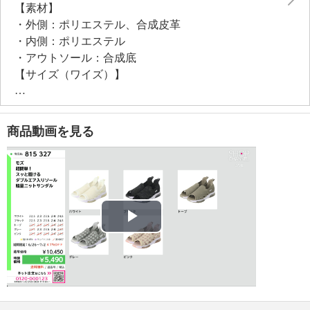
【素材】
・外側：ポリエステル、合成皮革
・内側：ポリエステル
・アウトソール：合成底
【サイズ（ワイズ）】
・３Ｅ
【サイズ（その他）】
・ヒールの高さ：約３ｃｍ
商品動画を見る
・前底厚み：約１ｃｍ
・前側着地点厚み：約２ｃｍ
・高低差：約１ｃｍ
【重さ】
・片足約２３０ｇ（サイズにより多少の差異あり）
【メンテナンス】
Play
・摩擦による色落ち、色移り注意
【原産国（地）】
Video
・中国製