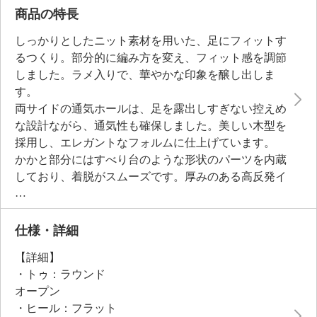
商品の特長
しっかりとしたニット素材を用いた、足にフィットす
るつくり。部分的に編み方を変え、フィット感を調節
しました。ラメ入りで、華やかな印象を醸し出しま
す。
両サイドの通気ホールは、足を露出しすぎない控えめ
な設計ながら、通気性も確保しました。美しい木型を
採用し、エレガントなフォルムに仕上げています。
かかと部分にはすべり台のような形状のパーツを内蔵
しており、着脱がスムーズです。厚みのある高反発イ
ンソールとダブルエア入りソールが、軽やかで安定感
のある歩き心地を実現。アウトソールにはゴム配合の
素材で切り替えをほどこし、滑りにくさにも考慮しま
仕様・詳細
した。
【詳細】
・トゥ：ラウンド
●普段と同じサイズをおすすめ
オープン
甲高・幅広の方、また、厚手の靴下を履かれる方は
・ヒール：フラット
ワンサイズ上をお選びください