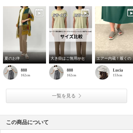
夏のお伴
大き目はご無用かと
エアー内蔵！履くのもラク、履い
888
888
Lucia
162cm
162cm
153cm
一覧を見る
この商品について