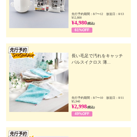
先行予約期間：8/7〜12 放送日：8/13
¥12,800
¥4,980
(税込)
61%OFF
先行SSV
長い毛足で汚れをキャッチ
パルスイクロス 薄...
先行予約期間：8/7〜10 放送日：8/11
¥5,940
¥2,998
(税込)
49%OFF
先行SSV