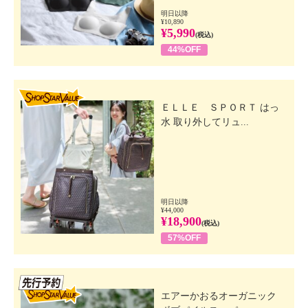
明日以降
¥10,890
¥5,990
(税込)
44%OFF
SHOP STAR VALUE
ＥＬＬＥ ＳＰＯＲＴ はっ
水 取り外してリュ...
明日以降
¥44,000
¥18,900
(税込)
57%OFF
先行SSV
エアーかおるオーガニック