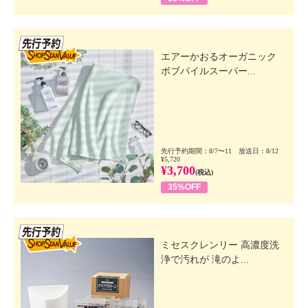
先行SSV
エアーかおるオーガニック
ボブパイルスーパー...
先行予約期間：8/7〜11 放送日：8/12
¥5,720
¥3,700
(税込)
35%OFF
先行SSV
ミセスクレンリー 高濃度洗
浄で汚れが 滝のよ...