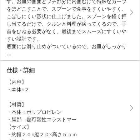
す。お皿の側面とフチ部分に内側むけて特殊なカーブ
をほどこすことで、スプーンで食事をすくいやすく、
こぼしにくい形状に仕上げました。スプーンを軽く押
し当てるだけで、クルンと料理が戻ってくるので、手
首をひねる必要がなく、最後までスムーズにすくいや
すい設計です。
底面には滑り止めがついているので、お皿がしっかり
固定され、片手でスプーンを使う時や食材をカットす
る時も安心。約１０度の傾斜がついているため、お皿
の中身が見渡しやすいのもポイントです。
仕様・詳細
シンプルで北欧風のデザインは食卓を鮮やかに彩り、
【内容】
見た目にもおしゃれ。カレーやパスタ、丼ものなど、
・本体×２
さまざまな料理に対応する大皿タイプで、たっぷりと
盛り付けることができます。お子様から高齢の方ま
【材質】
で、自分のペースで楽しく食事ができる頼もしいパー
・本体：ポリプロピレン
トナーです。
・脚部：熱可塑性エラストマー
【サイズ】
・約幅２０×縦２０×高さ５ｃｍ