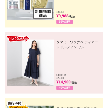
¥32,835
¥9,988
(税込)
69%OFF
GO! GO! VALUE
タマミ ワタナベ ティアー
ドドルフィン ワン...
明日以降
¥25,080
¥14,900
(税込)
40%OFF
先行SSV