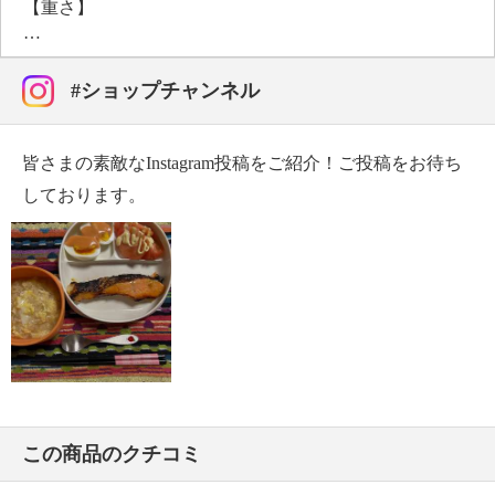
【重さ】
・約１３３ｇ（１枚）
【耐熱（冷）温度・温度差】
・耐熱温度：１４０℃
#ショップチャンネル
【使用可能 熱／冷源】
・ガス：不可、電磁（ＩＨ）調理器：不可、電熱調理
皆さまの素敵なInstagram投稿をご紹介！ご投稿をお待ち
器：不可、ハロゲン調理器：不可、電子レンジ：可、
オーブン：不可、冷蔵：可、冷凍：不可
しております。
【メンテナンス】
・食器洗い機：可、食器乾燥機：可
※詳細は商品パッケージ参照
・食器洗い乾燥機は家庭用のものを使用する。
熱風などの吹き出し口など高温の場所には置かな
い。
【使用上の注意】
※詳細は商品パッケージ参照
・火のそばに置かない。
この商品のクチコミ
・直火、オーブンおよびグリルの使用はしない。
【保証（有無）、保証期間】