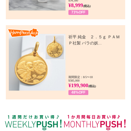
¥34,580
¥8,999
(税込)
73%OFF
Happy Price Value
祈平 純金 ２．５ｇ ＰＡＭ
Ｐ社製 バラの妖...
期間限定：8/5〜18
¥385,000
¥199,900
(税込)
48%OFF