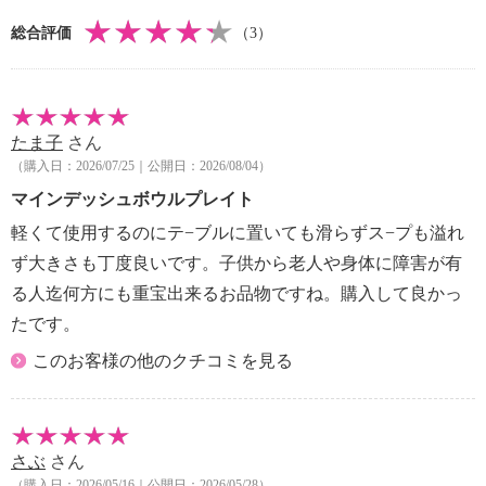
・なし
総合評価
（3）
【原産国（地）】
・中国製
たま子
さん
（購入日：2026/07/25｜公開日：2026/08/04）
マインデッシュボウルプレイト
軽くて使用するのにテ−ブルに置いても滑らずス−プも溢れ
ず大きさも丁度良いです。子供から老人や身体に障害が有
る人迄何方にも重宝出来るお品物ですね。購入して良かっ
たです。
このお客様の他のクチコミを見る
さぶ
さん
（購入日：2026/05/16｜公開日：2026/05/28）