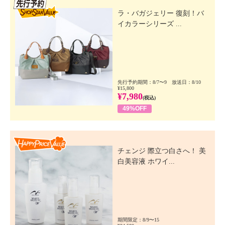
先行SSV
ラ・バガジェリー 復刻！バ
イカラーシリーズ ...
先行予約期間：8/7〜9 放送日：8/10
¥15,800
¥7,980
(税込)
49%OFF
Happy Price Value
チェンジ 際立つ白さへ！ 美
白美容液 ホワイ...
期間限定：8/9〜15