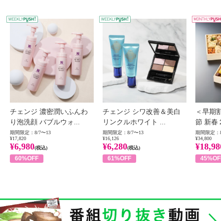
WEEKLY PUSH
W
チェンジ 濃密潤いふんわ
チェンジ シワ改善＆美白
＜早期
り泡洗顔 バブルウォ...
リンクルホワイト ...
節 新春
期間限定：8/7〜13
期間限定：8/7〜13
期間限定：8
¥17,820
¥16,126
¥34,800
¥6,980
¥6,280
¥18,98
(税込)
(税込)
60%OFF
61%OFF
45%OF