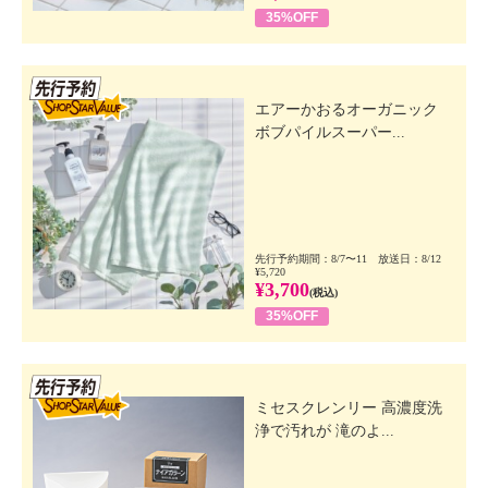
35%OFF
先行SSV
エアーかおるオーガニック
ボブパイルスーパー...
先行予約期間：8/7〜11 放送日：8/12
¥5,720
¥3,700
(税込)
35%OFF
先行SSV
ミセスクレンリー 高濃度洗
浄で汚れが 滝のよ...