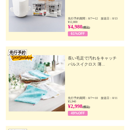
先行予約期間：8/7〜12 放送日：8/13
¥12,800
¥4,980
(税込)
61%OFF
先行SSV
長い毛足で汚れをキャッチ
パルスイクロス 薄...
先行予約期間：8/7〜10 放送日：8/11
¥5,940
¥2,998
(税込)
49%OFF