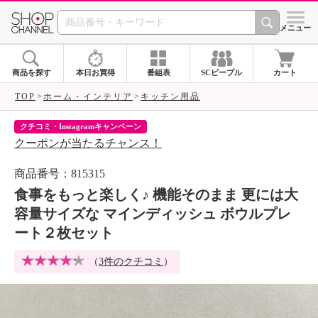
SHOP CHANNEL 
メニュー
商品を探す
本日お買得
番組表
SCピープル
カート
TOP
ホーム・インテリア
キッチン用品
クチコミ・Instagramキャンペーン
ネ
クーポンが当たるチャンス！
ネ
商品番号：815315
食事をもっと楽しく♪ 機能そのまま 更には大
容量サイズな マインディッシュ ボウルプレ
ート２枚セット
（
3件のクチコミ
）