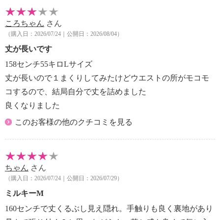
・タンブル乾燥：不可
・自然乾燥：日陰の吊り干し
ころちゃん
さん
・アイロン仕上げ：可（中温）
（購入日：2026/07/24｜公開日：2026/08/04）
・ドライクリーニング：石油系ドライクリーニング可
【メンテナンス（ケアラベル）】
丈が長いです
＜ミルキー、ブラウン、グレー、ブラック＞ネット使
158センチ55キロLサイズ
用
丈が長いので１まくりしてみたけどウエストの所がモコモ
＜ブラウン、グレー、ブラック＞水や汗などによる色
コするので、結局自分で丈を詰めました
落ち、色移り注意
良くなりました
＜ブラウン、グレー、ブラック＞摩擦による色落ち、
色移り注意
このお客様の他のクチコミを見る
＜グレー＞長時間照射による変退色注意
【原産国（地）】
・中国製
ちゃん
さん
（購入日：2026/07/24｜公開日：2026/07/29）
ミルキーM
160センチで丈くるぶし見え隠れ。手触りも良く裏地があり