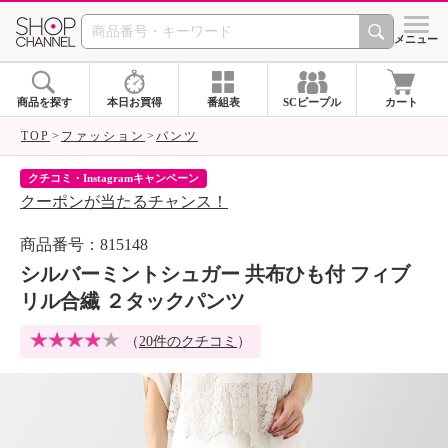
SHOP CHANNEL 
メニュー
商品を探す
本日お買得
番組表
SCピープル
カート
TOP
ファッション
パンツ
クチコミ・Instagramキャンペーン
ネ
クーポンが当たるチャンス！
ネ
商品番号：815148
シルバーミントシュガー 共布ひも付 フィブ
リル合繊 ２タックパンツ
（
20件のクチコミ
）