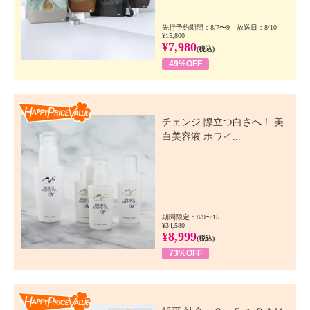
先行予約期間：8/7〜9 放送日：8/10
¥15,800
¥7,980
(税込)
49%OFF
Happy Price Value
チェンジ 際立つ白さへ！ 美
白美容液 ホワイ...
期間限定：8/9〜15
¥34,580
¥8,999
(税込)
73%OFF
Happy Price Value