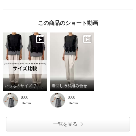
この商品のショート動画
いつものサイズで！大き目もOK！
着回し抜群組み合せ
888
888
162cm
162cm
一覧を見る