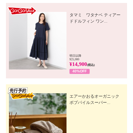
GO! GO! VALUE
タマミ ワタナベ ティアー
ドドルフィン ワン...
明日以降
¥25,080
¥14,900
(税込)
40%OFF
先行SSV
エアーかおるオーガニック
ボブパイルスーパー...