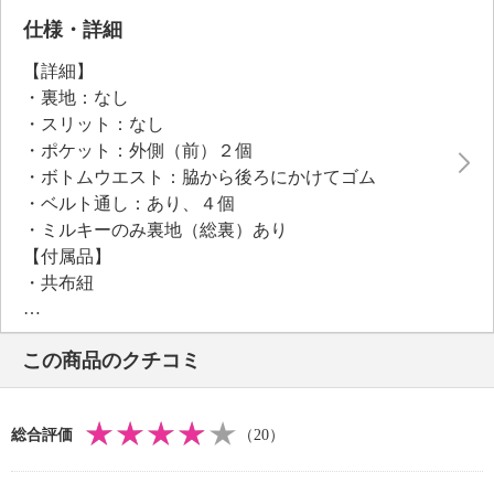
ば、ウエストマークスタイルが楽しめます。
仕様・詳細
国内で作製されたパターンを使用することで、細部ま
【詳細】
で計算された美しいシルエットを実現しました。
・裏地：なし
・スリット：なし
・ポケット：外側（前）２個
・ボトムウエスト：脇から後ろにかけてゴム
・ベルト通し：あり、４個
・ミルキーのみ裏地（総裏）あり
【付属品】
・共布紐
【素材】
＜ミルキー、ブラウン、グレー、ブラック＞ポリエス
この商品のクチコミ
テル１００％
・裏地：＜ミルキー＞ポリエステル１００％
【メンテナンス（絵表示ラベル）】
総合評価
（20）
・手洗い：可
・漂白処理：塩素系・酸素系漂白不可