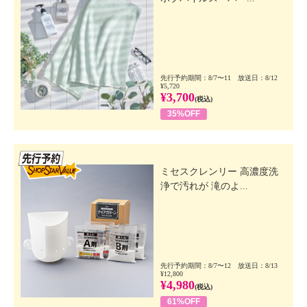
先行予約期間：8/7〜11 放送日：8/12
¥5,720
¥3,700
(税込)
35%OFF
先行SSV
ミセスクレンリー 高濃度洗
浄で汚れが 滝のよ...
先行予約期間：8/7〜12 放送日：8/13
¥12,800
¥4,980
(税込)
61%OFF