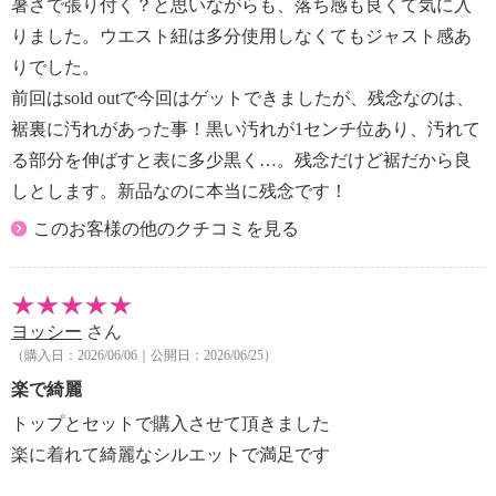
暑さで張り付く？と思いながらも、落ち感も良くて気に入
りました。ウエスト紐は多分使用しなくてもジャスト感あ
りでした。
前回はsold outで今回はゲットできましたが、残念なのは、
裾裏に汚れがあった事！黒い汚れが1センチ位あり、汚れて
る部分を伸ばすと表に多少黒く…。残念だけど裾だから良
しとします。新品なのに本当に残念です！
このお客様の他のクチコミを見る
ヨッシー
さん
（購入日：2026/06/06｜公開日：2026/06/25）
楽で綺麗
トップとセットで購入させて頂きました
楽に着れて綺麗なシルエットで満足です