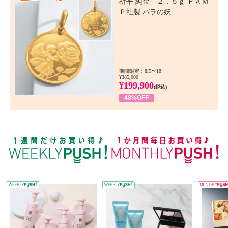
祈平 純金 ２．５ｇ ＰＡＭ
Ｐ社製 バラの妖...
期間限定：8/5〜18
¥385,000
¥199,900
(税込)
48%OFF
WEEKLY PUSH
W