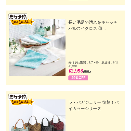
先行SSV
長い毛足で汚れをキャッチ
パルスイクロス 薄...
先行予約期間：8/7〜10 放送日：8/11
¥5,940
¥2,998
(税込)
49%OFF
先行SSV
ラ・バガジェリー 復刻！バ
イカラーシリーズ ...