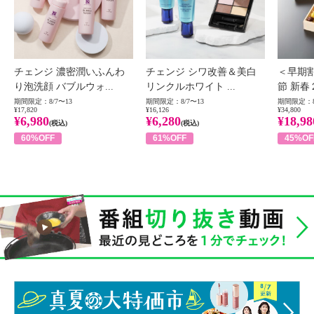
チェンジ 濃密潤いふんわ
チェンジ シワ改善＆美白
＜早期
り泡洗顔 バブルウォ...
リンクルホワイト ...
節 新春
期間限定：8/7〜13
期間限定：8/7〜13
期間限定：8
¥17,820
¥16,126
¥34,800
¥6,980
¥6,280
¥18,98
(税込)
(税込)
60%OFF
61%OFF
45%OF