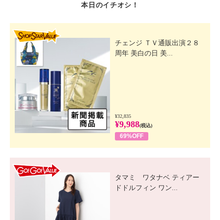
本日のイチオシ！
SHOP STAR VALUE
チェンジ ＴＶ通販出演２８
周年 美白の日 美...
¥32,835
¥9,988
(税込)
69%OFF
GO! GO! VALUE
タマミ ワタナベ ティアー
ドドルフィン ワン...