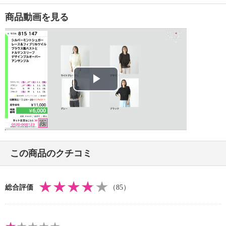
【メンテナンス（絵表示ラベル）】
商品動画を見る
・手洗い：可
・漂白処理：塩素系・酸素系漂白不可
・タンブル乾燥：不可
・自然乾燥：日陰の吊り干し
・アイロン仕上げ：可（中温）
・ドライクリーニング：石油系ドライクリーニング可
Play
【メンテナンス（ケアラベル）】
＜ライトグレージュ、ブラウン、グレー、ブラック＞
Video
過度な力をかけない
＜ライトグレージュ、ブラウン、グレー、ブラック＞
ネット使用
この商品のクチコミ
＜ブラウン、グレー、ブラック＞水や汗などによる色
落ち、色移り注意
＜グレー＞長時間照射による変退色注意
総合評価
（85）
【個体差あり】
・個体差あり
【原産国（地）】