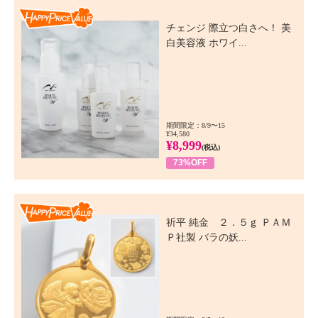
Happy Price Value
チェンジ 際立つ白さへ！ 美
白美容液 ホワイ...
期間限定：8/9〜15
¥34,580
¥8,999
(税込)
73%OFF
Happy Price Value
祈平 純金 ２．５ｇ ＰＡＭ
Ｐ社製 バラの妖...