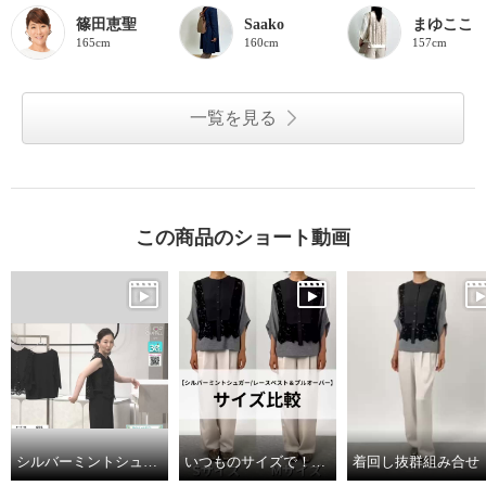
篠田恵聖
Saako
まゆここ
165cm
160cm
157cm
一覧を見る
この商品のショート動画
シルバーミントシュガー レース＆フィブリルツイル ブラウス風ベストと ドルマンスリーブ デザインプルオーバー アンサンブル
いつものサイズで！大き目もOK！
着回し抜群組み合せ