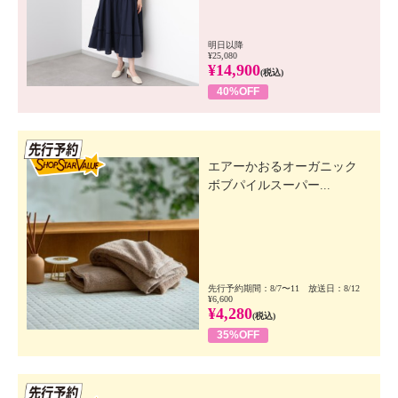
明日以降
¥25,080
¥14,900
(税込)
40%OFF
先行SSV
エアーかおるオーガニック
ボブパイルスーパー...
先行予約期間：8/7〜11 放送日：8/12
¥6,600
¥4,280
(税込)
35%OFF
先行SSV