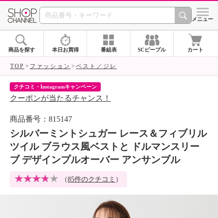
SHOP CHANNEL 
メニュー
商品を探す
本日お買得
番組表
SCピープル
カート
TOP
ファッション
ベスト／ジレ
クチコミ・Instagramキャンペーン
ネ
クーポンが当たるチャンス！
ネ
商品番号：815147
シルバーミントシュガー レース＆フィブリル
ツイル ブラウス風ベストと ドルマンスリー
ブ デザインプルオーバー アンサンブル
（
85件のクチコミ
）