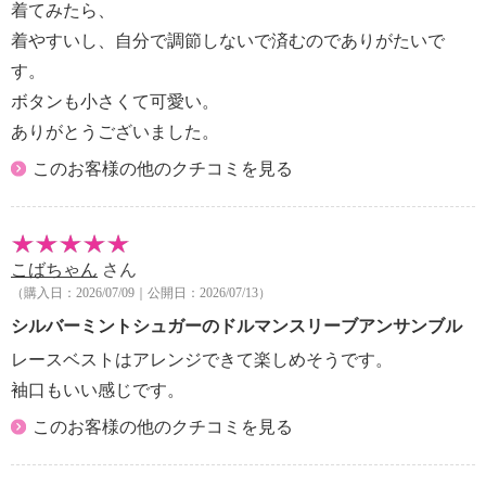
着てみたら、
＜ライトグレージュ、ブラウン、グレー、ブラック＞
着やすいし、自分で調節しないで済むのでありがたいで
毛玉が生じるおそれあり
＜ライトグレージュ、ブラウン、グレー、ブラック＞
す。
ネット使用
ボタンも小さくて可愛い。
＜ブラウン、グレー、ブラック＞水や汗などによる色
ありがとうございました。
落ち、色移り注意
このお客様の他のクチコミを見る
＜ブラック＞摩擦による色落ち、色移り注意
【原産国（地）】
・中国製
こばちゃん
さん
（購入日：2026/07/09｜公開日：2026/07/13）
シルバーミントシュガーのドルマンスリーブアンサンブル
レースベストはアレンジできて楽しめそうです。
袖口もいい感じです。
このお客様の他のクチコミを見る