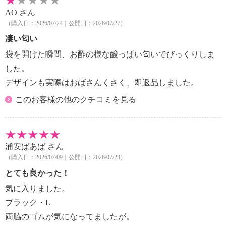
・中国製
AO
さん
（購入日：2026/07/24｜公開日：2026/07/27）
＜プルオーバー＞
凄い匂い
【詳細】
・袖の長さ：七分袖
袋を開けた瞬間、お酢の様な酸っぱい匂いでびっくりしま
・裏地：なし
した。
・裾スリット：なし
デザインも実際はおばさんくさく、即返品しました。
・ポケット：なし
このお客様の他のクチコミを見る
【素材】
・ポリエステル６６％、レーヨン２８％、ポリウレタ
ン６％
【メンテナンス（絵表示ラベル）】
浦安ばあば
さん
・手洗い：可
（購入日：2026/07/09｜公開日：2026/07/23）
・漂白処理：塩素系・酸素系漂白不可
とても良かった！
・タンブル乾燥：不可
・自然乾燥：日陰の吊り干し
気に入りました。
・アイロン仕上げ：可（低温）
ブラック・L
・ドライクリーニング：石油系ドライクリーニング可
両脇のゴムが気になってましたが。
【メンテナンス（ケアラベル）】