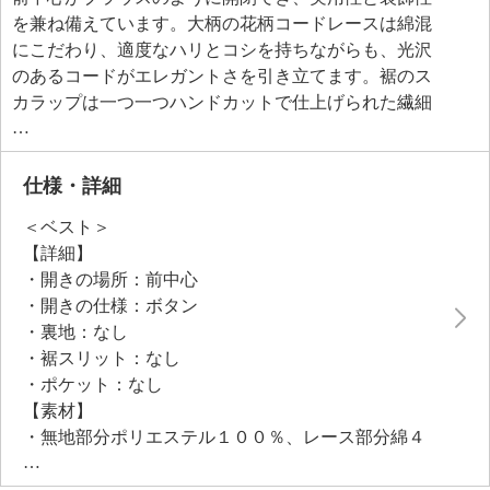
を兼ね備えています。大柄の花柄コードレースは綿混
にこだわり、適度なハリとコシを持ちながらも、光沢
のあるコードがエレガントさを引き立てます。裾のス
カラップは一つ一つハンドカットで仕上げられた繊細
なつくり。
＜プルオーバー＞
身頃と袖は接がず一枚に続けて贅沢に生地を使い、袖
仕様・詳細
にデザイン性を持たせました。袖下はカービーなドル
＜ベスト＞
マンスリーブで、腕をおろすとドレープのように美し
【詳細】
い表情を見せます。肩から袖口にかけて繊細な曲線を
・開きの場所：前中心
描き、エレガントな雰囲気を演出。ゆったりとした身
・開きの仕様：ボタン
幅で身体のラインを自然にカバーしながらも、女性ら
・裏地：なし
しい柔らかな印象を与えます。
・裾スリット：なし
国内で作製されたパターンを使用することで、細部ま
・ポケット：なし
で計算された美しいシルエットを実現しました。
【素材】
・無地部分ポリエステル１００％、レース部分綿４
５％、ナイロン２５％、レーヨン２５％
・、再生繊維（セルロース）４％、ポリエステル１％