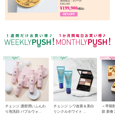
期間限定：8/5〜18
¥385,000
¥199,900
(税込)
48%OFF
WEEKLY PUSH
W
チェンジ 濃密潤いふんわ
チェンジ シワ改善＆美白
＜早期
り泡洗顔 バブルウォ...
リンクルホワイト ...
節 新春