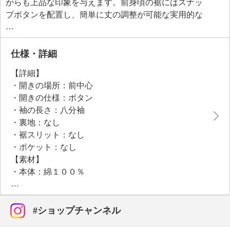
がらも上品な印象を与えます。前身頃の裾にはスナッ
プボタンを配置し、簡単に丈の調整が可能な実用的な
仕様となっています。
●普段と同じサイズをおすすめ
仕様・詳細
【詳細】
・開きの場所：前中心
・開きの仕様：ボタン
・袖の長さ：八分袖
・裏地：なし
・裾スリット：なし
・ポケット：なし
【素材】
・本体：綿１００％
・テープ部分：ポリエステル１００％
【メンテナンス（絵表示ラベル）】
・洗濯機：可
#ショップチャンネル
・漂白処理：塩素系・酸素系漂白不可