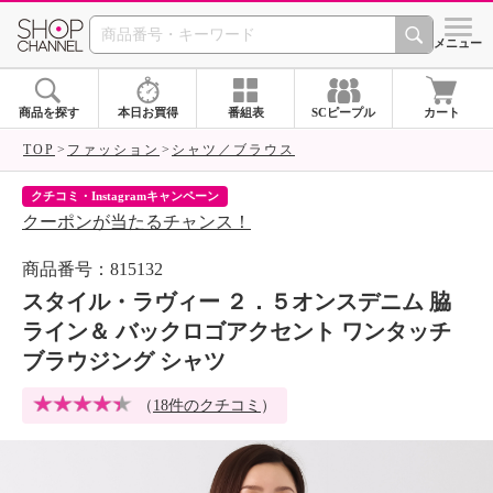
SHOP CHANNEL 
メニュー
商品を探す
本日お買得
番組表
SCピープル
カート
TOP
ファッション
シャツ／ブラウス
クチコミ・Instagramキャンペーン
ネ
クーポンが当たるチャンス！
ネ
商品番号：815132
スタイル・ラヴィー ２．５オンスデニム 脇
ライン＆ バックロゴアクセント ワンタッチ
ブラウジング シャツ
（
18件のクチコミ
）