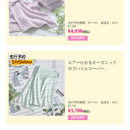
先行予約期間：8/7〜11 放送日：8/12
¥7,590
¥4,930
(税込)
35%OFF
先行SSV
エアーかおるオーガニック
ボブパイルスーパー...
先行予約期間：8/7〜11 放送日：8/12
¥5,720
¥3,700
(税込)
35%OFF