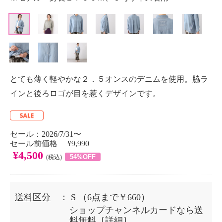
とても薄く軽やかな２．５オンスのデニムを使用。脇ラ
インと後ろロゴが目を惹くデザインです。
セール：2026/7/31〜
セール前価格
¥9,990
¥4,500
54%OFF
(税込)
送料区分
： S
（6点まで￥660）
ショップチャンネルカードなら送
料無料［
詳細
］