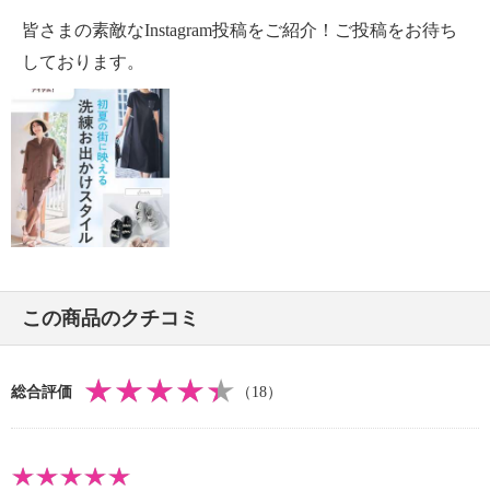
・タンブル乾燥：不可
皆さまの素敵なInstagram投稿をご紹介！ご投稿をお待ち
・自然乾燥：日陰の吊り干し
・アイロン仕上げ：可（中温）
しております。
・ドライクリーニング：石油系ドライクリーニング可
・ウエットクリーニング：可
【メンテナンス（ケアラベル）】
・長時間照射による変退色注意
・単品洗い
・摩擦による色落ち、色移り注意
【原産国（地）】
・中国製
この商品のクチコミ
総合評価
（18）