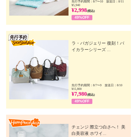
先行予約期間：8/7〜10 放送日：8/11
¥5,940
¥2,998
(税込)
49%OFF
先行SSV
ラ・バガジェリー 復刻！バ
イカラーシリーズ ...
先行予約期間：8/7〜9 放送日：8/10
¥15,800
¥7,980
(税込)
49%OFF
Happy Price Value
チェンジ 際立つ白さへ！ 美
白美容液 ホワイ...