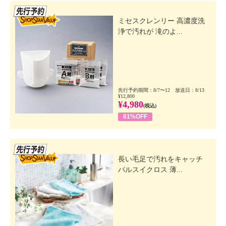
先行SSV
ミセスクレンリー 高濃度洗
浄で汚れが 滝のよ...
先行予約期間：8/7〜12 放送日：8/13
¥12,800
¥4,980
(税込)
61%OFF
先行SSV
長い毛足で汚れをキャッチ
パルスイクロス 薄...