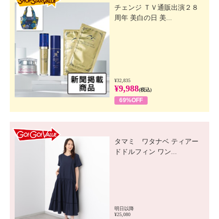
チェンジ ＴＶ通販出演２８
周年 美白の日 美...
¥32,835
¥9,988
(税込)
69%OFF
GO! GO! VALUE
タマミ ワタナベ ティアー
ドドルフィン ワン...
明日以降
¥25,080