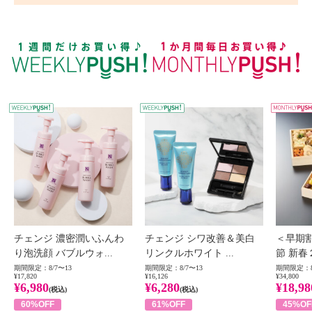
WEEKLY PUSH
W
チェンジ 濃密潤いふんわ
チェンジ シワ改善＆美白
＜早期
り泡洗顔 バブルウォ...
リンクルホワイト ...
節 新春
期間限定：8/7〜13
期間限定：8/7〜13
期間限定：8
¥17,820
¥16,126
¥34,800
¥6,980
¥6,280
¥18,98
(税込)
(税込)
60%OFF
61%OFF
45%OF