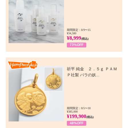
期間限定：8/9〜15
¥34,580
¥8,999
(税込)
73%OFF
Happy Price Value
祈平 純金 ２．５ｇ ＰＡＭ
Ｐ社製 バラの妖...
期間限定：8/5〜18
¥385,000
¥199,900
(税込)
48%OFF