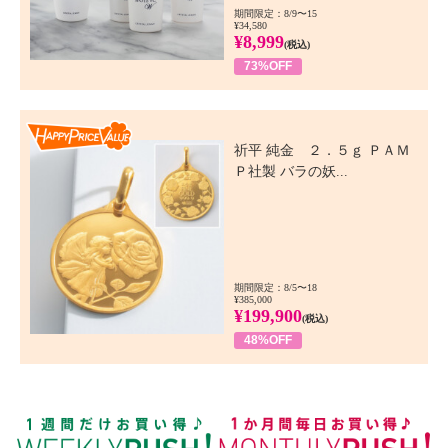
期間限定：8/9〜15
¥34,580
¥8,999
(税込)
73%OFF
Happy Price Value
祈平 純金 ２．５ｇ ＰＡＭ
Ｐ社製 バラの妖...
期間限定：8/5〜18
¥385,000
¥199,900
(税込)
48%OFF