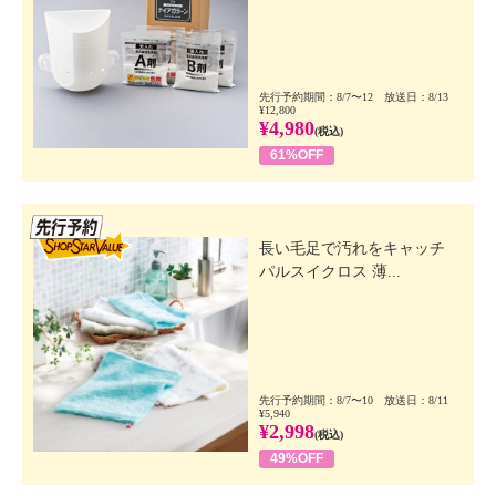
先行予約期間：8/7〜12 放送日：8/13
¥12,800
¥4,980
(税込)
61%OFF
先行SSV
長い毛足で汚れをキャッチ
パルスイクロス 薄...
先行予約期間：8/7〜10 放送日：8/11
¥5,940
¥2,998
(税込)
49%OFF