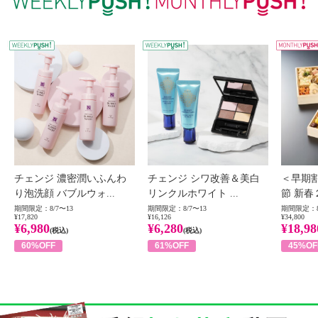
WEEKLY PUSH
W
チェンジ 濃密潤いふんわ
チェンジ シワ改善＆美白
＜早期
り泡洗顔 バブルウォ...
リンクルホワイト ...
節 新春
期間限定：8/7〜13
期間限定：8/7〜13
期間限定：8
¥17,820
¥16,126
¥34,800
¥6,980
¥6,280
¥18,98
(税込)
(税込)
60%OFF
61%OFF
45%OF