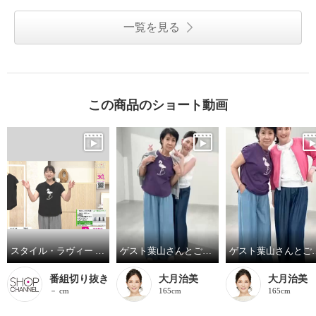
一覧を見る
この商品のショート動画
スタイル・ラヴィー 接触冷感 フラミンゴモティーフ スパンコール＆ 刺しゅうアクセント プルオーバー
ゲスト葉山さんとご一緒しました! Part.2
ゲスト葉山さん
番組切り抜き
大月治美
大月治美
－ cm
165cm
165cm