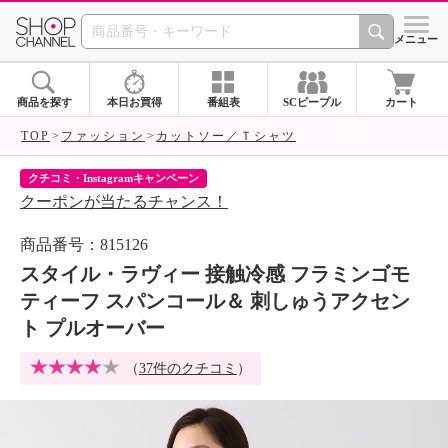
SHOP CHANNEL 
メニュー
商品を探す
本日お買得
番組表
SCピープル
カート
TOP
ファッション
カットソー／Ｔシャツ
クチコミ・Instagramキャンペーン
ネ
クーポンが当たるチャンス！
ネ
商品番号：815126
スタイル・ラヴィー 接触冷感 フラミンゴモ
ティーフ スパンコール＆ 刺しゅうアクセン
ト プルオーバー
（
37件のクチコミ
）