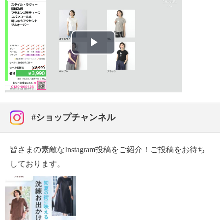
・ドライクリーニング：不可
・ウエットクリーニング：可
【メンテナンス（ケアラベル）】
・長時間照射による変退色注意
・単品洗い
Play
・摩擦による色落ち、色移り注意
【原産国（地）】
Video
・中国製
#ショップチャンネル
皆さまの素敵なInstagram投稿をご紹介！ご投稿をお待ち
しております。