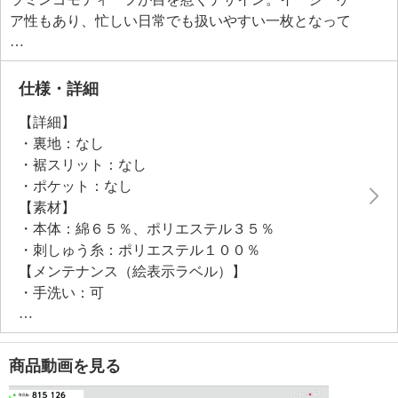
ア性もあり、忙しい日常でも扱いやすい一枚となって
います。
●普段と同じサイズをおすすめ
仕様・詳細
【詳細】
・裏地：なし
・裾スリット：なし
・ポケット：なし
【素材】
・本体：綿６５％、ポリエステル３５％
・刺しゅう糸：ポリエステル１００％
【メンテナンス（絵表示ラベル）】
・手洗い：可
・漂白処理：塩素系・酸素系漂白不可
・タンブル乾燥：不可
・自然乾燥：日陰の吊り干し
商品動画を見る
・アイロン仕上げ：可（中温）