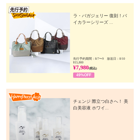
先行SSV
ラ・バガジェリー 復刻！バ
イカラーシリーズ ...
先行予約期間：8/7〜9 放送日：8/10
¥15,800
¥7,980
(税込)
49%OFF
Happy Price Value
チェンジ 際立つ白さへ！ 美
白美容液 ホワイ...