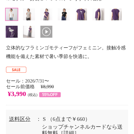
立体的なフラミンゴモティーフがフェミニン。接触冷感
機能を備えた素材で暑い季節を快適に。
セール：2026/7/31〜
セール前価格
¥8,990
¥3,990
55%OFF
(税込)
送料区分
： S
（6点まで￥660）
ショップチャンネルカードなら送
料無料［
詳細
］