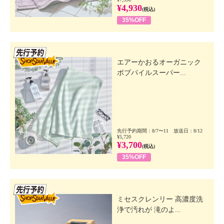
¥4,930
(税込)
35%OFF
先行SSV
エアーかおるオーガニック
ボブパイルスーパー...
先行予約期間：8/7〜11 放送日：8/12
¥5,720
¥3,700
(税込)
35%OFF
先行SSV
ミセスクレンリー 高濃度洗
浄で汚れが 滝のよ...