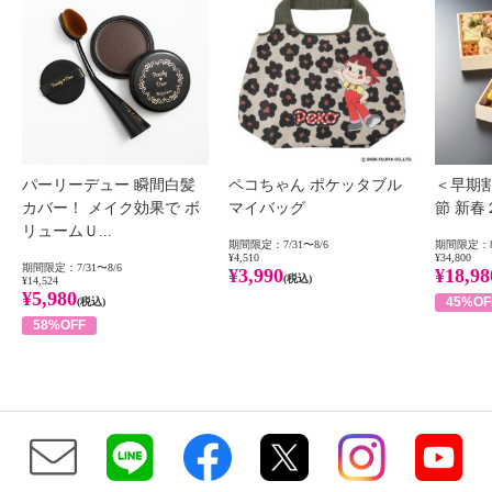
パーリーデュー 瞬間白髪
ペコちゃん ポケッタブル
＜早期
カバー！ メイク効果で ボ
マイバッグ
節 新
リュームＵ...
期間限定：7/31〜8/6
期間限定：8
¥4,510
¥34,800
期間限定：7/31〜8/6
¥3,990
¥18,98
(税込)
¥14,524
¥5,980
45%OF
(税込)
58%OFF