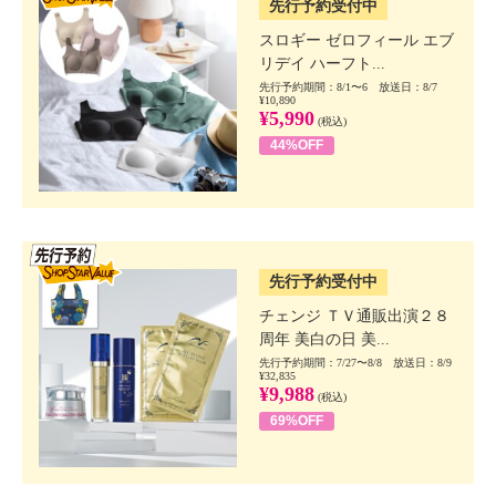
先行予約受付中
スロギー ゼロフィール エブ
リデイ ハーフト...
先行予約期間：8/1〜6 放送日：8/7
¥10,890
¥5,990
(税込)
44%OFF
SSV先行
先行予約受付中
チェンジ ＴＶ通販出演２８
周年 美白の日 美...
先行予約期間：7/27〜8/8 放送日：8/9
¥32,835
¥9,988
(税込)
69%OFF