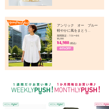
Happy Price value
アンリック オー ブルー
軽やかに風をまとう...
期間限定：7/31〜8/6
¥8,900
¥4,980
(税込)
44%OFF
WEEKLY PUSH
W