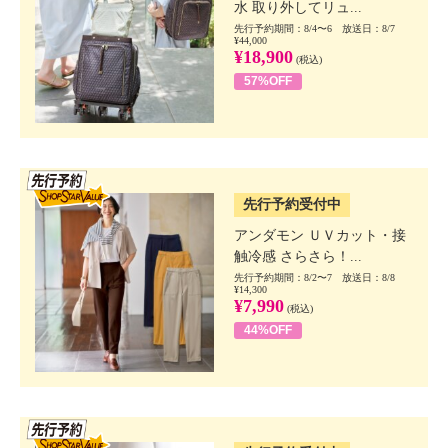
水 取り外してリュ...
先行予約期間：8/4〜6 放送日：8/7
¥44,000
¥18,900
(税込)
57%OFF
SSV先行
先行予約受付中
アンダモン ＵＶカット・接
触冷感 さらさら！...
先行予約期間：8/2〜7 放送日：8/8
¥14,300
¥7,990
(税込)
44%OFF
SSV先行