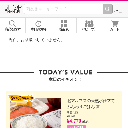
SHOP CHANNEL ショ
メニュー
商品を探す
本日お買得
番組表
SCピープル
カート
現在、お取扱いしていません。
本日のイチオシ！
SHOP STAR VALUE
北アルプスの天然水仕立て
ふんわりごはん 富...
明日以降
¥8,640
¥4,770
(税込)
44%OFF