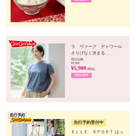
GO!GO! VALUE
ラ ヴァーグ デトワール
さりげなく決まる ...
明日以降
¥9,900
¥5,980
(税込)
39%OFF
SSV先行
先行予約受付中
ＥＬＬＥ ＳＰＯＲＴ はっ