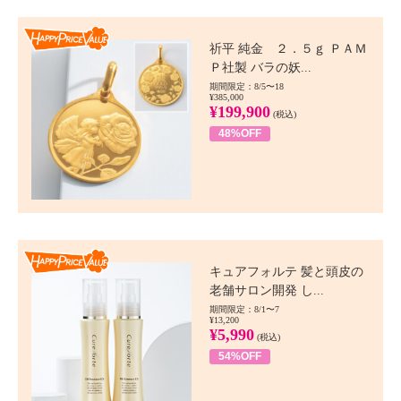
Happy Price value
祈平 純金 ２．５ｇ ＰＡＭ
Ｐ社製 バラの妖...
期間限定：8/5〜18
¥385,000
¥199,900
(税込)
48%OFF
Happy Price value
キュアフォルテ 髪と頭皮の
老舗サロン開発 し...
期間限定：8/1〜7
¥13,200
¥5,990
(税込)
54%OFF