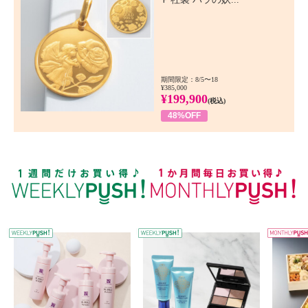
期間限定：8/5〜18
¥385,000
¥199,900
(税込)
48%OFF
WEEKLY PUSH
W