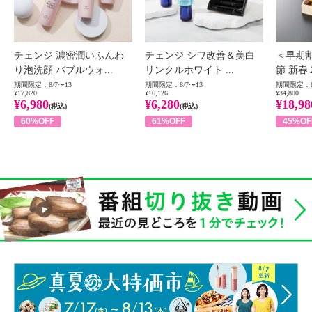
チェンジ 濃密潤いふんわ
チェンジ シワ改善＆美白
＜早期
り泡洗顔 バブルウォ...
リンクルホワイト ...
節 新春
期間限定：8/7〜13
期間限定：8/7〜13
期間限定：8
¥17,820
¥16,126
¥34,800
¥6,980
¥6,280
¥18,98
(税込)
(税込)
60%OFF
61%OFF
45%OF