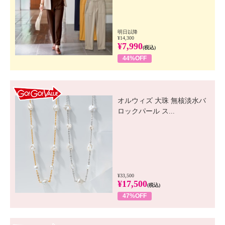
明日以降
¥14,300
¥7,990
(税込)
44%OFF
GO! GO! VALUE
オルウィズ 大珠 無核淡水バ
ロックパール ス...
¥33,500
¥17,500
(税込)
47%OFF