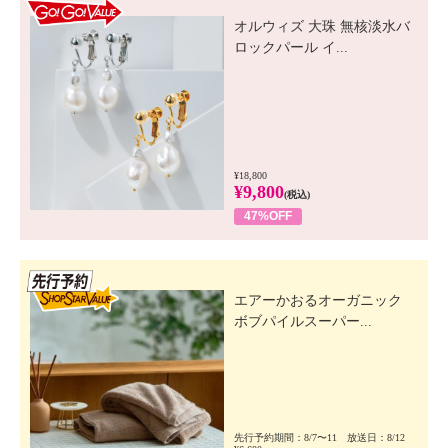
GO! GO! VALUE
オルウィズ 大珠 無核淡水バ
ロックパール イ...
¥18,800
¥9,800
(税込)
47%OFF
先行SSV
エアーかおるオーガニック
ボブパイルスーパー...
先行予約期間：8/7〜11 放送日：8/12