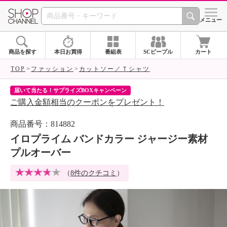
SHOP CHANNEL 
メニュー
商品を探す
本日お買得
番組表
SCピープル
カート
TOP
ファッション
カットソー／Ｔシャツ
届いて当たる！サプライズBOXキャンペーン
ク
ご購入金額相当のクーポンをプレゼント！
ク
商品番号：814882
イロプライム バンドカラー ジャージー素材
プルオーバー
（
8件のクチコミ
）