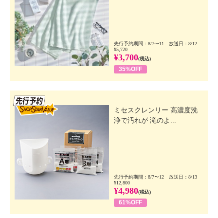
先行予約期間：8/7〜11 放送日：8/12
¥5,720
¥3,700
(税込)
35%OFF
先行SSV
ミセスクレンリー 高濃度洗
浄で汚れが 滝のよ...
先行予約期間：8/7〜12 放送日：8/13
¥12,800
¥4,980
(税込)
61%OFF