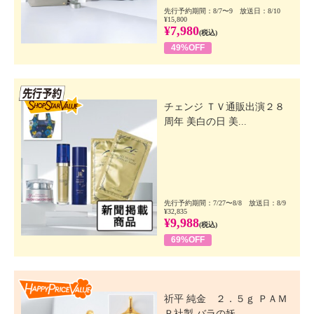
先行予約期間：8/7〜9 放送日：8/10
¥15,800
¥7,980
(税込)
49%OFF
先行SSV
チェンジ ＴＶ通販出演２８
周年 美白の日 美...
先行予約期間：7/27〜8/8 放送日：8/9
¥32,835
¥9,988
(税込)
69%OFF
Happy Price Value
祈平 純金 ２．５ｇ ＰＡＭ
Ｐ社製 バラの妖...