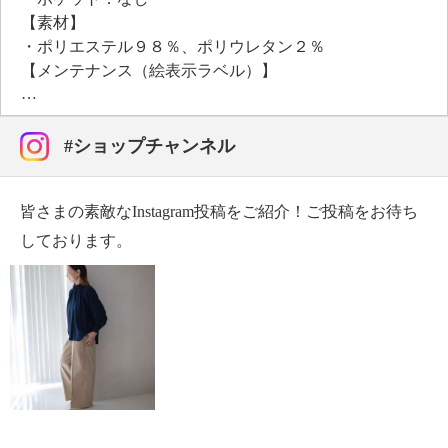
【素材】
・ポリエステル９８％、ポリウレタン２％
【メンテナンス（絵表示ラベル）】
・洗濯機：可
・漂白処理：塩素系・酸素系漂白不可
・タンブル乾燥：不可
#ショップチャンネル
・自然乾燥：日陰の吊り干し
・アイロン仕上げ：可（低温）
皆さまの素敵なInstagram投稿をご紹介！ご投稿をお待ち
・ドライクリーニング：不可
・ウエットクリーニング：可
しております。
【メンテナンス（ケアラベル）】
・単品洗い
・水や汗などによる色落ち、色移り注意
・摩擦による色落ち、色移り注意
・ネット使用
【原産国（地）】
・中国製