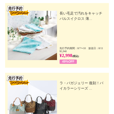
先行SSV
長い毛足で汚れをキャッチ
パルスイクロス 薄...
先行予約期間：8/7〜10 放送日：8/11
¥5,940
¥2,998
(税込)
49%OFF
先行SSV
ラ・バガジェリー 復刻！バ
イカラーシリーズ ...