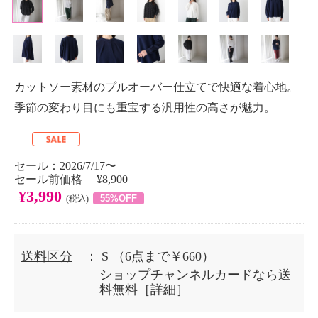
カットソー素材のプルオーバー仕立てで快適な着心地。
季節の変わり目にも重宝する汎用性の高さが魅力。
セール：2026/7/17〜
セール前価格
¥8,900
¥3,990
55%OFF
(税込)
送料区分
： S
（6点まで￥660）
ショップチャンネルカードなら送
料無料［
詳細
］