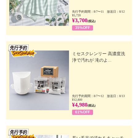
先行予約期間：8/7〜11 放送日：8/12
¥5,720
¥3,700
(税込)
35%OFF
先行SSV
ミセスクレンリー 高濃度洗
浄で汚れが 滝のよ...
先行予約期間：8/7〜12 放送日：8/13
¥12,800
¥4,980
(税込)
61%OFF
先行SSV