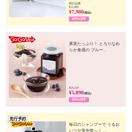
明日以降
¥15,800
¥7,980
(税込)
49%OFF
GO! GO! VALUE
果実たっぷり！ とろりなめ
らか食感の ブルー...
¥14,520
¥5,890
(税込)
59%OFF
先行SSV
毎日のシャンプーで うるお
いツヤ美色髪へ！ ...