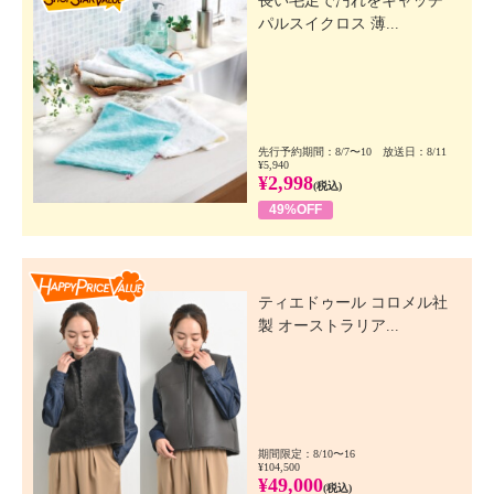
長い毛足で汚れをキャッチ
パルスイクロス 薄...
先行予約期間：8/7〜10 放送日：8/11
¥5,940
¥2,998
(税込)
49%OFF
Happy Price Value
ティエドゥール コロメル社
製 オーストラリア...
期間限定：8/10〜16
¥104,500
¥49,000
(税込)