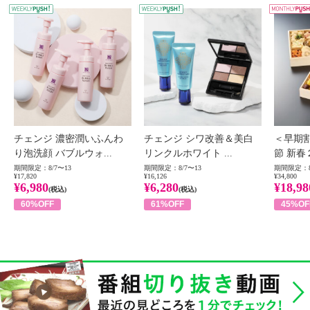
WEEKLY PUSH
W
チェンジ 濃密潤いふんわ
チェンジ シワ改善＆美白
＜早期
り泡洗顔 バブルウォ...
リンクルホワイト ...
節 新春
期間限定：8/7〜13
期間限定：8/7〜13
期間限定：8
¥17,820
¥16,126
¥34,800
¥6,980
¥6,280
¥18,98
(税込)
(税込)
60%OFF
61%OFF
45%OF