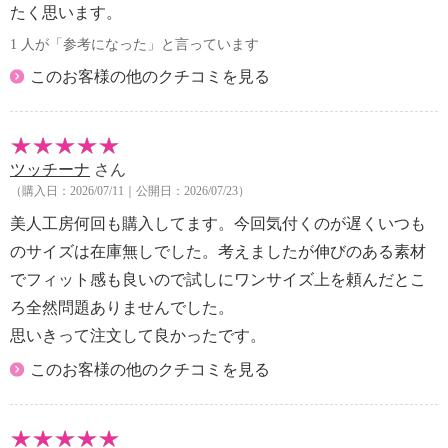
たく思います。
Ｆ８０、Ｆ８５、Ｇ８０
・３Ｌ：Ａ９０、Ｂ８５、Ｂ９０、Ｃ８５、Ｃ９０・
1 人が「参考になった」と言っています
３Ｌ−ＤＥ：Ｄ８５、Ｄ９０、Ｅ８５、Ｅ９０
このお客様の他のクチコミを見る
・３Ｌ−ＦＧ：Ｆ８５、Ｆ９０、Ｇ８５、Ｇ９０
【原産国（地）】
・中国製
ツッチーナ
さん
（購入日：2026/07/11｜公開日：2026/07/23）
美人工房何回も購入してます。今回気付くのが遅くいつも
のサイズは在庫無しでした。考えましたが伸びのある素材
でフィット感も良いので試しにワンサイズ上を頼んだとこ
ろ全然問題ありませんでした。
思いきって注文して良かったです。
このお客様の他のクチコミを見る