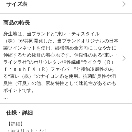
サイズ表
商品の特長
身生地は、当ブランドと“東レ・テキスタイル
（株）”が共同開発した、当ブランドオリジナルの日本
製ツインネットを使用。縦横斜め全方向にしなやかに
伸縮するため抜群の着心地です。伸縮性のある“東レ・
ライクラ社”のポリウレタン弾性繊維“ライクラ（Ｒ）
ｆｒｅｓｈＦＸ（Ｒ）ファイバー”と接触冷感性のあ
る“東レ（株）”のナイロン糸を使用。抗菌防臭性や消
臭性（汗臭）の他、素材特性として速乾性があるのも
ポイントです。
後ろ上部のデザインをＶラインへアップデート。前後
の胸元と後上部をともにＶラインで仕上げた「ダブル
Ｖデザイン」を採用しました。段差が出にくく、全体
仕様・詳細
をすっきりと見せる設計です。薄着の季節でも下着が
【詳細】
表にひびきにくく、安心して着用可能。Ｖライン構造
・裾スリット：なし