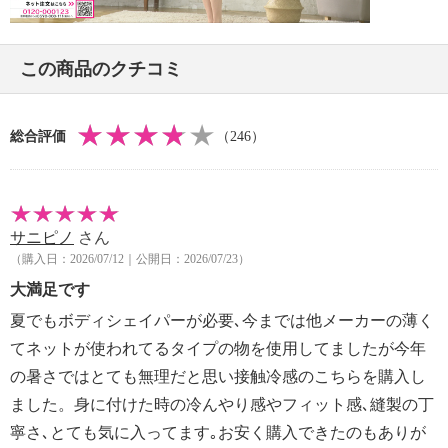
【メンテナンス（ケアラベル）】
・ダークセット ：サマーブラック、アイスカカオ
＜ベージュセット、ダークセット＞過度な力をかけな
●基本はお洋服のサイズとブラジャー相当サイズを参考
い
に選択。「サイズの選び方」のフリップを参照くださ
この商品のクチコミ
＜ダークセット＞単品洗い
い。
＜ダークセット＞水や汗などによる色落ち、色移り注
●ＦＧカップ（Ｍ、Ｌ、ＬＬ、３Ｌ）は、後ろ身頃アン
意
ダー部に補強有（パワーネット）。大きなバストを支
総合評価
（246）
【その他】
えるため。
【ブラジャー相当サイズ】
・Ｓ：Ａ６５、Ａ７０、Ｂ６５、Ｂ７０、Ｃ６５
・Ｓ−ＤＥ：Ｄ６５、Ｄ７０、Ｅ６５
サニピノ
さん
・Ｓ−ＦＧ：Ｆ６５、Ｆ７０、Ｇ６５
（購入日：2026/07/12｜公開日：2026/07/23）
・Ｍ：Ａ７５、Ｂ７０、Ｂ７５、Ｃ７０
大満足です
・Ｍ−ＤＥ：Ｄ７０、Ｄ７５、Ｅ７０
・Ｍ−ＦＧ：Ｆ７０、Ｆ７５、Ｇ７０
夏でもボディシェイパーが必要､今までは他メーカーの薄く
・Ｌ：Ａ８０、Ｂ７５、Ｂ８０、Ｃ７５
てネットが使われてるタイプの物を使用してましたが今年
・Ｌ−ＤＥ：Ｄ７５、Ｄ８０、Ｅ７５
の暑さではとても無理だと思い接触冷感のこちらを購入し
・Ｌ−ＦＧ：Ｆ７５、Ｆ８０、Ｇ７５
ました。身に付けた時の冷んやり感やフィット感､縫製の丁
・ＬＬ：Ａ８５、Ｂ８０、Ｂ８５、Ｃ８０
寧さ､とても気に入ってます｡お安く購入できたのもありが
・ＬＬ−ＤＥ：Ｄ８０、Ｄ８５、Ｅ８０・ＬＬ−ＦＧ：