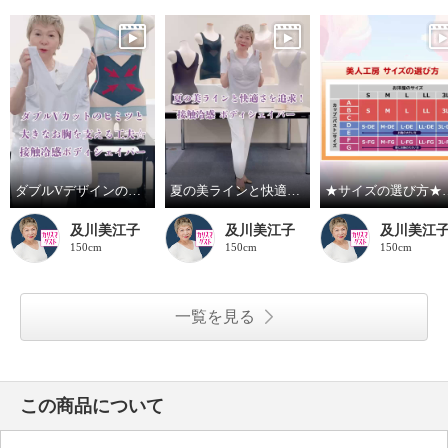
ダブルVデザインのヒミツと大きなお胸を支える工夫 接触冷感ボディシェイパー
夏の美ラインと快適さを追求！接触冷感ボディシェイパー
★サイズの選び方★ボ
及川美江子
及川美江子
及川美江
150cm
150cm
150cm
一覧を見る
この商品について