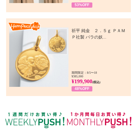
53%OFF
Happy Price Value
祈平 純金 ２．５ｇ ＰＡＭ
Ｐ社製 バラの妖...
期間限定：8/5〜18
¥385,000
¥199,900
(税込)
48%OFF