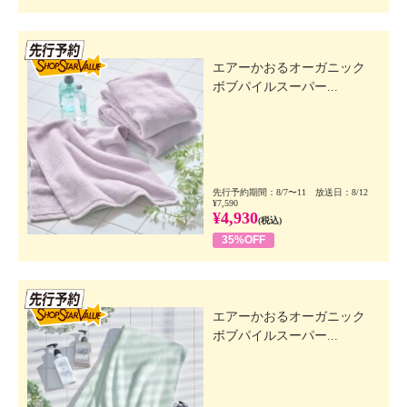
先行SSV
エアーかおるオーガニック
ボブパイルスーパー...
先行予約期間：8/7〜11 放送日：8/12
¥7,590
¥4,930
(税込)
35%OFF
先行SSV
エアーかおるオーガニック
ボブパイルスーパー...