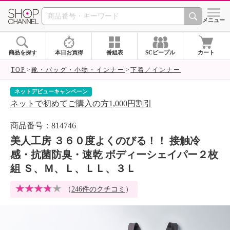
SHOP CHANNEL 
メニュー
商品を探す
本日お買得
番組表
SCピープル
カート
TOP
靴・バッグ・小物・インナー
下着／インナー
ネットデビューキャンペーン
シ
ネットで初めてご購入の方1,000円割引
ア
商品番号：814746
美人工房 ３６０度よくのびる！！ 接触冷
感・抗菌防臭・速乾 ボディーシェイパー２枚
組 Ｓ、Ｍ、Ｌ、ＬＬ、３Ｌ
（
246件のクチコミ
）