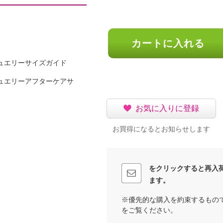
に提供します。襟ぐり裏
速乾性のある日本製パワ
きれいに見えるよう工
カートに入れる
りからぽっこりお腹や下
ュエリーサイズガイド
生地よりもパワーが強く
トを巻き付けており、ま
ュエリーアフターケアサ
乾機能のある日本製のメ
お気に入りに登録
。ワイヤーなしでも、し
お買得になるとお知らせします
を開発しており、楽な着
をクリックすると再入
、計２枚）
ます。
、アイスムーン
、アイスカカオ
※優先的な購入を約束するもの
をご覧ください。
ー相当サイズを参考に選