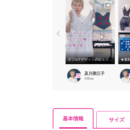
★サイズの選び方★ボディシェイパー 美人工房
夏の美ラインと快適さを追求！接触冷感ボディシェイパー
ダブルVデザインのヒミツと大きなお胸を支える工夫 接触冷感ボディシェイパー
及川美江子
及川美江子
150cm
150cm
基本情報
サイズ