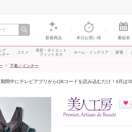
間を。通販・テレビショッピングのショップチャンネル
新着商品
本日お買い得
番組表
ッグ
美容・ダイエット
コスメ
ホーム・インテリア
家電
ンナー
フィットネス
>
ー
下着／インナー
期間中にテレビアプリからQRコードを読み込むだけ！8月は5