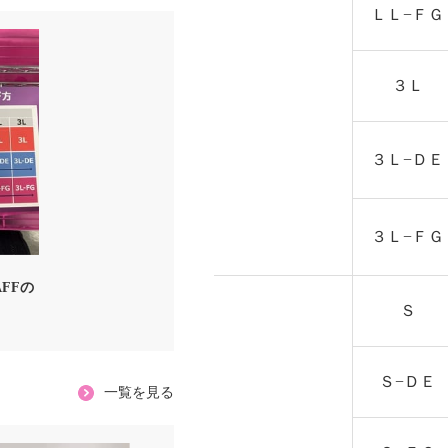
ＬＬ−ＦＧ
３Ｌ
３Ｌ−ＤＥ
３Ｌ−ＦＧ
AFFの
Ｓ
Ｓ−ＤＥ
一覧を見る