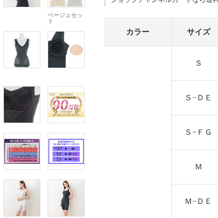
ベージュセッ
ト
カラー
サイズ
Ｓ
Ｓ−ＤＥ
Ｓ−ＦＧ
Ｍ
Ｍ−ＤＥ