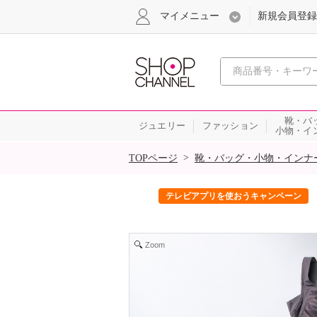
マイメニュー
新規会員登録
心おどる、瞬
靴・バ
ジュエリー
ファッション
小物・イ
SALE
>
TOPページ
靴・バッグ・小物・インナ
ック！
テレビアプリを使おうキャンペーン
Zoom