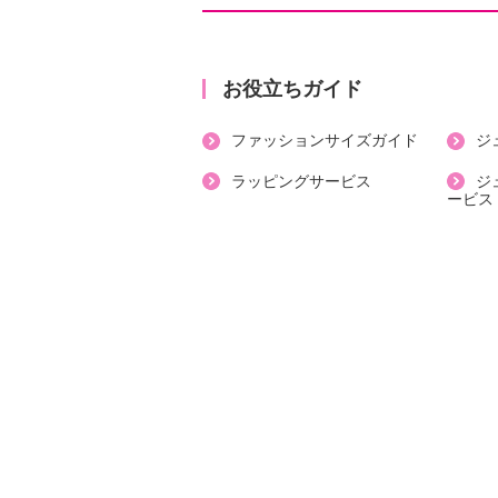
になっているので、涼しさを効果的
（ストラップ含む）には接触冷感・
ーネットを付け、デコルテラインが
お役立ちガイド
夫。お腹部分の裏打ちは、胃のあた
ファッションサイズガイド
ジ
腹をすっきりと押えます。裾は、身
接触冷感・速乾性のあるパワーネッ
ラッピングサービス
ジ
ービス
くり上がりを軽減。
カップのポケットは、接触冷感・速
ッシュ素材で、さらりとした肌触り
っかりとバストアップするパターン
用感と安定感があります。
●販売色 ：セット内容（各１
・ベージュセット：ベージュミスト
・ダークセット ：サマーブラック
●基本はお洋服のサイズとブラジャ