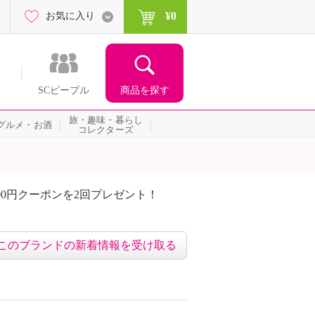
¥0
お気に入り
商品を探す
SCピープル
旅・趣味・暮らし
グルメ・お酒
コレクターズ
00円クーポンを2回プレゼント！
届いて当たる！サプライズ
このブランドの新着情報を受け取る