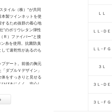
スタイル（株）”が共同
ＬＬ
日本製ツインネットを使
縮するため抜群の着心地
社”のポリウレタン弾性
ＬＬ−ＤＥ
（Ｒ）ファイバー”と接
ロン糸を使用。抗菌防臭
ＬＬ−ＦＧ
として速乾性があるのも
ップデート。前後の胸元
３Ｌ
た「ダブルＶデザイン」
全体をすっきりと見せる
にひびきにくく、安心し
３Ｌ−ＤＥ
への密着感を抑え、夏場
る
３Ｌ−ＦＧ
りにくいよう、カップ下
。メッシュテープは一重