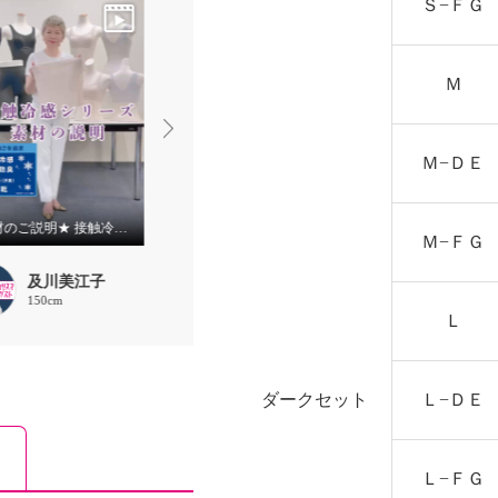
Ｓ−ＦＧ
Ｍ
Ｍ−ＤＥ
★素材のご説明★ 接触冷感シリーズ
★サイズの選び方★ボディシェイパー 美人工房
Ｍ−ＦＧ
及川美江子
及川美江子
及川美江
150cm
150cm
150cm
Ｌ
ダークセット
Ｌ−ＤＥ
Ｌ−ＦＧ