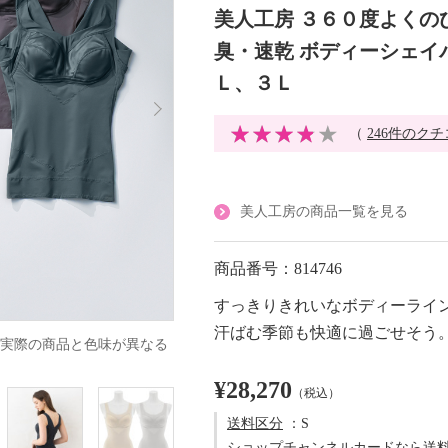
美人工房 ３６０度よくの
臭・速乾 ボディーシェイ
Ｌ、３Ｌ
（
246件のク
美人工房の商品一覧を見る
商品番号：814746
すっきりきれいなボディーライ
汗ばむ季節も快適に過ごせそう
実際の商品と色味が異なる
¥28,270
（税込）
送料区分
：S
ショップチャンネルカードなら送