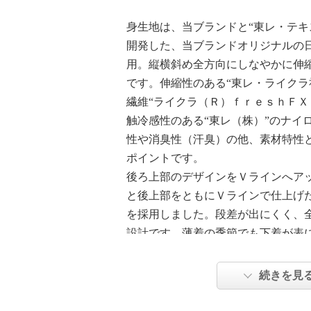
身生地は、当ブランドと“東レ・テキ
開発した、当ブランドオリジナルの
用。縦横斜め全方向にしなやかに伸
です。伸縮性のある“東レ・ライクラ
繊維“ライクラ（Ｒ）ｆｒｅｓｈＦＸ
触冷感性のある“東レ（株）”のナイ
性や消臭性（汗臭）の他、素材特性
ポイントです。
後ろ上部のデザインをＶラインへア
と後上部をともにＶラインで仕上げ
を採用しました。段差が出にくく、
設計です。薄着の季節でも下着が表
て着用可能。Ｖライン構造により肌
でも涼やかな着用感です。
続きを見
バストの動きに合わせて負担がかか
にメッシュテープをあしらいました