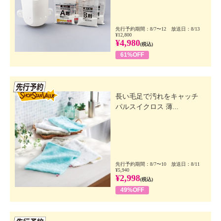
先行予約期間：8/7〜12 放送日：8/13
¥12,800
¥4,980
(税込)
61%OFF
先行SSV
長い毛足で汚れをキャッチ
パルスイクロス 薄...
先行予約期間：8/7〜10 放送日：8/11
¥5,940
¥2,998
(税込)
49%OFF
先行SSV