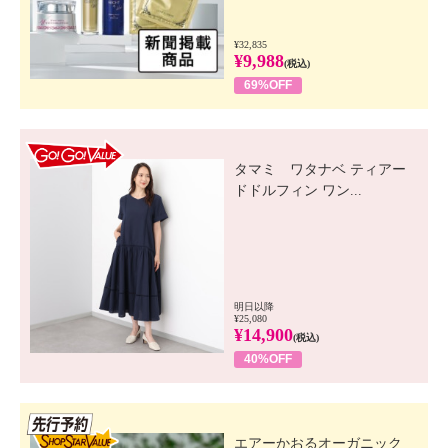
¥32,835
¥9,988
(税込)
69%OFF
GO! GO! VALUE
タマミ ワタナベ ティアー
ドドルフィン ワン...
明日以降
¥25,080
¥14,900
(税込)
40%OFF
先行SSV
エアーかおるオーガニック