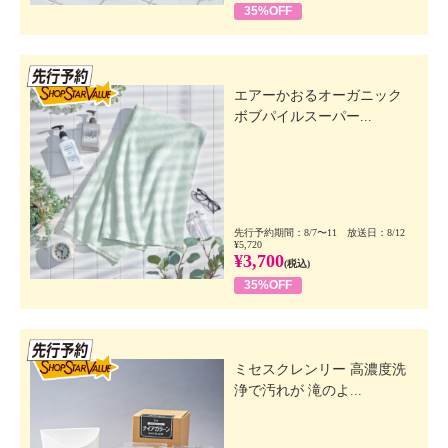
35%OFF
先行SSV
エアーかおるオーガニック
ボブパイルスーパー...
先行予約期間：8/7〜11 放送日：8/12
¥5,720
¥3,700
(税込)
35%OFF
先行SSV
ミセスクレンリー 高濃度洗
浄で汚れが 滝のよ...