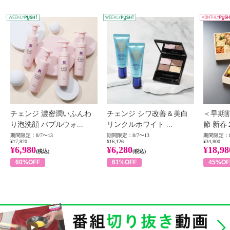
WEEKLY PUSH
W
チェンジ 濃密潤いふんわ
チェンジ シワ改善＆美白
＜早期
り泡洗顔 バブルウォ...
リンクルホワイト ...
節 新春
期間限定：8/7〜13
期間限定：8/7〜13
期間限定：8
¥17,820
¥16,126
¥34,800
¥6,980
¥6,280
¥18,98
(税込)
(税込)
60%OFF
61%OFF
45%OF