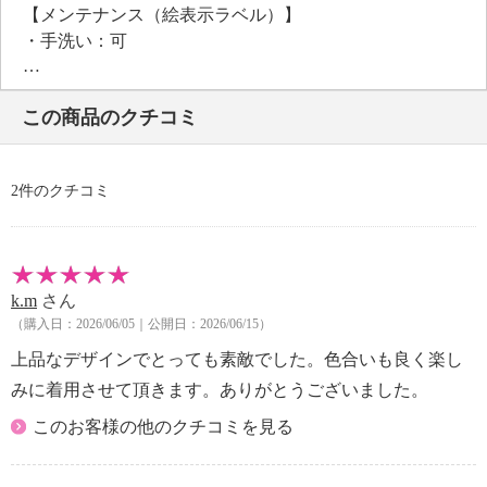
【メンテナンス（絵表示ラベル）】
・手洗い：可
・漂白処理：塩素系・酸素系漂白不可
・タンブル乾燥：不可
この商品のクチコミ
・自然乾燥：日陰の吊り干し
・アイロン仕上げ：可（低温）
・ドライクリーニング：石油系ドライクリーニング可
2件のクチコミ
・ウエットクリーニング：可
【メンテナンス（ケアラベル）】
・水や汗などによる色落ち、色移り注意
・摩擦による色落ち、色移り注意
k.m
さん
【原産国（地）】
（購入日：2026/06/05｜公開日：2026/06/15）
・日本製
上品なデザインでとっても素敵でした。色合いも良く楽し
みに着用させて頂きます。ありがとうございました。
このお客様の他のクチコミを見る