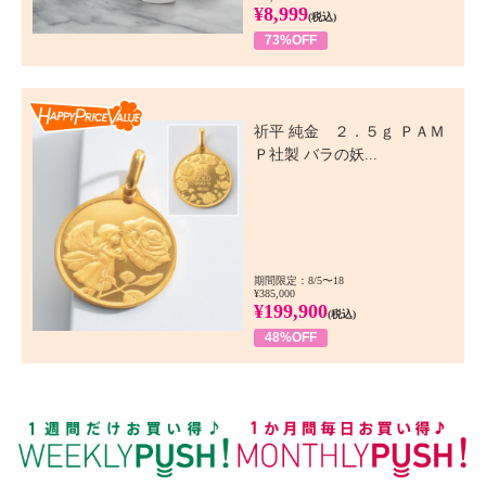
¥8,999
(税込)
73%OFF
Happy Price Value
祈平 純金 ２．５ｇ ＰＡＭ
Ｐ社製 バラの妖...
期間限定：8/5〜18
¥385,000
¥199,900
(税込)
48%OFF