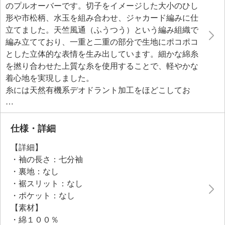
のプルオーバーです。切子をイメージした大小のひし
形や市松柄、水玉を組み合わせ、ジャカード編みに仕
立てました。天竺風通（ふうつう）という編み組織で
編み立てており、一重と二重の部分で生地にポコポコ
とした立体的な表情を生み出しています。細かな綿糸
を撚り合わせた上質な糸を使用することで、軽やかな
着心地を実現しました。
糸には天然有機系デオドラント加工をほどこしてお
り、繊維上の細菌の増殖を抑え、防臭効果を発揮しま
す。
七分袖のため季節の変わり目にも活躍。裾や袖は編み
仕様・詳細
出しという編み方を採用しており、一体感のあるすっ
【詳細】
きりとした見え方に仕上げました。
・袖の長さ：七分袖
・裏地：なし
・裾スリット：なし
・ポケット：なし
【素材】
・綿１００％