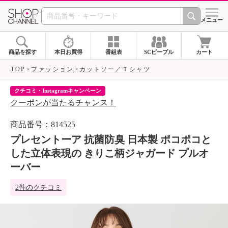
SHOP CHANNEL 
メニュー
商品を探す
本日お買得
番組表
SCピープル
カート
TOP
ファッション
カットソー／Ｔシャツ
クチコミ・Instagramキャンペーン
ネ
クーポンが当たるチャンス！
ネ
商品番号：814525
プレセントーア 抗菌防臭 日本製 ポコポコと
した立体表現の きりこ柄ジャガード プルオ
ーバー
2件のクチコミ