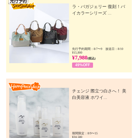
ラ・バガジェリー 復刻！バ
イカラーシリーズ ...
先行予約期間：8/7〜9 放送日：8/10
¥15,800
¥7,980
(税込)
49%OFF
Happy Price Value
チェンジ 際立つ白さへ！ 美
白美容液 ホワイ...
期間限定：8/9〜15
¥34,580