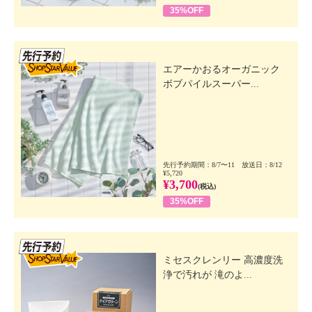
35%OFF
先行SSV
エアーかおるオーガニック
ボブパイルスーパー...
先行予約期間：8/7〜11 放送日：8/12
¥5,720
¥3,700
(税込)
35%OFF
先行SSV
ミセスクレンリー 高濃度洗
浄で汚れが 滝のよ...