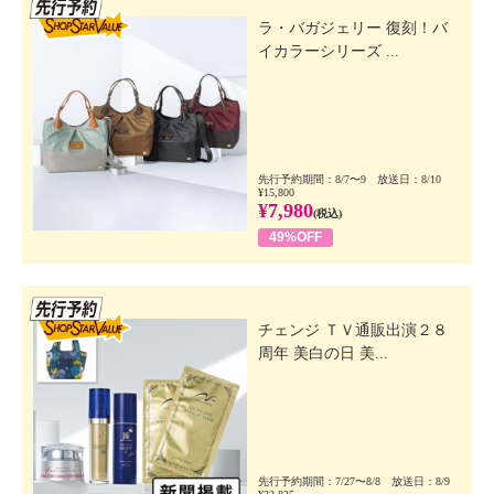
先行SSV
ラ・バガジェリー 復刻！バ
イカラーシリーズ ...
先行予約期間：8/7〜9 放送日：8/10
¥15,800
¥7,980
(税込)
49%OFF
先行SSV
チェンジ ＴＶ通販出演２８
周年 美白の日 美...
先行予約期間：7/27〜8/8 放送日：8/9