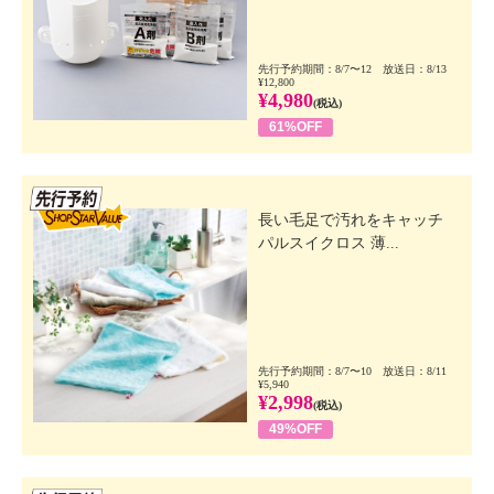
先行予約期間：8/7〜12 放送日：8/13
¥12,800
¥4,980
(税込)
61%OFF
先行SSV
長い毛足で汚れをキャッチ
パルスイクロス 薄...
先行予約期間：8/7〜10 放送日：8/11
¥5,940
¥2,998
(税込)
49%OFF