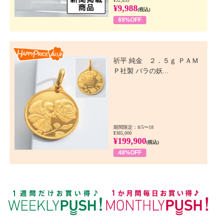
¥32,835
¥9,988
(税込)
69%OFF
Happy Price Value
祈平 純金 ２．５ｇ ＰＡＭ
Ｐ社製 バラの妖...
期間限定：8/5〜18
¥385,000
¥199,900
(税込)
48%OFF