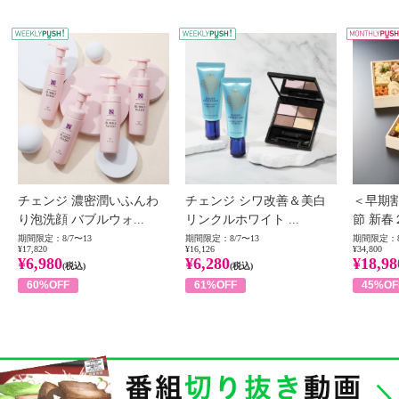
WEEKLY PUSH
W
チェンジ 濃密潤いふんわ
チェンジ シワ改善＆美白
＜早期
り泡洗顔 バブルウォ...
リンクルホワイト ...
節 新春
期間限定：8/7〜13
期間限定：8/7〜13
期間限定：8
¥17,820
¥16,126
¥34,800
¥6,980
¥6,280
¥18,98
(税込)
(税込)
60%OFF
61%OFF
45%OF