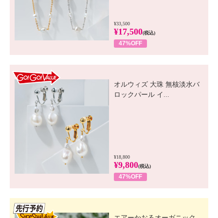
¥33,500
¥17,500
(税込)
47%OFF
GO! GO! VALUE
オルウィズ 大珠 無核淡水バ
ロックパール イ...
¥18,800
¥9,800
(税込)
47%OFF
先行SSV
エアーかおるオーガニック