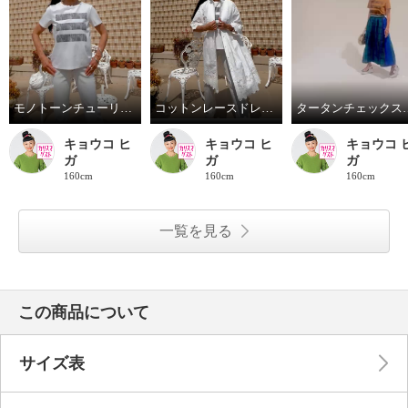
モノトーンチューリップ柄のTシャツ
コットンレースドレスコート
タータンチェックスカ
キョウコ ヒ
キョウコ ヒ
キョウコ 
ガ
ガ
ガ
160cm
160cm
160cm
一覧を見る
この商品について
サイズ表