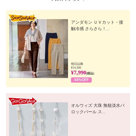
SHOP STAR VALUE
アンダモン ＵＶカット・接
触冷感 さらさら！...
明日以降
¥14,300
¥7,990
(税込)
44%OFF
GO! GO! VALUE
オルウィズ 大珠 無核淡水バ
ロックパール ス...