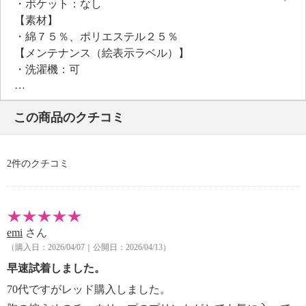
・ポケット：なし
【素材】
・綿７５％、ポリエステル２５％
【メンテナンス（絵表示ラベル）】
・洗濯機：可
・漂白処理：塩素系・酸素系漂白不可
・タンブル乾燥：不可
この商品のクチコミ
・自然乾燥：日陰の吊り干し
・アイロン仕上げ：可（中温）
・ドライクリーニング：不可
2件のクチコミ
・ウエットクリーニング：可
【メンテナンス（ケアラベル）】
・長時間照射による変退色注意
・水や汗などによる色落ち、色移り注意
emi
さん
・ネット使用
（購入日：2026/04/07｜公開日：2026/04/13）
【原産国（地）】
・中国製
早速試着しました。
70代ですがレッド購入しました。