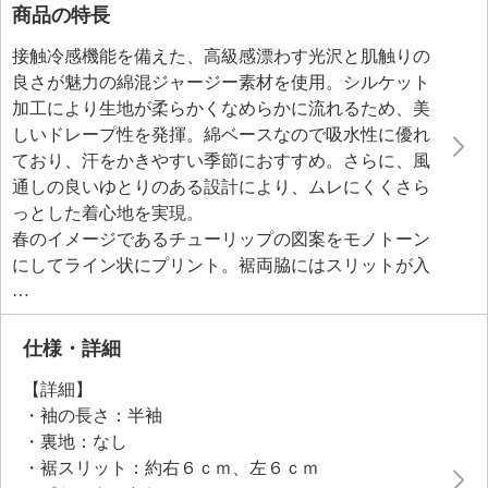
商品の特長
接触冷感機能を備えた、高級感漂わす光沢と肌触りの
良さが魅力の綿混ジャージー素材を使用。シルケット
加工により生地が柔らかくなめらかに流れるため、美
しいドレープ性を発揮。綿ベースなので吸水性に優れ
ており、汗をかきやすい季節におすすめ。さらに、風
通しの良いゆとりのある設計により、ムレにくくさら
っとした着心地を実現。
春のイメージであるチューリップの図案をモノトーン
にしてライン状にプリント。裾両脇にはスリットが入
れて、前だけをインしたり、ボトムスとのバランスを
考えた着こなしなど、さまざまなバリエーションが楽
しめるよう考慮しました。
仕様・詳細
【詳細】
・袖の長さ：半袖
・裏地：なし
・裾スリット：約右６ｃｍ、左６ｃｍ