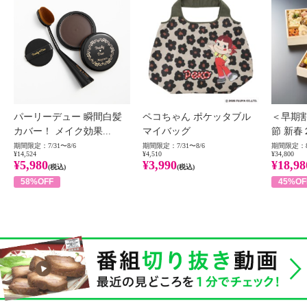
パーリーデュー 瞬間白髪
ペコちゃん ポケッタブル
＜早期
カバー！ メイク効果...
マイバッグ
節 新春
期間限定：7/31〜8/6
期間限定：7/31〜8/6
期間限定：8
¥14,524
¥4,510
¥34,800
¥5,980
¥3,990
¥18,98
(税込)
(税込)
58%OFF
45%OF