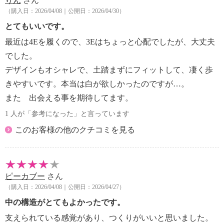
りん
さん
【個体差あり】
（購入日：2026/04/08｜公開日：2026/04/30）
・個体差あり
【原産国（地）】
とてもいいです。
・日本製
最近は4Eを履くので、3Eはちょっと心配でしたが、大丈夫
でした。
※普段と同じサイズをお選びください。甲高の方は、
デザインもオシャレで、土踏まずにフィットして、凄く歩
一つ上のサイズをおすすめ。
きやすいです。本当は白が欲しかったのですが…。
また 出会える事を期待してます。
1 人が「参考になった」と言っています
このお客様の他のクチコミを見る
ピーカブー
さん
（購入日：2026/04/08｜公開日：2026/04/27）
中の構造がとてもよかったです。
支えられている感覚があり、つくりがいいと思いました。