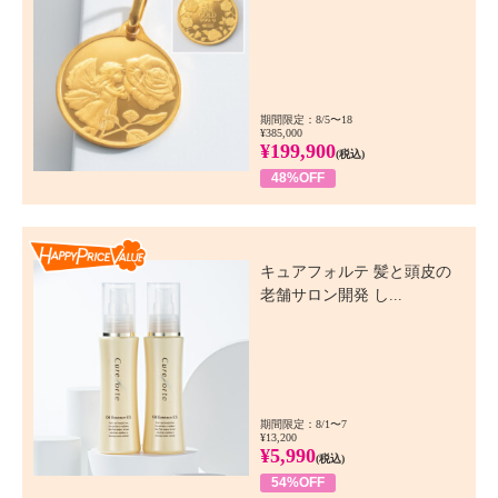
期間限定：8/5〜18
¥385,000
¥199,900
(税込)
48%OFF
Happy Price Value
キュアフォルテ 髪と頭皮の
老舗サロン開発 し...
期間限定：8/1〜7
¥13,200
¥5,990
(税込)
54%OFF