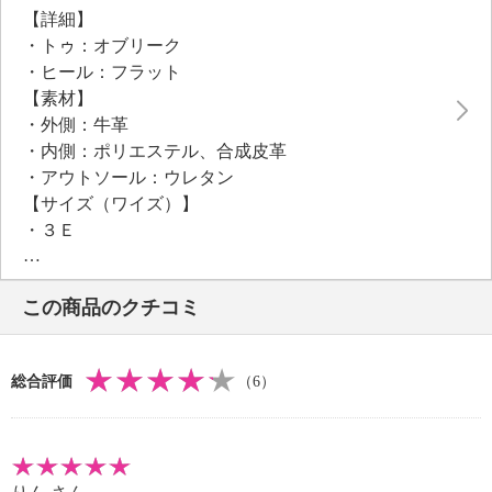
【詳細】
・トゥ：オブリーク
・ヒール：フラット
【素材】
・外側：牛革
・内側：ポリエステル、合成皮革
・アウトソール：ウレタン
【サイズ（ワイズ）】
・３Ｅ
【サイズ（その他）】
・ヒールの高さ：約３．５ｃｍ
この商品のクチコミ
・前底厚み：約２ｃｍ
・前側着地点厚み：約２ｃｍ
・高低差：約１．５ｃｍ
総合評価
（6）
【重さ】
・片足約２９０ｇ（サイズにより多少の差異あり）
【メンテナンス】
・水や汗などによる色落ち、色移り注意