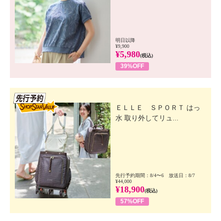
明日以降
¥9,900
¥5,980
(税込)
39%OFF
先行SSV
ＥＬＬＥ ＳＰＯＲＴ はっ
水 取り外してリュ...
先行予約期間：8/4〜6 放送日：8/7
¥44,000
¥18,900
(税込)
57%OFF