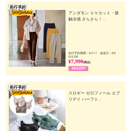
先行SSV
アンダモン ＵＶカット・接
触冷感 さらさら！...
先行予約期間：8/2〜7 放送日：8/8
¥14,300
¥7,990
(税込)
44%OFF
先行SSV
スロギー ゼロフィール エブ
リデイ ハーフト...