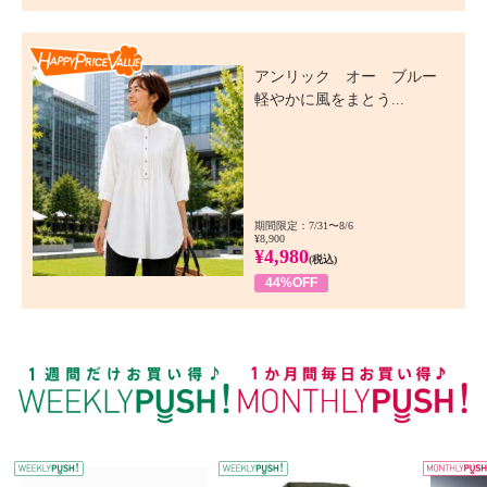
Happy Price Value
アンリック オー ブルー
軽やかに風をまとう...
期間限定：7/31〜8/6
¥8,900
¥4,980
(税込)
44%OFF
WEEKLY PUSH
W