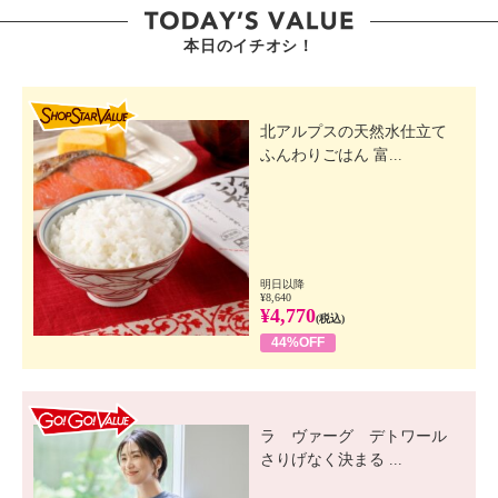
本日のイチオシ！
SHOP STAR VALUE
北アルプスの天然水仕立て
ふんわりごはん 富...
明日以降
¥8,640
¥4,770
(税込)
44%OFF
GO! GO! VALUE
ラ ヴァーグ デトワール
さりげなく決まる ...