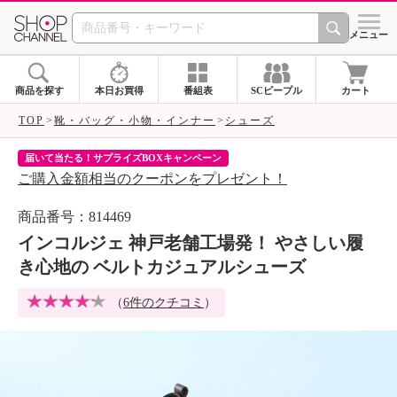
SHOP CHANNEL 
メニュー
商品を探す
本日お買得
番組表
SCピープル
カート
TOP
靴・バッグ・小物・インナー
シューズ
届いて当たる！サプライズBOXキャンペーン
ク
ご購入金額相当のクーポンをプレゼント！
ク
商品番号：814469
インコルジェ 神戸老舗工場発！ やさしい履
き心地の ベルトカジュアルシューズ
（
6件のクチコミ
）