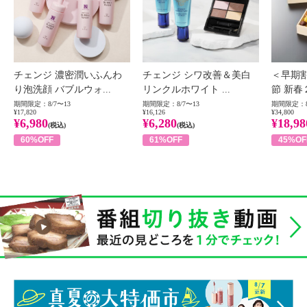
チェンジ 濃密潤いふんわ
チェンジ シワ改善＆美白
＜早期
り泡洗顔 バブルウォ...
リンクルホワイト ...
節 新春
期間限定：8/7〜13
期間限定：8/7〜13
期間限定：8
¥17,820
¥16,126
¥34,800
¥6,980
¥6,280
¥18,98
(税込)
(税込)
60%OFF
61%OFF
45%OF