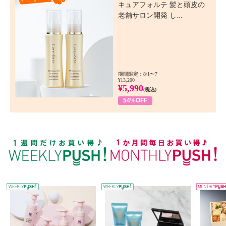
キュアフォルテ 髪と頭皮の
老舗サロン開発 し...
期間限定：8/1〜7
¥13,200
¥5,990
(税込)
54%OFF
WEEKLY PUSH
W