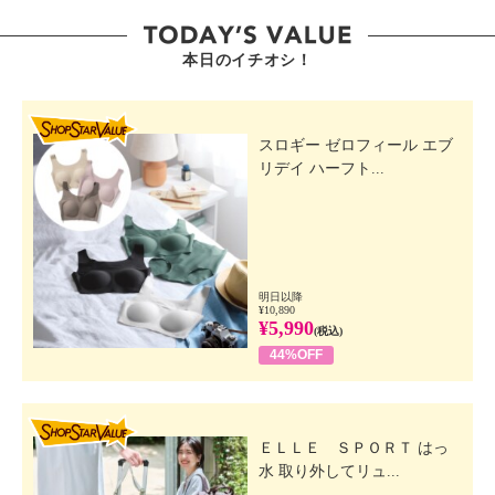
本日のイチオシ！
SHOP STAR VALUE
スロギー ゼロフィール エブ
リデイ ハーフト...
明日以降
¥10,890
¥5,990
(税込)
44%OFF
SHOP STAR VALUE
ＥＬＬＥ ＳＰＯＲＴ はっ
水 取り外してリュ...