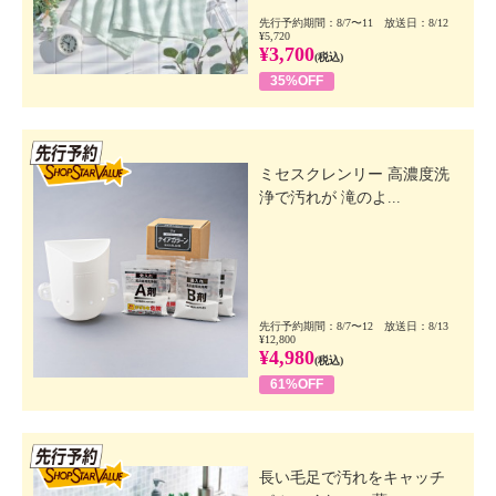
先行予約期間：8/7〜11 放送日：8/12
¥5,720
¥3,700
(税込)
35%OFF
先行SSV
ミセスクレンリー 高濃度洗
浄で汚れが 滝のよ...
先行予約期間：8/7〜12 放送日：8/13
¥12,800
¥4,980
(税込)
61%OFF
先行SSV
長い毛足で汚れをキャッチ