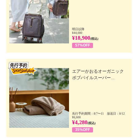
明日以降
¥44,000
¥18,900
(税込)
57%OFF
先行SSV
エアーかおるオーガニック
ボブパイルスーパー...
先行予約期間：8/7〜11 放送日：8/12
¥6,600
¥4,280
(税込)
35%OFF