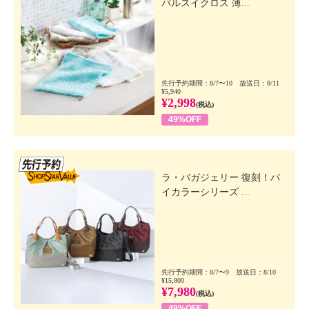
パルスイクロス 薄...
先行予約期間：8/7〜10 放送日：8/11
¥5,940
¥2,998
(税込)
49%OFF
先行SSV
ラ・バガジェリー 復刻！バ
イカラーシリーズ ...
先行予約期間：8/7〜9 放送日：8/10
¥15,800
¥7,980
(税込)
49%OFF