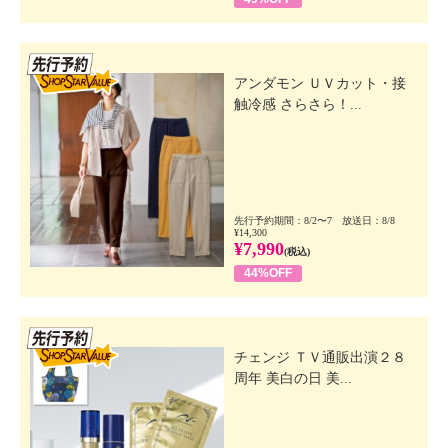
先行SSV
アンダモン ＵＶカット・接
触冷感 さらさら！...
先行予約期間：8/2〜7 放送日：8/8
¥14,300
¥7,990
(税込)
44%OFF
先行SSV
チェンジ ＴＶ通販出演２８
周年 美白の日 美...