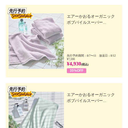
先行SSV
エアーかおるオーガニック
ボブパイルスーパー...
先行予約期間：8/7〜11 放送日：8/12
¥7,590
¥4,930
(税込)
35%OFF
先行SSV
エアーかおるオーガニック
ボブパイルスーパー...