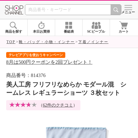
SHOP CHANNEL 
メニュー
商品を探す
本日お買得
番組表
SCピープル
カート
TOP
靴・バッグ・小物・インナー
下着／インナー
テレビアプリを使おうキャンペーン
届
8月は500円クーポンを2回プレゼント！
ご
商品番号：814376
美人工房 フリフリなめらか モダール混 シ
ームレス レギュラーショーツ ３枚セット
（
62件のクチコミ
）