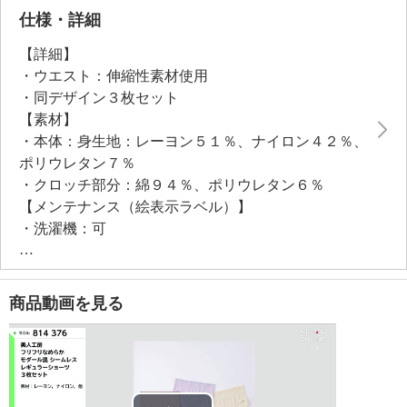
い生地に抗菌防臭加工をほどこしており、繊維上の細
仕様・詳細
菌増殖によるにおいの発生を抑制。洗濯ネームはプリ
【詳細】
ントで配した、チクチクしにくいやさしい肌当たりで
・ウエスト：伸縮性素材使用
す。１枚ずつ個包装しているため、ちょっとしたギフ
・同デザイン３枚セット
トにもおすすめ。
【素材】
・本体：身生地：レーヨン５１％、ナイロン４２％、
●普段と同じサイズをおすすめ
ポリウレタン７％
●ピンク、ブルー、ベージュの各１計３枚
・クロッチ部分：綿９４％、ポリウレタン６％
【メンテナンス（絵表示ラベル）】
・洗濯機：可
・漂白処理：塩素系・酸素系漂白不可
・タンブル乾燥：不可
・自然乾燥：日陰の吊り干し
商品動画を見る
・アイロン仕上げ：可（中温）
【その他】
【個体差】
・個体差あり
【原産国（地）】