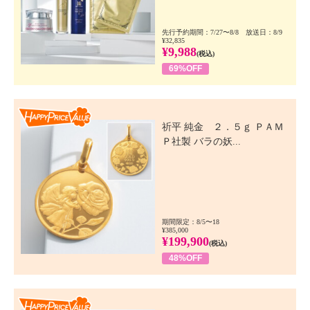
先行予約期間：7/27〜8/8 放送日：8/9
¥32,835
¥9,988
(税込)
69%OFF
Happy Price Value
祈平 純金 ２．５ｇ ＰＡＭ
Ｐ社製 バラの妖...
期間限定：8/5〜18
¥385,000
¥199,900
(税込)
48%OFF
Happy Price Value