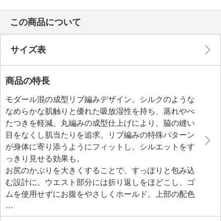
この商品について
サイズ表
商品の特長
モダール混の成型リブ編みデザイン。シルクのような
なめらかな肌触りと優れた吸放湿性を持ち、蒸れやべ
たつきを軽減。丸編みの成型仕上げにより、脇の縫い
目をなくし肌当たりを追求。リブ編みの特殊パターン
が身体に寄り添うようにフィットし、シルエットをす
っきり見せる効果も。
お尻のかぶりを大きくすることで、すっぽりと包み込
む設計に。ウエスト部分には折り返しをほどこし、ゴ
ムを使用せずにお腹をやさしくホールド。上部の配色
フリフリがアクセントとなり、シンプルデザインにか
わいらしさをプラス。クロッチ部分は、綿の混率が高