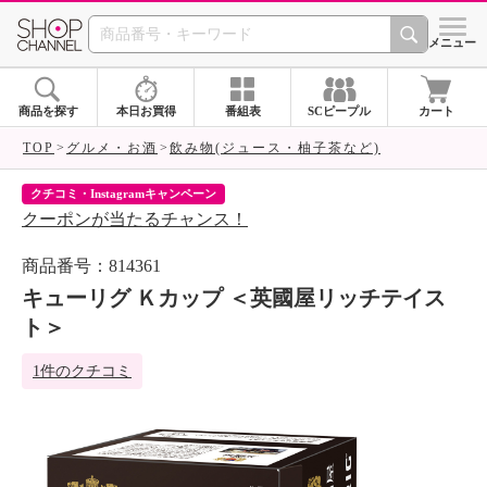
SHOP CHANNEL 
メニュー
商品を探す
本日お買得
番組表
SCピープル
カート
TOP
グルメ・お酒
飲み物(ジュース・柚子茶など)
クチコミ・Instagramキャンペーン
ネ
クーポンが当たるチャンス！
ネ
商品番号：814361
キューリグ Ｋカップ ＜英國屋リッチテイス
ト＞
1件のクチコミ