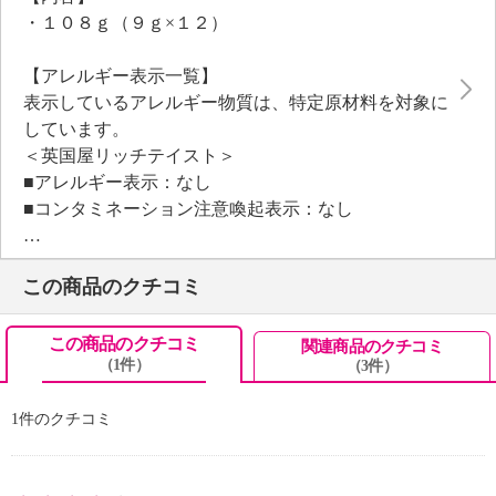
・１０８ｇ（９ｇ×１２）
【アレルギー表示一覧】
表示しているアレルギー物質は、特定原材料を対象に
しています。
＜英国屋リッチテイスト＞
■アレルギー表示：なし
■コンタミネーション注意喚起表示：なし
この商品のクチコミ
【原材料】
・コーヒー豆（生豆生産国名：ブラジル、コロンビ
ア、グアテマラ）
この商品のクチコミ
関連商品のクチコミ
（1件）
（3件）
【保存方法】
・直射日光、高温多湿をさけて保存
1件のクチコミ
【期限表示】
・開封前：商品記載の通り
【同梱書類】