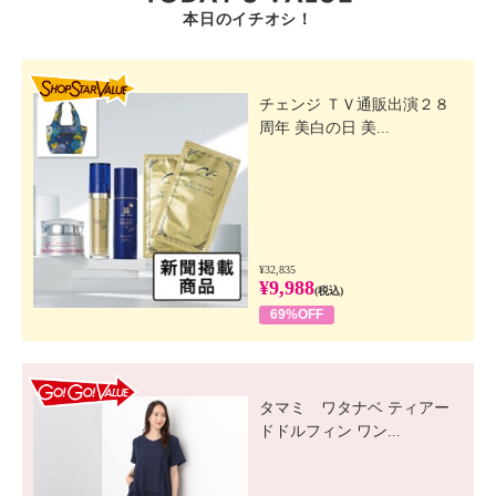
本日のイチオシ！
SHOP STAR VALUE
チェンジ ＴＶ通販出演２８
周年 美白の日 美...
¥32,835
¥9,988
(税込)
69%OFF
GO! GO! VALUE
タマミ ワタナベ ティアー
ドドルフィン ワン...