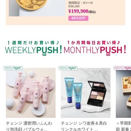
期間限定：8/5〜18
¥385,000
¥199,900
(税込)
48%OFF
WEEKLY PUSH
W
チェンジ 濃密潤いふんわ
チェンジ シワ改善＆美白
＜早期
り泡洗顔 バブルウォ...
リンクルホワイト ...
節 新春