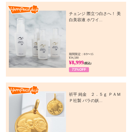
Happy Price Value
チェンジ 際立つ白さへ！ 美
白美容液 ホワイ...
期間限定：8/9〜15
¥34,580
¥8,999
(税込)
73%OFF
Happy Price Value
祈平 純金 ２．５ｇ ＰＡＭ
Ｐ社製 バラの妖...