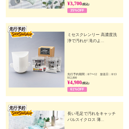
¥3,700
(税込)
35%OFF
先行SSV
ミセスクレンリー 高濃度洗
浄で汚れが 滝のよ...
先行予約期間：8/7〜12 放送日：8/13
¥12,800
¥4,980
(税込)
61%OFF
先行SSV
長い毛足で汚れをキャッチ
パルスイクロス 薄...