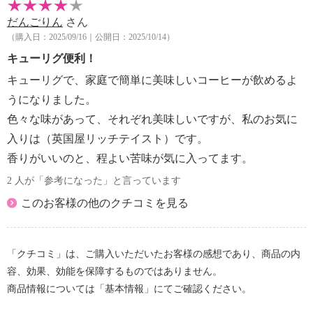
・なし
【注意事項】
だんごりん
さん
・抽出には専用機器をご使用下さい。
（購入日：2025/09/16｜公開日：2025/10/14）
【加工地、原産国（地）】
キューリグ便利！
＜加工地＞
キューリグで、家庭で簡単に美味しいコーヒーが飲めるよ
・国内
うになりました。
色々な味があって、それぞれ美味しいですが、私のお気に
【アレルギー表示一覧】
表示しているアレルギー物質は、特定原材料を対象に
入りは（英国屋リッチテイスト）です。
しています。
香りがいいのと、程よい苦味が気に入ってます。
＜英国屋リッチテイスト＞
2 人が「参考になった」と言っています
■アレルギー表示：なし
このお客様の他のクチコミを見る
■コンタミネーション注意喚起表示：なし
「クチコミ」は、ご購入いただいたお客様の感想であり、商品の内
容、効果、効能を保障するものではありません。
商品情報については「基本情報」にてご確認ください。