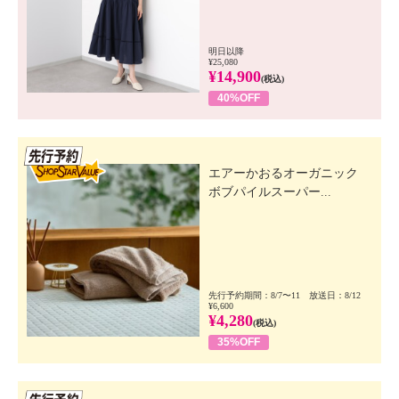
明日以降
¥25,080
¥14,900
(税込)
40%OFF
先行SSV
エアーかおるオーガニック
ボブパイルスーパー...
先行予約期間：8/7〜11 放送日：8/12
¥6,600
¥4,280
(税込)
35%OFF
先行SSV