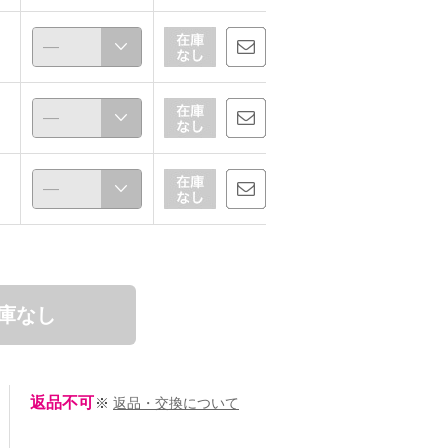
庫なし
返品不可
※
返品・交換について