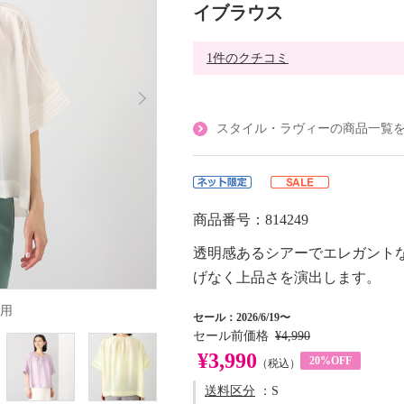
イブラウス
1件のクチコミ
スタイル・ラヴィーの商品一覧
商品番号：814249
透明感あるシアーでエレガント
げなく上品さを演出します。
用
セール：2026/6/19〜
セール前価格
¥4,990
¥3,990
20%OFF
（税込）
送料区分
：S