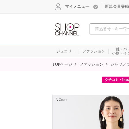
マイメニュー
新規会員登録
心おどる、瞬
靴・バ
ジュエリー
ファッション
小物・イ
SALE
>
>
TOPページ
ファッション
シャツ／
ーポンをプレゼント！
クチコミ・Inst
Zoom