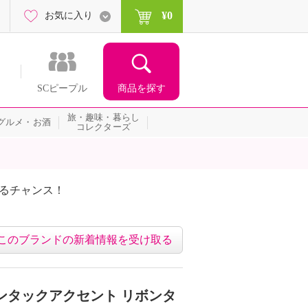
¥0
お気に入り
商品を探す
SCピープル
旅・趣味・暮らし
グルメ・お酒
コレクターズ
たるチャンス！
ネッ
このブランドの新着情報を受け取る
ンタックアクセント リボンタ