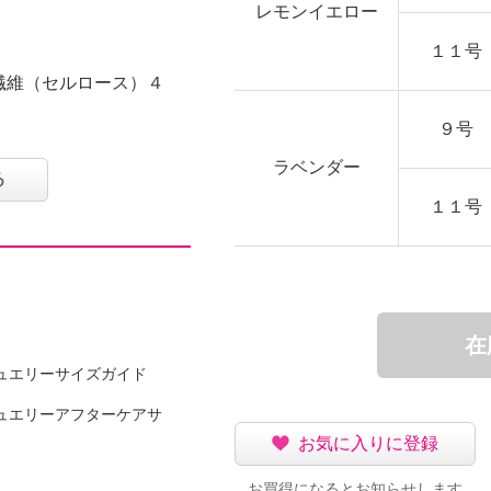
レモンイエロー
１１号
繊維（セルロース）４
９号
ラベンダー
る
可
１１号
イクリーニング可
在
ュエリーサイズガイド
ュエリーアフターケアサ
お気に入りに登録
お買得になるとお知らせします