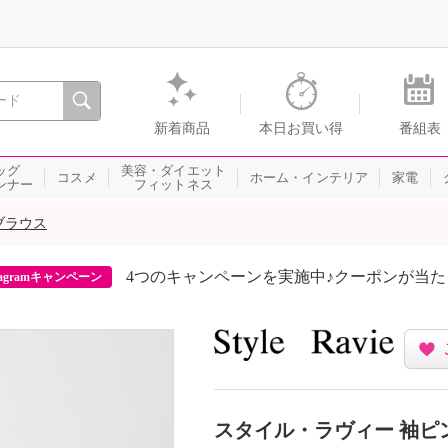
間を。通販・テレビショッピングのショップチャンネル
新着商品
本日お買い得
番組表
ッグ
美容・ダイエット
コスメ
ホーム・インテリア
家電
ンナー
フィットネス
ブラウス
4つのキャンペーンを実施中♪クーポンが当
agramキャンペーン
スタイル・ラヴィー 袖ピ