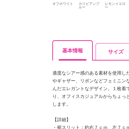
オフホワイト
カリビアンブ
レモンイエロ
ルー
ー
基本情報
サイズ
適度なシアー感のある素材を使用し
やギャザー、リボンなどフェミニン
んだエレガントなデザイン。１枚着
り、オフィスカジュアルからちょっ
します。
【詳細】
・裾スリット：約右７ｃｍ、左７ｃ