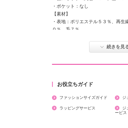
・ポケット：なし
【素材】
・表地：ポリエステル５３％、再生
０％、毛７％
【メンテナンス（絵表示ラベル）】
・手洗い：可
続きを見
・漂白処理：塩素系・酸素系漂白不
・タンブル乾燥：不可
・自然乾燥：日陰の吊り干し
・アイロン仕上げ：可（中温）
・ドライクリーニング：石油系ドラ
お役立ちガイド
・ウエットクリーニング：可
ファッションサイズガイド
ジ
【個体差あり】
・個体差あり
ラッピングサービス
ジ
ービス
【原産国（地）】
・中国製